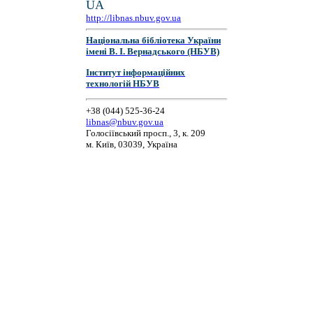
UA
http://libnas.nbuv.gov.ua
Національна бібліотека України
імені В. І. Вернадського (НБУВ)
Інститут інформаційних
технологій НБУВ
+38 (044) 525-36-24
libnas@nbuv.gov.ua
Голосіївський просп., 3, к. 209
м. Київ, 03039, Україна