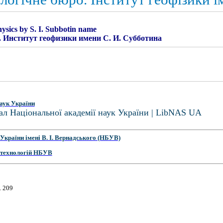
hysics by S. I. Subbotin name
 Институт геофизики имени С. И. Субботина
аук України
ал Національної академії наук України | LibNAS UA
України імені В. І. Вернадського (НБУВ)
 технологій НБУВ
. 209