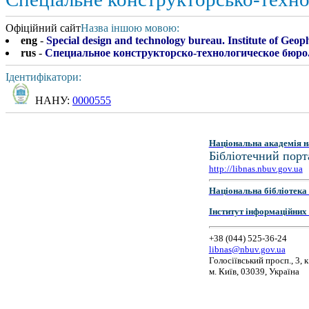
Офіційний сайт
Назва іншою мовою:
eng
-
Special design and technology bureau. Institute of Geop
rus
-
Специальное конструкторско-технологическое бюро.
Ідентифікатори:
НАНУ:
0000555
Національна академія н
Бібліотечний порт
http://libnas.nbuv.gov.ua
Національна бібліотека 
Інститут інформаційних
+38 (044) 525-36-24
libnas@nbuv.gov.ua
Голосіївський просп., 3, к
м. Київ, 03039, Україна