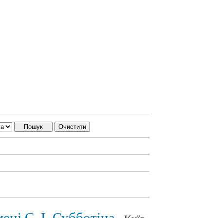
ені С. І. Субботіна