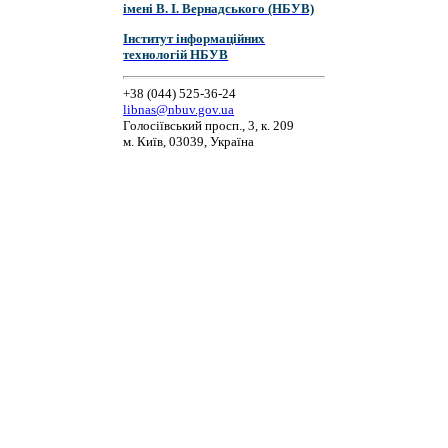
імені В. І. Вернадського (НБУВ)
Інститут інформаційних
технологій НБУВ
+38 (044) 525-36-24
libnas@nbuv.gov.ua
Голосіївський просп., 3, к. 209
м. Київ, 03039, Україна