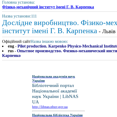
Головна установа:
Фізико-механічний інститут імені Г. В. Карпенка
Назва установи:111
Дослідне виробництво. Фізико-ме
інститут імені Г. В. Карпенка
- Львів
Офіційний сайт
Назва іншою мовою:
eng
-
Pilot production. Karpenko Physico-Mechanical Institut
rus
-
Опытное производство. Физико-механический инстит
Карпенко
Національна академія наук
України
Бібліотечний портал
Національної академії
наук України | LibNAS
UA
http://libnas.nbuv.gov.ua
Національна бібліотека України