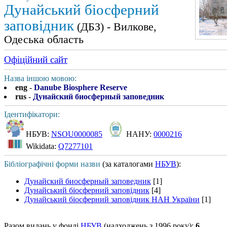
Дунайський біосферний
заповідник
(ДБЗ) - Вилкове,
Одеська область
Офіційний сайт
Назва іншою мовою:
eng
-
Danube Biosphere Reserve
rus
-
Дунайский биосферный заповедник
Ідентифікатори:
НБУВ:
NSOU0000085
НАНУ:
0000216
Wikidata:
Q7277101
Бібліографічні форми назви
(за каталогами
НБУВ
):
Дунайский биосферный заповедник
[1]
Дунайський біосферний заповідник
[4]
Дунайський біосферний заповідник НАН України
[1]
Разом видань у фонді
НБУВ
(надходжень з 1996 року):
6