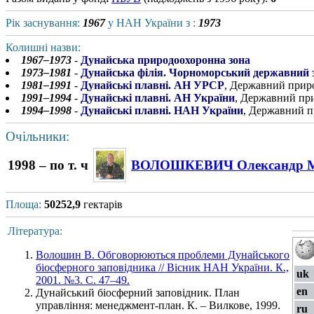
Рік заснування:
1967
у НАН України з :
1973
Колишні назви:
1967–1973
-
Дунайська природоохоронна зона
1973–1981
-
Дунайська філія. Чорноморський державний
1981–1991
-
Дунайські плавні. АН УРСР
, Державний прир
1991–1994
-
Дунайські плавні. АН України
, Державний пр
1994–1998
-
Дунайські плавні. НАН України
, Державний п
Очільники:
1998 – по т. ч
ВОЛОШКЕВИЧ Олександр М
Площа:
50252,9
гектарів
Література:
Волошин В. Обговорюються проблеми Дунайського
біосферного заповідника // Вісник НАН України. К.,
uk
2001. №3. С. 47–49.
en
Дунайський біосферний заповідник. План
управління: менеджмент-план. К. – Вилкове, 1999.
ru