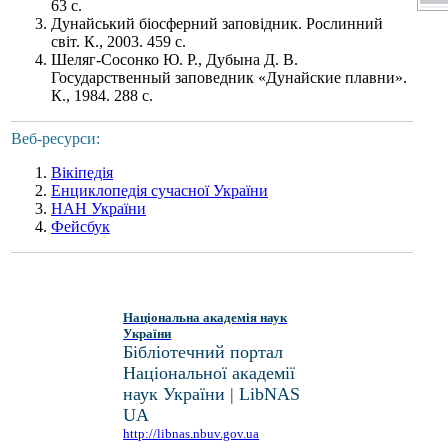
63 с.
Дунайський біосферний заповідник. Рослинний
світ. К., 2003. 459 с.
Шеляг-Сосонко Ю. Р., Дубына Д. В.
Государственный заповедник «Дунайские плавни».
К., 1984. 288 с.
Веб-ресурси:
Вікіпедія
Енциклопедія сучасної України
НАН України
Фейсбук
Національна академія наук
України
Бібліотечний портал
Національної академії
наук України | LibNAS
UA
http://libnas.nbuv.gov.ua