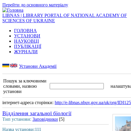
Перейти до основного матеріалу
LIBNAS | LIBRARY PORTAL OF NATIONAL ACADEMY OF
SCIENCES OF UKRAINE
ГОЛОВНА
УСТАНОВИ
НАУКОВЦІ
ПУБЛІКАЦІЇ
ЖУРНАЛИ
Установи Академії
Пошук за ключовими
словами, назвою
налаштув
установи
інтернет-адреса сторінки:
http://e-libnas.nbuv.gov.ua/uk/org/IDI12
Відділення загальної біології
Тип установи:
Заповідники
[5]
Назва установи:111