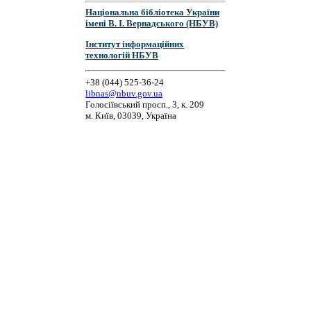
Національна бібліотека України
імені В. І. Вернадського (НБУВ)
Інститут інформаційних
технологій НБУВ
+38 (044) 525-36-24
libnas@nbuv.gov.ua
Голосіївський просп., 3, к. 209
м. Київ, 03039, Україна