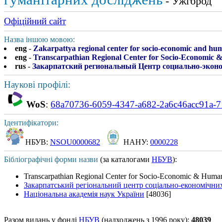
- Ужгород
Офіційний сайт
Назва іншою мовою:
eng
-
Zakarpattya regional center for socio-economic and hu
eng
-
Transcarpathian Regional Center for Socio-Economic &
rus
-
Закарпатский региональный Центр социально-экон
Наукові профілі:
WoS
:
68a70736-6059-4347-a682-2a6c46acc91a-71
Ідентифікатори:
НБУВ:
NSOU0000682
НАНУ:
0000228
Бібліографічні форми назви
(за каталогами
НБУВ
):
Transcarpathian Regional Center for Socio-Economic & Humani
Закарпатський регіональний центр соціально-економічни
Національна академія наук України
[48036]
Разом видань у фонді
НБУВ
(надходжень з 1996 року):
48039