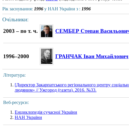
Рік заснування:
1996
у НАН України з :
1996
Очільники:
2003 – по т. ч.
СЕМБЕР Степан Васильови
1996–2000
ГРАНЧАК Іван Михайлович
Література:
[Директор Закарпатського регіонального центру соціаль
людяним» // Ужгород (газета). 2016. №33.
Веб-ресурси:
Енциклопедія сучасної України
НАН України