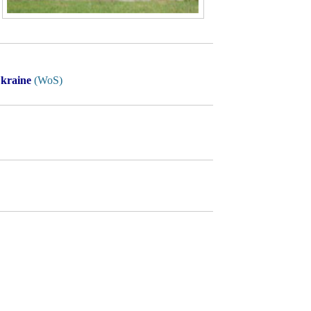
Ukraine
(WoS)