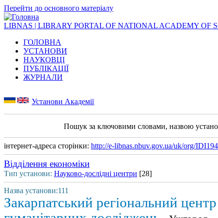
Перейти до основного матеріалу
LIBNAS | LIBRARY PORTAL OF NATIONAL ACADEMY OF 
ГОЛОВНА
УСТАНОВИ
НАУКОВЦІ
ПУБЛІКАЦІЇ
ЖУРНАЛИ
Установи Академії
Пошук за ключовими словами, назвою устан
інтернет-адреса сторінки:
http://e-libnas.nbuv.gov.ua/uk/org/IDI19
Відділення економіки
Тип установи:
Науково-дослідні центри
[28]
Назва установи:111
Закарпатський регіональний центр
гуманітарних досліджень