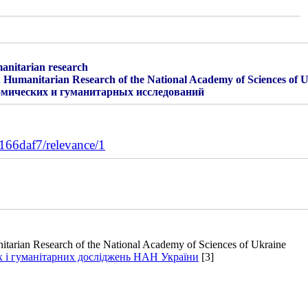
manitarian research
 Humanitarian Research of the National Academy of Sciences of 
омических и гуманитарных исследований
66daf7/relevance/1
tarian Research of the National Academy of Sciences of Ukraine
х і гуманітарних досліджень НАН України
[3]