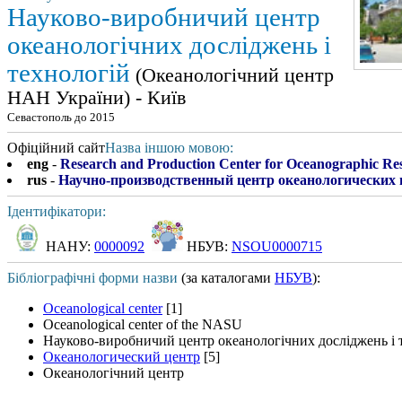
Науково-виробничий центр
океанологічних досліджень і
технологій
(Океанологічний центр
НАН України) - Київ
Севастополь до 2015
Офіційний сайт
Назва іншою мовою:
eng
-
Research and Production Center for Oceanographic Re
rus
-
Научно-производственный центр океанологических 
Ідентифікатори:
НАНУ:
0000092
НБУВ:
NSOU0000715
Бібліографічні форми назви
(за каталогами
НБУВ
):
Oceanological center
[1]
Oceanological center of the NASU
Науково-виробничий центр океанологічних досліджень і 
Океанологический центр
[5]
Океанологічний центр