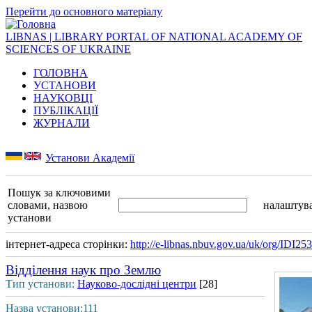
Перейти до основного матеріалу
LIBNAS | LIBRARY PORTAL OF NATIONAL ACADEMY OF
SCIENCES OF UKRAINE
ГОЛОВНА
УСТАНОВИ
НАУКОВЦІ
ПУБЛІКАЦІЇ
ЖУРНАЛИ
Установи Академії
Пошук за ключовими
словами, назвою
налаштув
установи
інтернет-адреса сторінки:
http://e-libnas.nbuv.gov.ua/uk/org/IDI25
Відділення наук про Землю
Тип установи:
Науково-дослідні центри
[28]
Назва установи:111