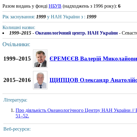
Разом видань у фонді
НБУВ
(надходжень з 1996 року):
6
Рік заснування:
1999
у НАН України з :
1999
Колишні назви:
1999–2015
-
Океанологічний центр. НАН України
- Севаст
Очільники:
1999–2015
ЄРЕМЄЄВ Валерій Миколайов
2015–2016
ЩИПЦОВ Олександр Анатолій
Література:
Про діяльність Океанологічного Центру НАН України // 
51–52.
Веб-ресурси: