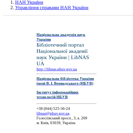
НАН України
Управління справами НАН України
Національна академія наук
України
Бібліотечний портал
Національної академії
наук України | LibNAS
UA
http://libnas.nbuv.gov.ua
Національна бібліотека України
імені В. І. Вернадського (НБУВ)
Інститут інформаційних
технологій НБУВ
+38 (044) 525-36-24
libnas@nbuv.gov.ua
Голосіївський просп., 3, к. 209
м. Київ, 03039, Україна