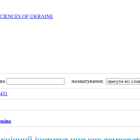
SCIENCES OF UKRAINE
ови
налаштування:
6431
ркіна
хнічний інститут низьких температур