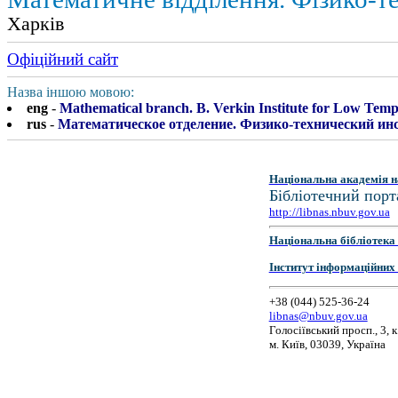
Харків
Офіційний сайт
Назва іншою мовою:
eng
-
Mathematical branch. B. Verkin Institute for Low Temp
rus
-
Математическое отделение. Физико-технический инс
Національна академія н
Бібліотечний порт
http://libnas.nbuv.gov.ua
Національна бібліотека 
Інститут інформаційних
+38 (044) 525-36-24
libnas@nbuv.gov.ua
Голосіївський просп., 3, к
м. Київ, 03039, Україна