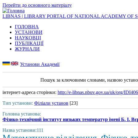
Перейти до основного матеріалу
LIBNAS | LIBRARY PORTAL OF NATIONAL ACADEMY OF 
ГОЛОВНА
УСТАНОВИ
НАУКОВЦІ
ПУБЛІКАЦІЇ
ЖУРНАЛИ
Установи Академії
Пошук за ключовими словами, назвою устан
інтернет-адреса сторінки:
http://e-libnas.nbuv.gov.ua/uk/org/IDI40
Тип установи:
Філіали установ
[23]
Головна установа:
Фізико-технічний інститут низьких температур імені Б. І. Вє
Назва установи:111
Математичне відділення. Фізико-те