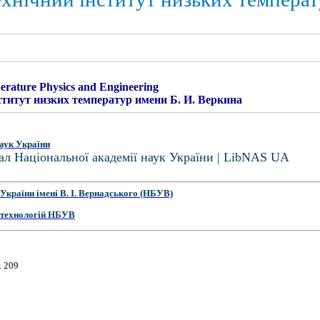
erature Physics and Engineering
титут низких температур имени Б. И. Веркина
аук України
ал Національної академії наук України | LibNAS UA
України імені В. І. Вернадського (НБУВ)
 технологій НБУВ
. 209