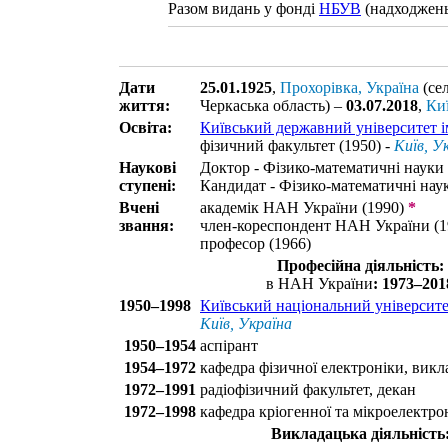
Разом видань у фонді
НБУВ
(надходжень
Дати
25.01.1925
,
Прохорівка, Україна
(се
життя:
Черкаська область) –
03.07.2018
,
Киї
Освіта:
Київський державний університет і
фізичний факультет (1950) -
Київ, У
Наукові
Доктор - Фізико-математичні науки 
ступені:
Кандидат - Фізико-математичні наук
Вчені
академік НАН України (1990)
*
звання:
член-кореспондент НАН України (1
професор (1966)
Професійна діяльність:
в НАН України
: 1973–201
1950–1998
Київський національний університе
Київ, Україна
1950–1954
аспірант
1954–1972
кафедра фізичної електроніки, викл
1972–1991
радіофізичний факультет, декан
1972–1998
кафедра кріогенної та мікроелектрон
Викладацька діяльність