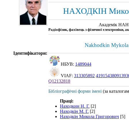
НАХОДКІН Микол
Академік НАН
Радіофізик, фахівець з фізичної електроніки, 
Nakhodkin Mykola
Ідентифікатори:
НБУВ:
1489044
VIAF:
313305892
41915438091393
Q12132818
Бібліографічні форми імені
(за каталога
Праці:
Находкин Н. Г.
[2]
Находкін М. Г.
[2]
Находкін Микола Григорович
[5]