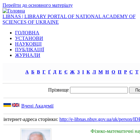
Перейти до основного матеріалу
LIBNAS | LIBRARY PORTAL OF NATIONAL ACADEMY OF
SCIENCES OF UKRAINE
ГОЛОВНА
УСТАНОВИ
НАУКОВЦІ
ПУБЛІКАЦІЇ
ЖУРНАЛИ
А
Б
В
Г
Ґ
Д
Е
Є
Ж
З
І
К
Л
М
Н
О
П
Р
С
Т
Прізвище
Вчені Академії
інтернет-адреса сторінки:
http://e-libnas.nbuv.gov.ua/uk/person/
Фізико-математичні н