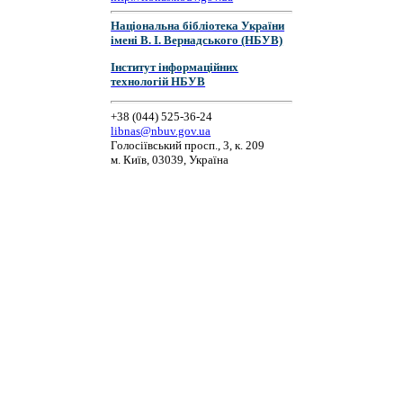
Національна бібліотека України
імені В. І. Вернадського (НБУВ)
Інститут інформаційних
технологій НБУВ
+38 (044) 525-36-24
libnas@nbuv.gov.ua
Голосіївський просп., 3, к. 209
м. Київ, 03039, Україна