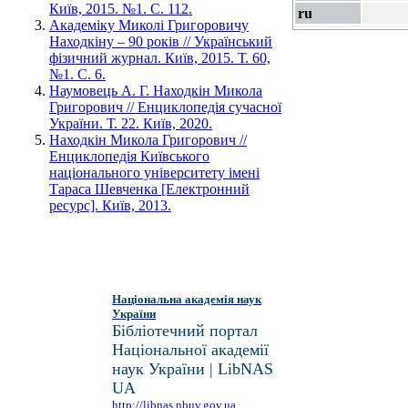
Київ, 2015. №1. С. 112.
ru
Академіку Миколі Григоровичу
Находкіну – 90 років // Український
фізичний журнал. Київ, 2015. Т. 60,
№1. С. 6.
Наумовець А. Г. Находкін Микола
Григорович // Енциклопедія сучасної
України. Т. 22. Київ, 2020.
Находкін Микола Григорович //
Енциклопедія Київського
національного університету імені
Тараса Шевченка [Електронний
ресурс]. Київ, 2013.
Національна академія наук
України
Бібліотечний портал
Національної академії
наук України | LibNAS
UA
http://libnas.nbuv.gov.ua