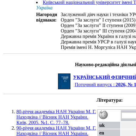
Київський національний університет імені 
Україна
Нагороди
Заслужений діяч науки і техніки УР
відзнаки:
Орден "За заслуги" I ступеня (2015)
Орден "За заслуги" II ступеня (2009
Орден "За заслуги" III ступеня (200
Державна премія України в галузі на
Державна премія УРСР в галузі наук
Премія імені Н. Моргуліса НАН Укр
Науково-редакційна діяльні
УКРАЇНСЬКИЙ ФІЗИЧНИ
Поточний випуск :
2026, № 
Література:
80-річчя академіка НАН України М. Г.
Находкіна // Вісник НАН України.
Київ, 2005. №1. С. 77–78.
uk
90-річчя академіка НАН України М. Г.
en
Находкіна // Вісник НАН України.