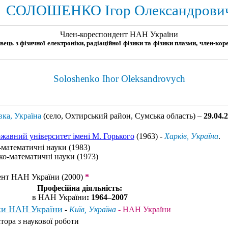
СОЛОШЕНКО Ігор Олександрови
Член-кореспондент НАН України
івець з фізичної електроніки, радіаційної фізики та фізики плазми, член-к
Soloshenko Ihor Oleksandrovych
вка, Україна
(село, Охтирський район, Сумська область) –
29.04.
жавний університет імені М. Горького
(1963) -
Харків, Україна
.
-математичні науки (1983)
ко-математичні науки (1973)
ент НАН України (2000)
*
Професійна діяльність:
в НАН України
: 1964–2007
ики НАН України
-
Київ, Україна
- НАН України
тора з наукової роботи