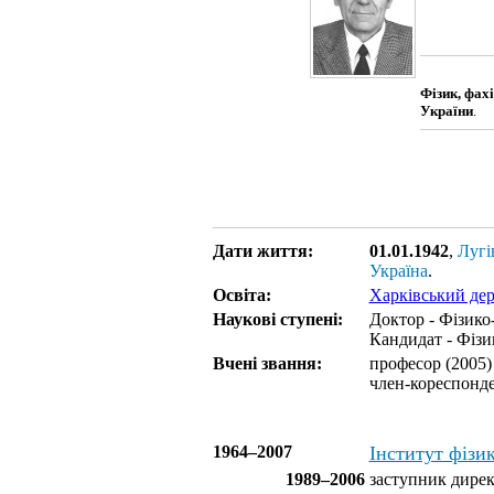
Фізик, фах
України
.
Дати життя:
01.01.1942
,
Лугі
Україна
.
Освіта:
Харківський дер
Наукові ступені:
Доктор - Фізико
Кандидат - Фізи
Вчені звання:
професор (2005)
член-кореспонд
1964–2007
Інститут фіз
1989–2006
заступник дирек