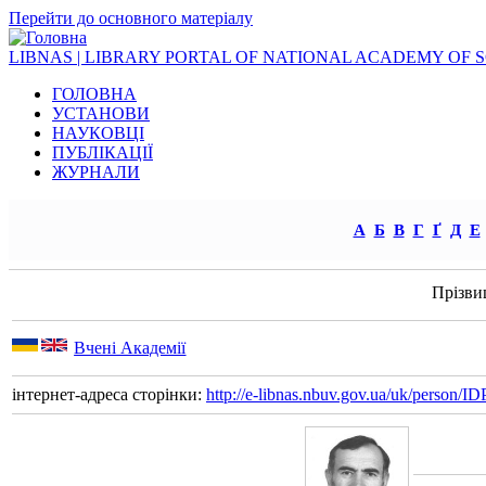
Перейти до основного матеріалу
LIBNAS | LIBRARY PORTAL OF NATIONAL ACADEMY OF 
ГОЛОВНА
УСТАНОВИ
НАУКОВЦІ
ПУБЛІКАЦІЇ
ЖУРНАЛИ
А
Б
В
Г
Ґ
Д
Е
Прізви
Вчені Академії
інтернет-адреса сторінки:
http://e-libnas.nbuv.gov.ua/uk/person/