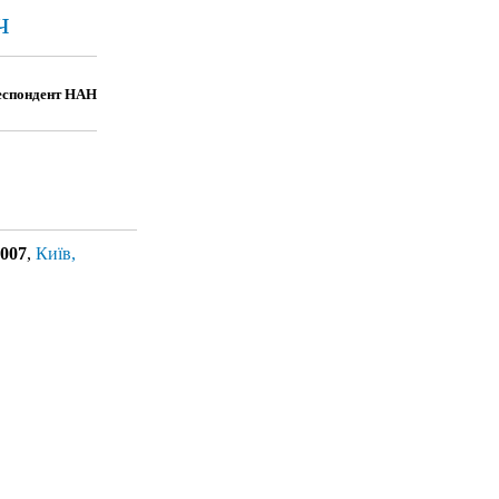
ч
ореспондент НАН
2007
,
Київ,