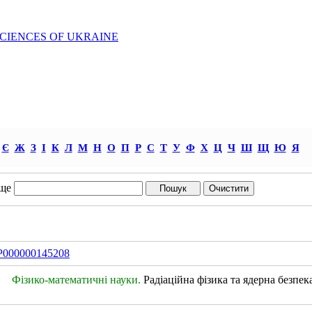
SCIENCES OF UKRAINE
Є
Ж
З
І
К
Л
М
Н
О
П
Р
С
Т
У
Ф
Х
Ц
Ч
Ш
Щ
Ю
Я
ще
IDP000000145208
Фізико-математичні науки.
Радіаційна фізика та ядерна безпек