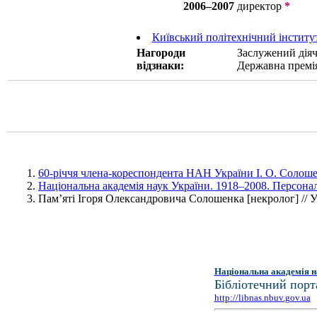
2006–2007
директор
*
Київський політехнічний інститут
Нагороди
Заслужений діяч
відзнаки:
Державна премія 
60-річчя члена-кореспондента НАН України І. О. Солошен
Національна академія наук України. 1918–2008. Персонал
Пам’яті Ігоря Олександровича Солошенка [некролог] // У
Національна академія н
Бібліотечний порт
http://libnas.nbuv.gov.ua