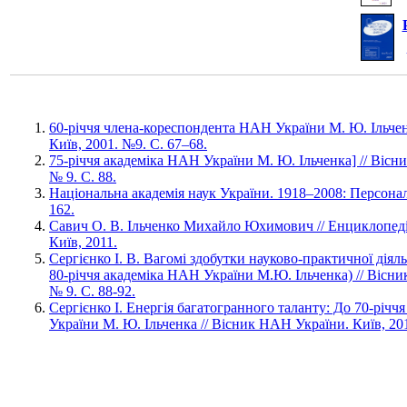
60-річчя члена-кореспондента НАН України М. Ю. Ільчен
Київ, 2001. №9. С. 67–68.
75-річчя академіка НАН України М. Ю. Ільченка] // Вісн
№ 9. С. 88.
Національна академія наук України. 1918–2008: Персонал
162.
Савич О. В. Ільченко Михайло Юхимович // Енциклопедія 
Київ, 2011.
Сергієнко І. В. Вагомі здобутки науково-практичної діял
80-річчя академіка НАН України М.Ю. Ільченка) // Вісни
№ 9. С. 88-92.
Сергієнко І. Енергія багатогранного таланту: До 70-річ
України М. Ю. Ільченка // Вісник НАН України. Київ, 201