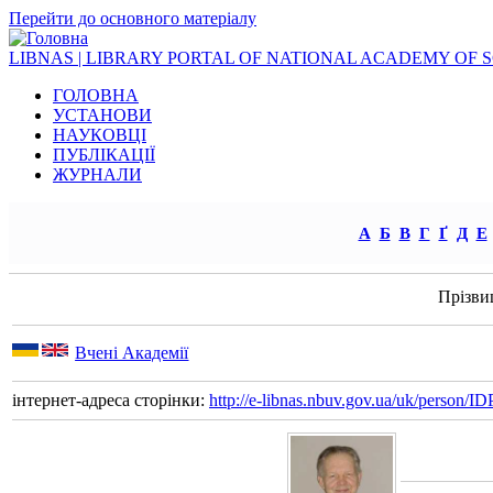
Перейти до основного матеріалу
LIBNAS | LIBRARY PORTAL OF NATIONAL ACADEMY OF 
ГОЛОВНА
УСТАНОВИ
НАУКОВЦІ
ПУБЛІКАЦІЇ
ЖУРНАЛИ
А
Б
В
Г
Ґ
Д
Е
Прізви
Вчені Академії
інтернет-адреса сторінки:
http://e-libnas.nbuv.gov.ua/uk/person/