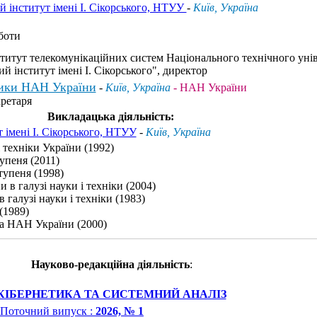
й інститут імені І. Сікорського, НТУУ
-
Київ, Україна
боти
титут телекомунікаційних систем Національного технічного уні
й інститут імені І. Сікорського", директор
тики НАН України
-
Київ, Україна
- НАН України
кретаря
Викладацька діяльність:
 імені І. Сікорського, НТУУ
-
Київ, Україна
 техніки України (1992)
тупеня (2011)
тупеня (1998)
 в галузі науки і техніки (2004)
галузі науки і техніки (1983)
(1989)
ва НАН України (2000)
Науково-редакційна діяльність
:
КІБЕРНЕТИКА ТА СИСТЕМНИЙ АНАЛІЗ
Поточний випуск :
2026, № 1