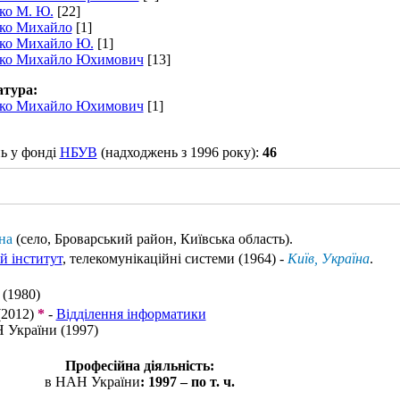
нко М. Ю.
[22]
нко Михайло
[1]
нко Михайло Ю.
[1]
нко Михайло Юхимович
[13]
атура:
нко Михайло Юхимович
[1]
ь у фонді
НБУВ
(надходжень з 1996 року):
46
на
(село, Броварський район, Київська область)
.
й інститут
, телекомунікаційні системи (1964) -
Київ, Україна
.
 (1980)
2012)
*
-
Відділення інформатики
 України (1997)
Професійна діяльність:
в НАН України
: 1997 – по т. ч.