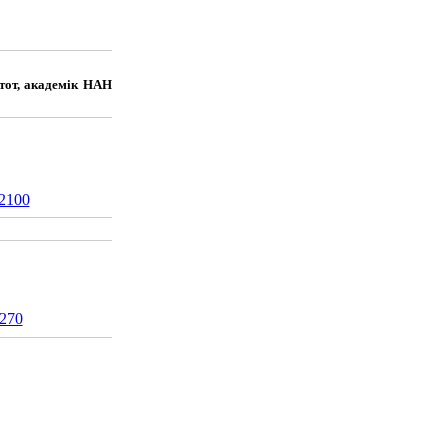
стот, академік НАН
2100
270