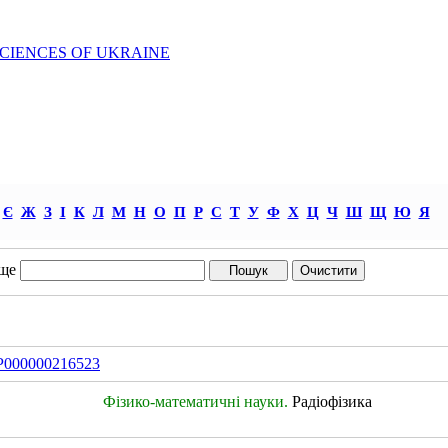
SCIENCES OF UKRAINE
Є
Ж
З
І
К
Л
М
Н
О
П
Р
С
Т
У
Ф
Х
Ц
Ч
Ш
Щ
Ю
Я
ще
IDP000000216523
Фізико-математичні науки.
Радіофізика