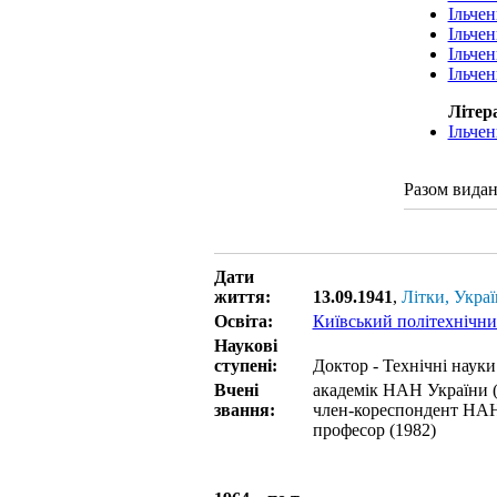
Ільче
Ільче
Ільче
Ільче
Літер
Ільче
Разом видан
Дати
життя:
13.09.1941
,
Літки, Украї
Освіта:
Київський політехнічни
Наукові
ступені:
Доктор - Технічні науки
Вчені
академік НАН України (
звання:
член-кореспондент НАН
професор (1982)