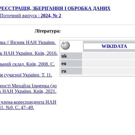
РЕЄСТРАЦІЯ, ЗБЕРІГАННЯ І ОБРОБКА ДАНИХ
Поточний випуск :
2024, № 2
Література:
ка // Вісник НАН України.
WIKIDATA
ик НАН України. Київ, 2016.
uk
en
ьний склад. Київ, 2008. С.
ru
сучасної України. Т. 11.
ьності Михайла Ільченка (до
к НАН України. Київ, 2021.
чя члена-кореспондента НАН
1. №9. С. 47–49.