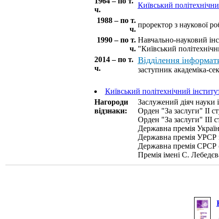
1964 – по т.
Київський політехнічни
ч.
1988 – по т.
проректор з наукової ро
ч.
1990 – по т.
Навчально-науковий інс
ч.
"Київський політехнічни
2014 – по т.
Відділення інформа
ч.
заступник академіка-се
Київський політехнічний інститут
Нагороди
Заслужений діяч науки і
відзнаки:
Орден "За заслуги" II с
Орден "За заслуги" III с
Державна премія України
Державна премія УРСР в 
Державна премія СРСР 
Премія імені С. Лебедє