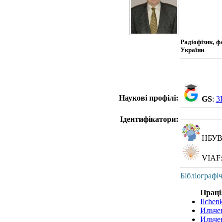
Радіофізик, ф
України
.
Наукові профілі:
GS
:
3
Ідентифікатори:
НБУВ
VIAF
Бібліографі
Праці
Ilchen
Ильче
Ильче