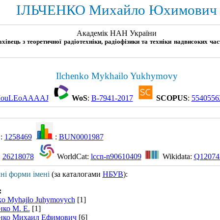
ІЛЬЧЕНКО Михайло Юхимович
Академік НАН України
ахівець з теоретичної радіотехніки, радіофізики та техніки надвисоких ча
Ilchenko Mykhailo Yukhymovy
IouLEoAAAAJ
WoS
:
B-7941-2017
SCOPUS
:
5540556
:
1258469
:
BUN0001987
:
26218078
WorldCat:
lccn-n90610409
Wikidata:
Q12074
чні форми імені
(за каталогами
НБУВ
):
:
ko Myhajlo Juhymovych
[1]
нко М. Е.
[1]
нко Михаил Ефимович
[6]