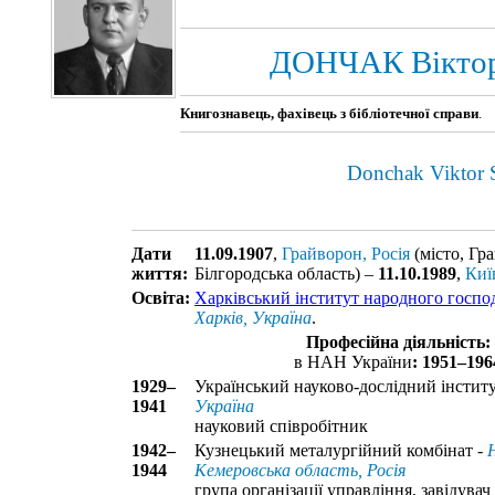
ДОНЧАК Віктор
Книгознавець, фахівець з бібліотечної справи
.
Donchak Viktor 
Дати
11.09.1907
,
Грайворон, Росія
(місто, Гр
життя:
Білгородська область) –
11.10.1989
,
Киї
Освіта:
Харківський інститут народного госпо
Харків, Україна
.
Професійна діяльність:
в НАН України
: 1951–196
1929–
Український науково-дослідний інститу
1941
Україна
науковий співробітник
1942–
Кузнецький металургійний комбінат -
1944
Кемеровська область, Росія
група організації управління, завідувач