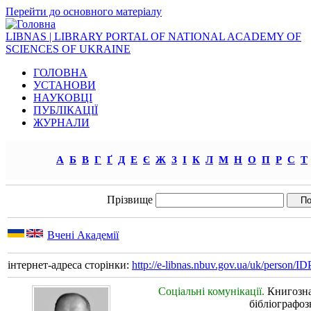
Перейти до основного матеріалу
LIBNAS | LIBRARY PORTAL OF NATIONAL ACADEMY OF
SCIENCES OF UKRAINE
ГОЛОВНА
УСТАНОВИ
НАУКОВЦІ
ПУБЛІКАЦІЇ
ЖУРНАЛИ
А
Б
В
Г
Ґ
Д
Е
Є
Ж
З
І
К
Л
М
Н
О
П
Р
С
Т
Прізвище
Вчені Академії
інтернет-адреса сторінки:
http://e-libnas.nbuv.gov.ua/uk/person/
Соціальні комунікації.
Книгозна
бібліографоз