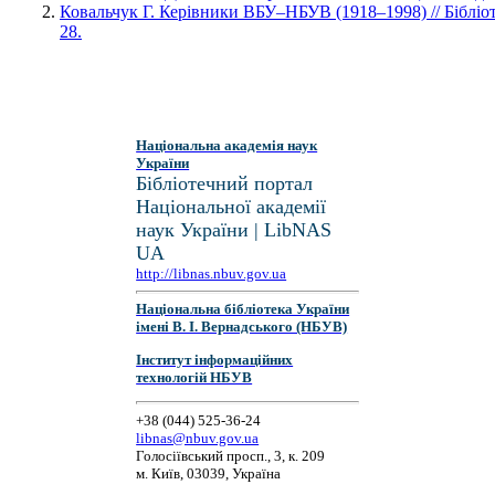
Ковальчук Г. Керівники ВБУ–НБУВ (1918–1998) // Бібліот
28.
Національна академія наук
України
Бібліотечний портал
Національної академії
наук України | LibNAS
UA
http://libnas.nbuv.gov.ua
Національна бібліотека України
імені В. І. Вернадського (НБУВ)
Інститут інформаційних
технологій НБУВ
+38 (044) 525-36-24
libnas@nbuv.gov.ua
Голосіївський просп., 3, к. 209
м. Київ, 03039, Україна