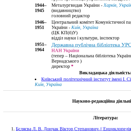
1944–
Металургвидав України -
Харків, Украї
1945
(видавництво)
головний редактор
1946–
Центральний комітет Комуністичної пар
1951
України -
Київ, Україна
(ЦК КП(б)У)
відділ науки і культури, інспектор
1951–
Державна публічна бібліотека УР
1964
НАН України
(тепер – Національна бібліотека України
Вернадського )
директор
*
Викладацька діяльність
Київський політехнічний інститут імені І. 
Київ, Україна
Науково-редакційна діяльні
Література:
Бєляєва Л. В. Дончак Віктор Степанович // Енциклопедія с