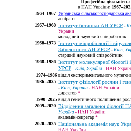
Професійна діяльність:
в НАН України
: 1967–202
1964–1967
Українська сільськогосподарська ак
аспірант
1967–1968
Інститут ботаніки АН УРСР
-
Ки
України
молодший науковий співробітник
1968–1973
Інститут мікробіології і вірусоло
Заболотного АН УРСР
-
Київ, Ук
старший науковий співробітник
1968–1986
Інститут молекулярної біології
УРСР
-
Київ, Україна
- НАН Украї
1974–1986
відділ експериментального мутагене
1986–2025
Інститут фізіології рослин і г
-
Київ, Україна
- НАН України
директор
*
1990–2025
відділ генетичного поліпшення росл
2009–2020
Відділення загальної біології 
Україна
- НАН України
академік-секретар
*
2020–2025
Національна академія наук Укр
НАН України