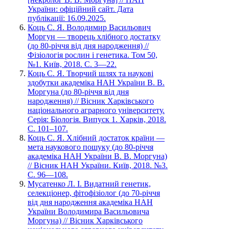
України: офіційний сайт. Дата
публікації: 16.09.2025.
Коць С. Я. Володимир Васильович
Моргун — творець хлібного достатку
(до 80-річчя від дня народження) //
Фізіологія рослин і генетика. Том 50,
№1. Київ, 2018. С. 3—22.
Коць С. Я. Творчий шлях та наукові
здобутки академіка НАН України В. В.
Моргуна (до 80-річчя від дня
народження) // Вісник Харківського
національного аграрного університету.
Серія: Біологія. Випуск 1. Харків, 2018.
С. 101–107.
Коць С. Я. Хлібний достаток країни —
мета наукового пошуку (до 80-річчя
академіка НАН України В. В. Моргуна)
// Вісник НАН України. Київ, 2018. №3.
С. 96—108.
Мусатенко Л. І. Видатний генетик,
селекціонер, фітофізіолог (до 70-річчя
від дня народження академіка НАН
України Володимира Васильовича
Моргуна) // Вісник Харківського