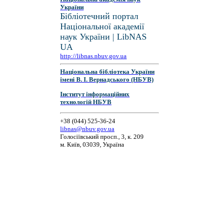
України
Бібліотечний портал
Національної академії
наук України | LibNAS
UA
http://libnas.nbuv.gov.ua
Національна бібліотека України
імені В. І. Вернадського (НБУВ)
Інститут інформаційних
технологій НБУВ
+38 (044) 525-36-24
libnas@nbuv.gov.ua
Голосіївський просп., 3, к. 209
м. Київ, 03039, Україна