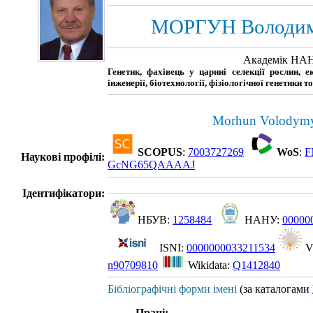
МОРГУН Володим
Академік НАН
Генетик, фахівець у царині селекції рослин, е
інженерії, біотехнології, фізіологічної генетики
Morhun Volodymy
SCOPUS
:
7003727269
WoS
:
F
Наукові профілі:
GcNG65QAAAAJ
Ідентифікатори:
НБУВ:
1258484
НАНУ:
00000
ISNI:
0000000033211534
V
n90709810
Wikidata:
Q1412840
Бібліографічні форми імені
(за каталогами
Праці: