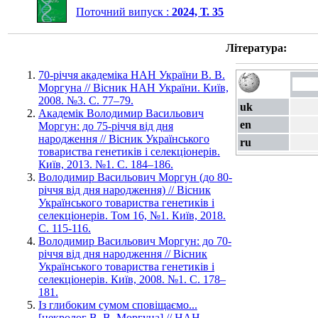
Поточний випуск :
2024, Т. 35
Література:
70-річчя академіка НАН України В. В.
Моргуна // Вісник НАН України. Київ,
2008. №3. С. 77–79.
uk
Академік Володимир Васильович
en
Моргун: до 75-річчя від дня
народження // Вісник Українського
ru
товариства генетиків і селекціонерів.
Київ, 2013. №1. С. 184–186.
Володимир Васильович Моргун (до 80-
річчя від дня народження) // Вісник
Українського товариства генетиків і
селекціонерів. Том 16, №1. Київ, 2018.
С. 115-116.
Володимир Васильович Моргун: до 70-
річчя від дня народження // Вісник
Українського товариства генетиків і
селекціонерів. Київ, 2008. №1. С. 178–
181.
Із глибоким сумом сповіщаємо...
[некролог В. В. Моргуна] // НАН