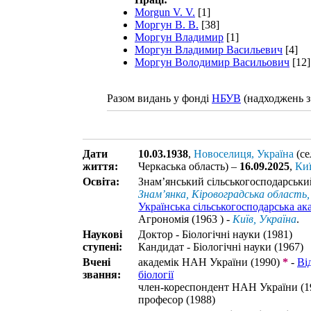
Morgun V. V.
[1]
Моргун В. В.
[38]
Моргун Владимир
[1]
Моргун Владимир Васильевич
[4]
Моргун Володимир Васильович
[12]
Разом видань у фонді
НБУВ
(надходжень з
Дати
10.03.1938
,
Новоселиця, Україна
(се
життя:
Черкаська область) –
16.09.2025
,
Киї
Освіта:
Знам’янський сільськогосподарський
Знам’янка, Кіровоградська область,
Українська сільськогосподарська ак
Агрономія (1963 ) -
Київ, Україна
.
Наукові
Доктор - Біологічні науки (1981)
ступені:
Кандидат - Біологічні науки (1967)
Вчені
академік НАН України (1990)
*
-
Ві
звання:
біології
член-кореспондент НАН України (1
професор (1988)