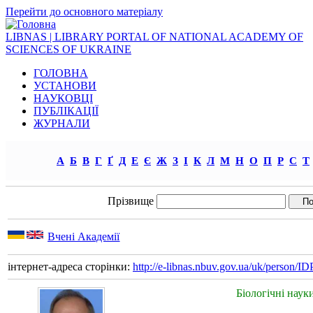
Перейти до основного матеріалу
LIBNAS | LIBRARY PORTAL OF NATIONAL ACADEMY OF
SCIENCES OF UKRAINE
ГОЛОВНА
УСТАНОВИ
НАУКОВЦІ
ПУБЛІКАЦІЇ
ЖУРНАЛИ
А
Б
В
Г
Ґ
Д
Е
Є
Ж
З
І
К
Л
М
Н
О
П
Р
С
Т
Прізвище
Вчені Академії
інтернет-адреса сторінки:
http://e-libnas.nbuv.gov.ua/uk/person/
Біологічні наук