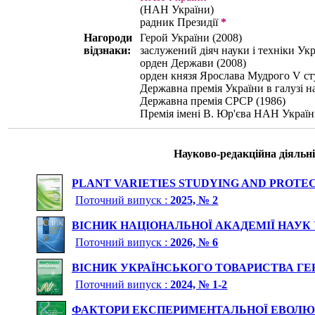
(НАН України)
радник Президії
*
Нагороди
Герой України (2008)
відзнаки:
заслужений діяч науки і техніки Укр
орден Держави (2008)
орден князя Ярослава Мудрого V cт
Державна премія України в галузі на
Державна премія СРСР (1986)
Премія імені В. Юр'єва НАН Україн
Науково-редакційна діяльні
PLANT VARIETIES STUDYING AND PROTE
Поточний випуск :
2025, № 2
ВІСНИК НАЦІОНАЛЬНОЇ АКАДЕМІЇ НАУК
Поточний випуск :
2026, № 6
ВІСНИК УКРАЇНСЬКОГО ТОВАРИСТВА ГЕН
Поточний випуск :
2024, № 1-2
ФАКТОРИ ЕКСПЕРИМЕНТАЛЬНОЇ ЕВОЛЮЦ