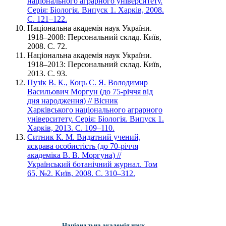
національного аграрного університету.
Серія: Біологія. Випуск 1. Харків, 2008.
С. 121–122.
Національна академія наук України.
1918–2008: Персональний склад. Київ,
2008. С. 72.
Національна академія наук України.
1918–2013: Персональний склад. Київ,
2013. С. 93.
Пузік В. К., Коць С. Я. Володимир
Васильович Моргун (до 75-річчя від
дня народження) // Вісник
Харківського національного аграрного
університету. Серія: Біологія. Випуск 1.
Харків, 2013. С. 109–110.
Ситник К. М. Видатний учений,
яскрава особистість (до 70-річчя
академіка В. В. Моргуна) //
Український ботанічний журнал. Том
65, №2. Київ, 2008. С. 310–312.
Національна академія наук