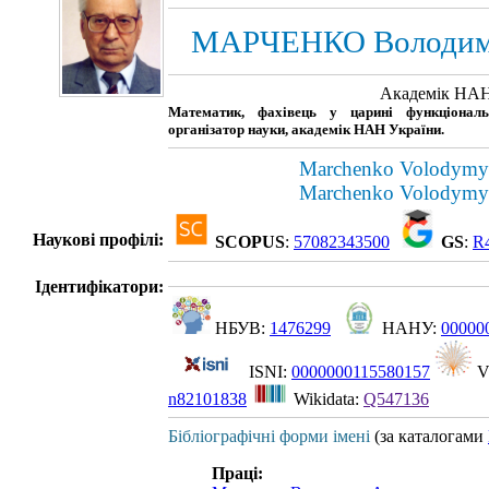
МАРЧЕНКО Володими
Академік НАН
Математик, фахівець у царині функціональ
організатор науки, академік НАН України.
Marchenko Volodymyr
Marchenko Volodymyr
Наукові профілі:
SCOPUS
:
57082343500
GS
:
R
Ідентифікатори:
НБУВ:
1476299
НАНУ:
00000
ISNI:
0000000115580157
V
n82101838
Wikidata:
Q547136
Бібліографічні форми імені
(за каталогами
Праці: