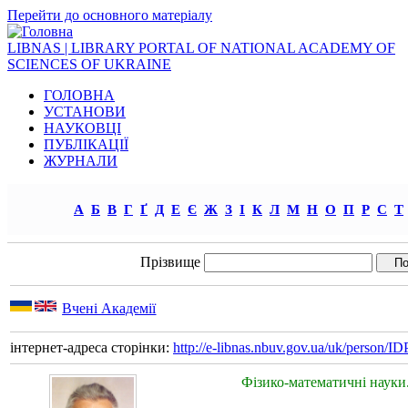
Перейти до основного матеріалу
LIBNAS | LIBRARY PORTAL OF NATIONAL ACADEMY OF
SCIENCES OF UKRAINE
ГОЛОВНА
УСТАНОВИ
НАУКОВЦІ
ПУБЛІКАЦІЇ
ЖУРНАЛИ
А
Б
В
Г
Ґ
Д
Е
Є
Ж
З
І
К
Л
М
Н
О
П
Р
С
Т
Прізвище
Вчені Академії
інтернет-адреса сторінки:
http://e-libnas.nbuv.gov.ua/uk/person/
Фізико-математичні науки