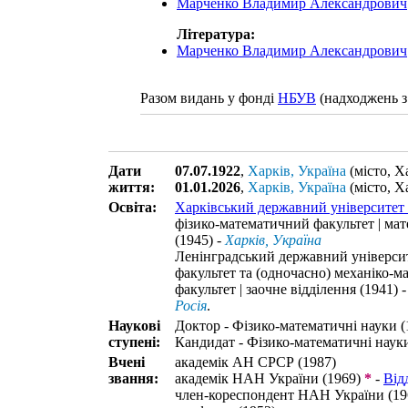
Марченко Владимир Александрович
Література:
Марченко Владимир Александрович
Разом видань у фонді
НБУВ
(надходжень з
Дати
07.07.1922
,
Харків, Україна
(місто, Х
життя:
01.01.2026
,
Харків, Україна
(місто, Х
Освіта:
Харківський державний університет 
фізико-математичний факультет | мат
(1945) -
Харків, Україна
Ленінградський державний універси
факультет та (одночасно) механіко-
факультет | заочне відділення (1941) -
Росія
.
Наукові
Доктор - Фізико-математичні науки (
ступені:
Кандидат - Фізико-математичні науки
Вчені
академік АН СРСР (1987)
звання:
академік НАН України (1969)
*
-
Від
член-кореспондент НАН України (19