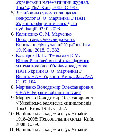
Український математичний журнал.
Том 54, №7. Київ, 2002. С. 997.
З глибоким сумом сповіщаємо...
[некролог В. О. Марченка] // НАН
України: офіційний сайт. Дата
публікації: 02.01.2026.
Калиненко О. М. Марченко
Володимир Олександрович //
Енциклопедія сучасної України. Том
19. Київ, 2018. С. 332
Котляров В. П., Фельдман Г. М.
Віковий ювілей всесвітньо відомого
математика (до 100-річчя академіка
НАН України В. О. Марченка) //
Вісник НАН України. Київ, 2022. №7.
С. 99–104.
Марченко Володимир Олександрович
// НАН України: офіційний сайт
Марченко Володимир Олександрович
// Українська радянська енциклопедія.
Том 6. Київ, 1981. С. 387.
Національна академія наук України.
1918–2008: Персональний склад. Київ,
2008. С. 69.
Національна академія наук України.