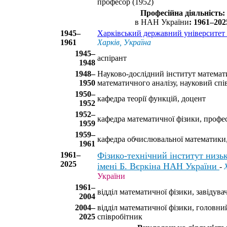
професор (1952)
Професійна діяльність:
в НАН України
: 1961–202
1945–
Харківський державний університет 
1961
Харків, Україна
1945–
аспірант
1948
1948–
Науково-дослідний інститут математи
1950
математичного аналізу, науковий спі
1950–
кафедра теорії функцій, доцент
1952
1952–
кафедра математичної фізики, профе
1959
1959–
кафедра обчислювальної математики,
1961
1961–
Фізико-технічний інститут низь
2025
імені Б. Вєркіна НАН України
-
України
1961–
відділ математичної фізики, завідува
2004
2004–
відділ математичної фізики, головни
2025
співробітник