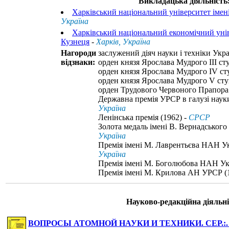
Викладацька діяльність
Харківський національний університет імені
Україна
Харківський національний економічний унів
Кузнеця
-
Харків, Україна
Нагороди
заслужений діяч науки і техніки Укра
відзнаки:
орден князя Ярослава Мудрого III ст
орден князя Ярослава Мудрого IV сту
орден князя Ярослава Мудрого V cту
орден Трудового Червоного Прапора 
Державна премія УРСР в галузі науки 
Україна
Ленінська премія (1962) -
СРСР
Золота медаль імені В. Вернадського
Україна
Премія імені М. Лаврентьєва НАН Ук
Україна
Премія імені М. Боголюбова НАН Укр
Премія імені М. Крилова АН УРСР (
Науково-редакційна діяльні
ВОПРОСЫ АТОМНОЙ НАУКИ И ТЕХНИКИ. СЕР.: