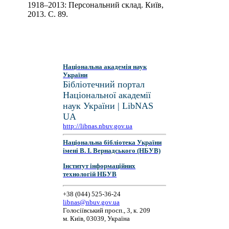
1918–2013: Персональний склад. Київ,
2013. С. 89.
Національна академія наук
України
Бібліотечний портал
Національної академії
наук України | LibNAS
UA
http://libnas.nbuv.gov.ua
Національна бібліотека України
імені В. І. Вернадського (НБУВ)
Інститут інформаційних
технологій НБУВ
+38 (044) 525-36-24
libnas@nbuv.gov.ua
Голосіївський просп., 3, к. 209
м. Київ, 03039, Україна