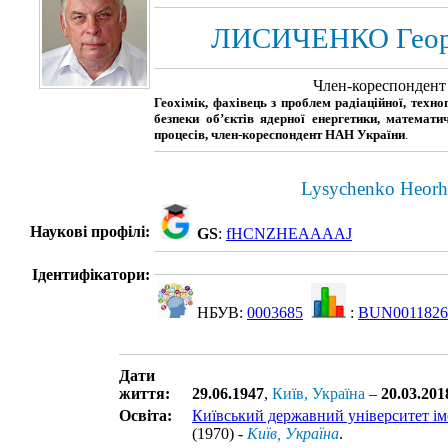
ЛИСИЧЕНКО Георг
Член-кореспонден
Геохімік, фахівець з проблем радіаційної, техно
безпеки об’єктів ядерної енергетики, математ
процесів, член-кореспондент НАН України
.
Lysychenko Heorhi
Наукові профілі:
GS
:
fHCNZHEAAAAJ
Ідентифікатори:
НБУВ:
0003685
:
BUN0011826
Дати
життя:
29.06.1947
,
Київ, Україна
–
20.03.201
Освіта:
Київський державний університет ім
(1970) -
Київ, Україна
.