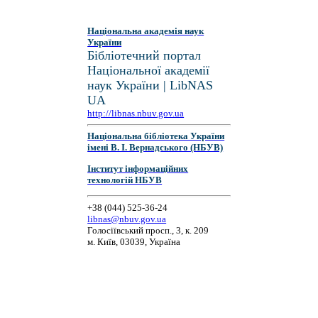
Національна академія наук
України
Бібліотечний портал
Національної академії
наук України | LibNAS
UA
http://libnas.nbuv.gov.ua
Національна бібліотека України
імені В. І. Вернадського (НБУВ)
Інститут інформаційних
технологій НБУВ
+38 (044) 525-36-24
libnas@nbuv.gov.ua
Голосіївський просп., 3, к. 209
м. Київ, 03039, Україна