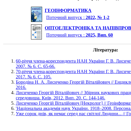
ГЕОІНФОРМАТИКА
Поточний випуск :
2022, № 1-2
ОПТОЕЛЕКТРОНІКА ТА НАПІВПРОВ
Поточний випуск :
2025, Вип. 60
Література:
60-річчя члена-кореспондента НАН України Г. В. Лисиче
2007. № 6. С. 65-66.
70-річчя члена-кореспондента НАН України Г. В. Лисиче
2017. № 6. С. 105.
Бородіна Н. А. Лисиченко Георгій Віталійович // Енциклоп
2016.
Лисиченко Георгій Віталійович // Збірник наукових прац
середовища. Київ, 2012. Вип. 20. С. 144-146.
Лисиченко Георгій Віталійович [Некролог] // Геоінформат
'Національна академія наук України. 1918–2008. Персонал
Уже сорок днів, як немає серед нас світлої Людини... // Го