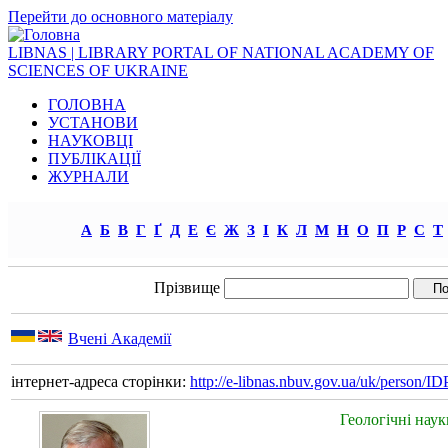
Перейти до основного матеріалу
LIBNAS | LIBRARY PORTAL OF NATIONAL ACADEMY OF
SCIENCES OF UKRAINE
ГОЛОВНА
УСТАНОВИ
НАУКОВЦІ
ПУБЛІКАЦІЇ
ЖУРНАЛИ
А
Б
В
Г
Ґ
Д
Е
Є
Ж
З
І
К
Л
М
Н
О
П
Р
С
Т
Прізвище
Вчені Академії
інтернет-адреса сторінки:
http://e-libnas.nbuv.gov.ua/uk/person/
Геологічні нау