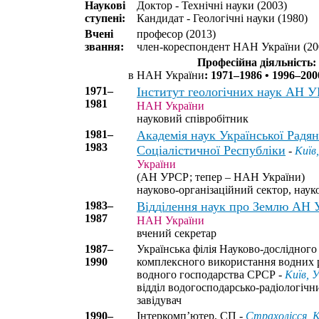
Наукові
Доктор - Технічні науки (2003)
ступені:
Кандидат - Геологічні науки (1980)
Вчені
професор (2013)
звання:
член-кореспондент НАН України (20
Професійна діяльність:
в НАН України
: 1971–1986 • 1996–200
1971–
Інститут геологічних наук АН 
1981
НАН України
науковий співробітник
1981–
Академія наук Української Радян
1983
Соціалістичної Республіки
-
Київ
України
(АН УРСР; тепер – НАН України)
науково-організаційний сектор, наук
1983–
Відділення наук про Землю АН
1987
НАН України
вчений секретар
1987–
Українська філія Науково-дослідного
1990
комплексного використання водних р
водного господарства СРСР -
Київ, 
відділ водогосподарсько-радіологічн
завідувач
1990–
Інтеркомп’ютер, СП -
Страхолісся, К