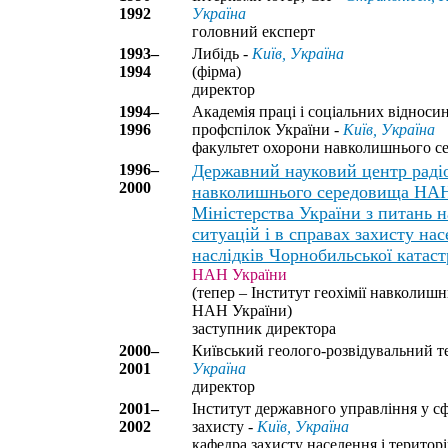
1992
Україна
головний експерт
1993–
Либідь -
Київ, Україна
1994
(фірма)
директор
1994–
Академія праці і соціальних відноси
1996
профспілок України -
Київ, Україна
факультет охорони навколишнього с
1996–
Державний науковий центр радіо
2000
навколишнього середовища НАН
Міністерства України з питань 
ситуацій і в справах захисту нас
наслідків Чорнобильської катас
НАН України
(тепер – Інститут геохімії навколиш
НАН України)
заступник директора
2000–
Київський геолого-розвідувальний т
2001
Україна
директор
2001–
Інститут державного управління у сф
2002
захисту -
Київ, Україна
кафедра захисту населення і територі