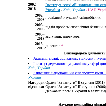
2002–
Інститут геохімії навколишньо
2018
України
-
Київ, Україна
- НАН Укра
2002–
провідний науковий співробітник
2003
2003–
відділ проблем екологічної безпеки, 
2005
2005–
заступник директора
2013
2013–
директор
*
2018
Викладацька діяльність
Академія праці, соціальних відносин і тури
Інститут державного управління у сфері цив
Київ, Україна
Київський національний університет імені 
Україна
Нагороди
Орден "За заслуги" II ступеня (2011)
відзнаки:
Орден "За заслуги" III ступеня (2006)
Державна премія України в галузі нау
Науково-редакційна діяльні