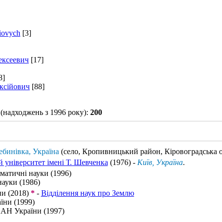
iiovych
[3]
ексеевич
[17]
8]
ксійович
[88]
(надходжень з 1996 року):
200
ебинівка, Україна
(село, Кропивницький район, Кіровоградська о
 університет імені Т. Шевченка
(1976) -
Київ, Україна
.
матичні науки (1996)
науки (1986)
и (2018)
*
-
Відділення наук про Землю
їни (1999)
АН України (1997)