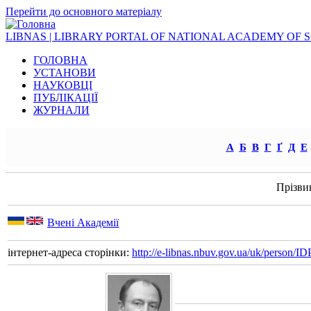
Перейти до основного матеріалу
LIBNAS | LIBRARY PORTAL OF NATIONAL ACADEMY OF 
ГОЛОВНА
УСТАНОВИ
НАУКОВЦІ
ПУБЛІКАЦІЇ
ЖУРНАЛИ
А
Б
В
Г
Ґ
Д
Е
Прізви
Вчені Академії
інтернет-адреса сторінки:
http://e-libnas.nbuv.gov.ua/uk/person/