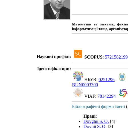
Математик та механік, фахів
інформатизації тощо, організато
Наукові профілі:
SCOPUS
:
5721582199
Ідентифікатори:
НБУВ:
0251296
BUN0003300
VIAF:
78142294
Бібліографічні форми імені
(
Праці:
Dovghii S. O.
[4]
Dovhii S. O.
[3]