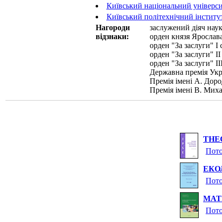
Київський національний універси
Київський політехнічний інститут
Нагороди
заслужений діяч наук
відзнаки:
орден князя Ярослав
орден "За заслуги" I 
орден "За заслуги" II
орден "За заслуги" II
Державна премія Укра
Премія імені А. Дор
Премія імені В. Мих
THE
Пото
ЕКО
Пото
МАТ
Пото