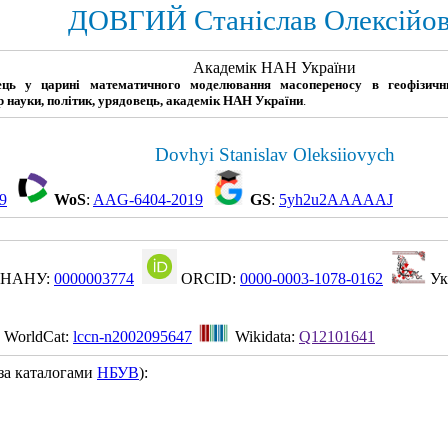
ДОВГИЙ Станіслав Олексійо
Академік НАН України
ець у царині математичного моделювання масопереносу в геофізични
р науки, політик, урядовець, академік НАН України
.
Dovhyi Stanislav Oleksiiovych
9
WoS
:
AAG-6404-2019
GS
:
5yh2u2AAAAAJ
НАНУ:
0000003774
ORCID:
0000-0003-1078-0162
Ук
WorldCat:
lccn-n2002095647
Wikidata:
Q12101641
за каталогами
НБУВ
):