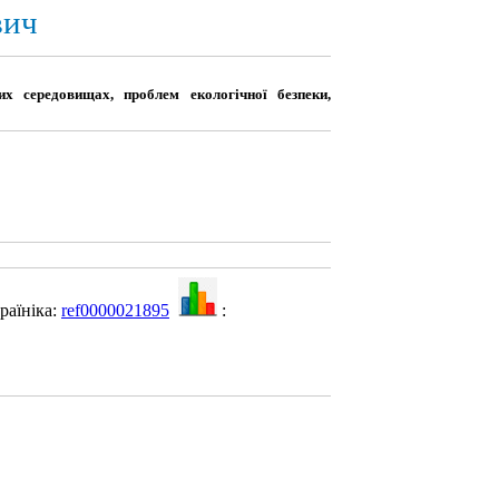
вич
х середовищах, проблем екологічної безпеки,
раїніка:
ref0000021895
: