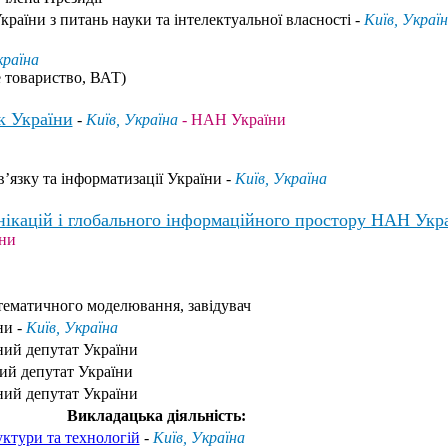
раїни з питань науки та інтелектуальної власності -
Київ, Украї
країна
е товариство, ВАТ)
к України
-
Київ, Україна
- НАН України
’язку та інформатизації України -
Київ, Україна
нікацій і глобального інформаційного простору НАН Укр
ни
атематичного моделювання, завідувач
ни -
Київ, Україна
ний депутат України
ий депутат України
ний депутат України
Викладацька діяльність:
ктури та технологій
-
Київ, Україна