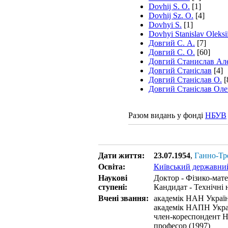
Dovhij S. O.
[1]
Dovhij Sz. O.
[4]
Dovhyi S.
[1]
Dovhyi Stanislav Oleks
Довгий С. А.
[7]
Довгий С. О.
[60]
Довгий Станислав Ал
Довгий Станіслав
[4]
Довгий Станіслав О.
[
Довгий Станіслав Оле
Разом видань у фонді
НБУВ
Дати життя:
23.07.1954
,
Ганно-Тр
Освіта:
Київський державний
Наукові
Доктор - Фізико-мате
ступені:
Кандидат - Технічні 
Вчені звання:
академік НАН Україн
академік НАПН Укра
член-кореспондент Н
професор (1997)