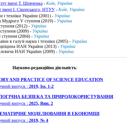
тет імені Т. Шевченка
-
Київ, Україна
 імені І. Сікорського, НТУУ
-
Київ, Україна
и і техніки України (2001) -
Україна
а Мудрого V cтупеня (2019) -
Україна
ступеня (2012) -
Україна
 ступеня (2009) -
Україна
I ступеня (2004) -
Україна
їни в галузі науки і техніки (2005) -
Україна
одніцина НАН України (2013) -
Україна
алєвича НАН України (2009) -
Україна
Науково-редакційна діяльність
:
ORY AND PRACTICE OF SCIENCE EDUCATION
чний випуск :
2019, Iss. 1-2
ЛОГІЧНА БЕЗПЕКА ТА ПРИРОДОКОРИСТУВАННЯ
чний випуск :
2025, Вип. 2
ЕМАТИЧНЕ МОДЕЛЮВАННЯ В ЕКОНОМІЦІ
чний випуск :
2019, № 4