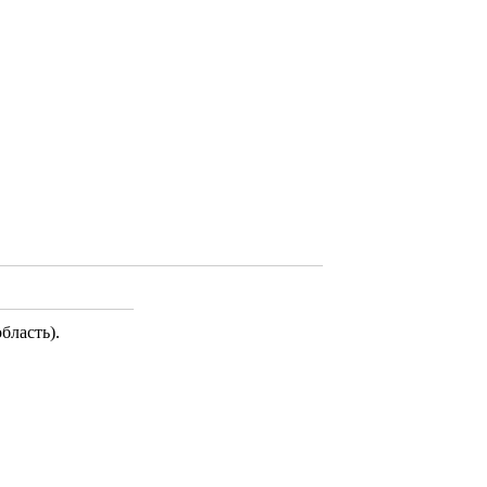
бласть)
.