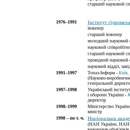
старший науковий сп
1976–1991
Інститут гідроме
інженер
старший інженер
молодший науковий 
науковий співробітн
старший науковий сп
провідний науковий 
науковий відділ, заві
1991–1997
Топаз-Інформ -
Київ,
(Науково-виробничн
генеральний директо
1997–1998
Український інститут
і оборони України -
К
директор
1998–1999
Міністерство України
міністр
1998 – по т. ч.
Національна акаде
(НАН України, НАН
виконувач обов'язків