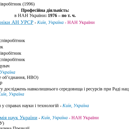
івробітник (1996)
Професійна діяльність:
в НАН України
: 1976 – по т. ч.
ханіки АН УРСР
-
Київ, Україна
- НАН України
співробітник
ик
івробітник
співробітник
дувач
 Україна
е об’єднання, НВО)
р
у досліджень навколишнього середовища і ресурсів при Раді нац
иїв, Україна
 у справах науки і технологій -
Київ, Україна
мія наук України
-
Київ, Україна
- НАН України
У)
 члена Президії