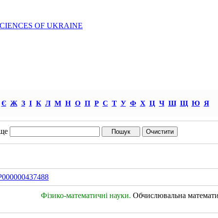
SCIENCES OF UKRAINE
Є
Ж
З
І
К
Л
М
Н
О
П
Р
С
Т
У
Ф
Х
Ц
Ч
Ш
Щ
Ю
Я
ще
IDP000000437488
Фізико-математичні науки.
Обчислювальна математ