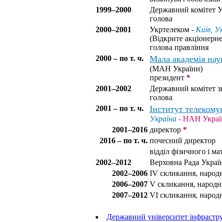
1999–2000
Державний комітет Ук
голова
2000–2001
Укртелеком -
Київ, У
(Відкрите акціонерн
голова правління
2000 – по т. ч.
Мала академія нау
(МАН України)
президент
*
2001–2002
Державний комітет зв
голова
2001 – по т. ч.
Інститут телекому
Україна
- НАН Украї
2001–2016
директор
*
2016 – по т. ч.
почесний директор
відділ фізичного і м
2002–2012
Верховна Рада Украї
2002–2006
IV скликання, народ
2006–2007
V скликання, народн
2007–2012
VI скликання, народ
Державний університет інфрастру