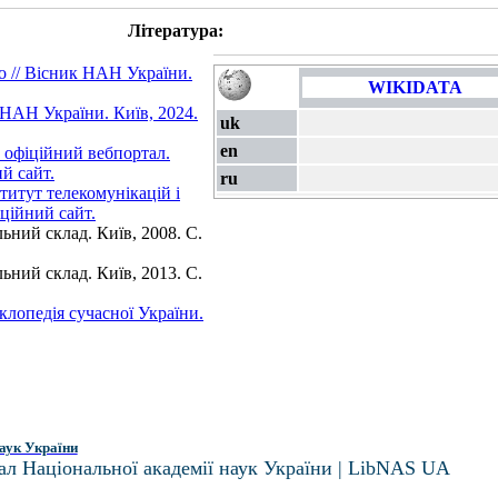
Література:
о // Вісник НАН України.
WIKIDATA
 НАН України. Київ, 2024.
uk
en
 офіційний вебпортал.
й сайт.
ru
титут телекомунікацій і
ційний сайт.
ьний склад. Київ, 2008. С.
ьний склад. Київ, 2013. С.
лопедія сучасної України.
аук України
ал Національної академії наук України | LibNAS UA