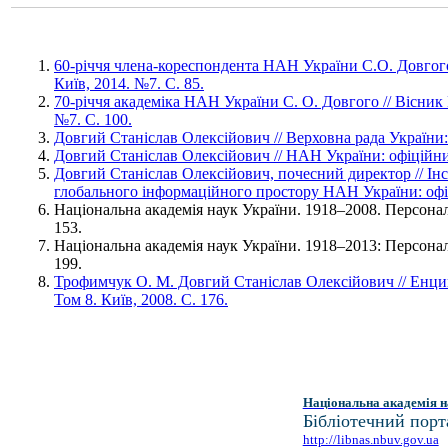
60-річчя члена-кореспондента НАН України С.О. Довгог
Київ, 2014. №7. С. 85.
70-річчя академіка НАН України С. О. Довгого // Вісник
№7. С. 100.
Довгий Станіслав Олексійович // Верховна рада України:
Довгий Станіслав Олексійович // НАН України: офіційни
Довгий Станіслав Олексійович, почесний директор // Інс
глобального інформаційного простору НАН України: офі
Національна академія наук України. 1918–2008. Персонал
153.
Національна академія наук України. 1918–2013: Персонал
199.
Трофимчук О. М. Довгий Станіслав Олексійович // Енцик
Том 8. Київ, 2008. С. 176.
Національна академія н
Бібліотечний порт
http://libnas.nbuv.gov.ua