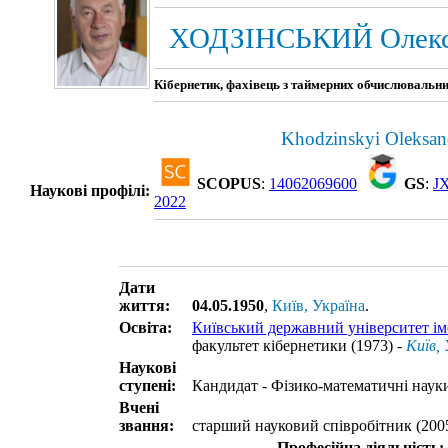
ХОДЗІНСЬКИЙ Олекс
Кібернетик, фахівець з таймерних обчислювальни
Khodzinskyi Oleksa
SCOPUS
:
14062069600
GS
:
J
Наукові профілі:
2022
Дати
життя:
04.05.1950
,
Київ, Україна
.
Освіта:
Київський державний університет ім
факультет кібернетики (1973) -
Київ, 
Наукові
ступені:
Кандидат - Фізико-математичні науки
Вчені
звання:
старший науковий співробітник (200
Професійна діяльність: