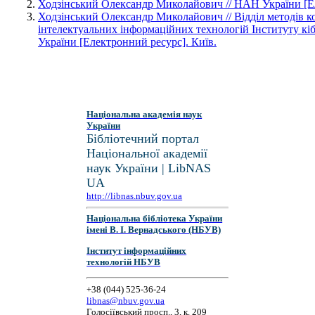
Ходзінський Олександр Миколайович // НАН України [Ел
Ходзінський Олександр Миколайович // Відділ методів ко
інтелектуальних інформаційних технологій Інституту к
України [Електронний ресурс]. Київ.
Національна академія наук
України
Бібліотечний портал
Національної академії
наук України | LibNAS
UA
http://libnas.nbuv.gov.ua
Національна бібліотека України
імені В. І. Вернадського (НБУВ)
Інститут інформаційних
технологій НБУВ
+38 (044) 525-36-24
libnas@nbuv.gov.ua
Голосіївський просп., 3, к. 209