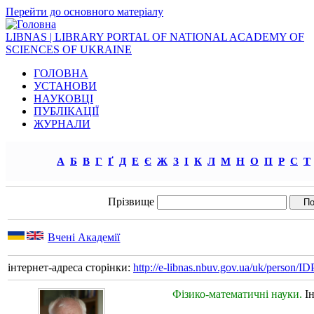
Перейти до основного матеріалу
LIBNAS | LIBRARY PORTAL OF NATIONAL ACADEMY OF
SCIENCES OF UKRAINE
ГОЛОВНА
УСТАНОВИ
НАУКОВЦІ
ПУБЛІКАЦІЇ
ЖУРНАЛИ
А
Б
В
Г
Ґ
Д
Е
Є
Ж
З
І
К
Л
М
Н
О
П
Р
С
Т
Прізвище
Вчені Академії
інтернет-адреса сторінки:
http://e-libnas.nbuv.gov.ua/uk/person/
Фізико-математичні науки.
І