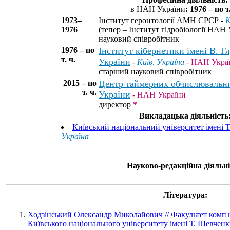
в НАН України
: 1976 – по т.
1973–
Інститут геронтології АМН СРСР -
К
1976
(тепер – Інститут гідробіології НАН 
науковий співробітник
1976 – по
Інститут кібернетики імені В. 
т. ч.
України
-
Київ, Україна
- НАН Укра
старший науковий співробітник
2015 – по
Центр таймерних обчислювальн
т. ч.
України
- НАН України
директор
*
Викладацька діяльність
Київський національний університет імені 
Україна
Науково-редакційна діяльні
Література:
Ходзінський Олександр Миколайович // Факультет комп'
Київського національного університету імені Т. Шевченк