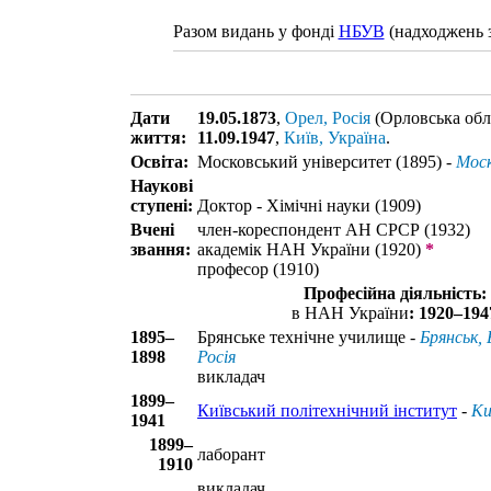
Разом видань у фонді
НБУВ
(надходжень з
Дати
19.05.1873
,
Орел, Росія
(Орловська обл
життя:
11.09.1947
,
Київ, Україна
.
Освіта:
Московський університет (1895) -
Моск
Наукові
ступені:
Доктор - Хімічні науки (1909)
Вчені
член-кореспондент АН СРСР (1932)
звання:
академік НАН України (1920)
*
професор (1910)
Професійна діяльність:
в НАН України
: 1920–194
1895–
Брянське технічне училище -
Брянськ, 
1898
Росія
викладач
1899–
Київський політехнічний інститут
-
Ки
1941
1899–
лаборант
1910
викладач