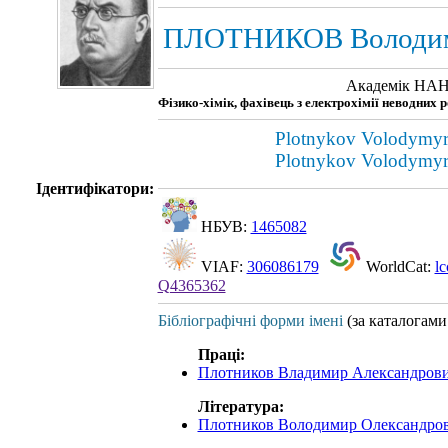
ПЛОТНИКОВ Володим
Академік НАН
Фізико-хімік, фахівець з електрохімії неводних
Plotnykov Volodymyr
Plotnykov Volodymyr
Ідентифікатори:
НБУВ:
1465082
VIAF:
306086179
WorldCat:
l
Q4365362
Бібліографічні форми імені
(за каталогам
Праці:
Плотников Владимир Александров
Література:
Плотников Володимир Олександро