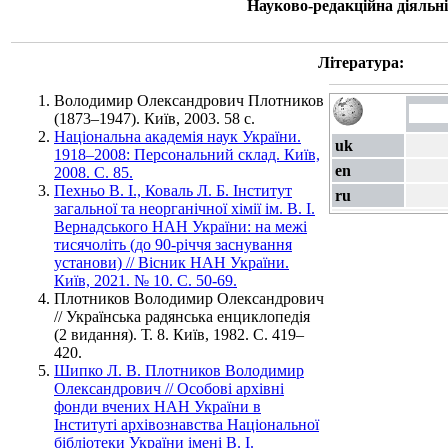
Науково-редакційна діяльні
Література:
Володимир Олександрович Плотников
(1873–1947). Київ, 2003. 58 с.
Національна академія наук України.
uk
1918–2008: Персональний склад. Київ,
en
2008. С. 85.
Пехньо В. І., Коваль Л. Б. Інститут
ru
загальної та неорганічної хімії ім. В. І.
Вернадського НАН України: на межі
тисячоліть (до 90-річчя заснування
установи) // Вісник НАН України.
Київ, 2021. № 10. С. 50-69.
Плотников Володимир Олександрович
// Українська радянська енциклопедія
(2 видання). Т. 8. Київ, 1982. С. 419–
420.
Шипко Л. В. Плотников Володимир
Олександрович // Особові архівні
фонди вчених НАН України в
Інституті архівознавства Національної
бібліотеки України імені В. І.