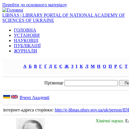
Перейти до основного матеріалу
LIBNAS | LIBRARY PORTAL OF NATIONAL ACADEMY OF
SCIENCES OF UKRAINE
ГОЛОВНА
УСТАНОВИ
НАУКОВЦІ
ПУБЛІКАЦІЇ
ЖУРНАЛИ
А
Б
В
Г
Ґ
Д
Е
Є
Ж
З
І
К
Л
М
Н
О
П
Р
С
Т
Прізвище
Вчені Академії
інтернет-адреса сторінки:
http://e-libnas.nbuv.gov.ua/uk/person/
Хімічні науки.
Е