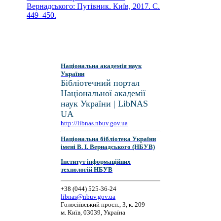
Вернадського: Путівник. Київ, 2017. С.
449–450.
Національна академія наук
України
Бібліотечний портал
Національної академії
наук України | LibNAS
UA
http://libnas.nbuv.gov.ua
Національна бібліотека України
імені В. І. Вернадського (НБУВ)
Інститут інформаційних
технологій НБУВ
+38 (044) 525-36-24
libnas@nbuv.gov.ua
Голосіївський просп., 3, к. 209
м. Київ, 03039, Україна