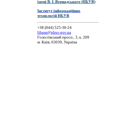
імені В. І. Вернадського (НБУВ)
Інститут інформаційних
технологій НБУВ
+38 (044) 525-36-24
libnas@nbuv.gov.ua
Голосіївський просп., 3, к. 209
м. Київ, 03039, Україна