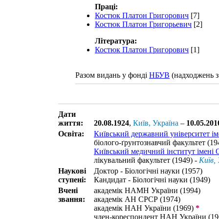
Праці:
Костюк Платон Григорович
[7]
Костюк Платон Григорьевич
[2]
Література:
Костюк Платон Григорович
[1]
Разом видань у фонді
НБУВ
(надходжень з
Дати
життя:
20.08.1924
,
Київ, Україна
–
10.05.201
Освіта:
Київський державний університет ім
біолого-ґрунтознавчий факультет (194
Київський медичний інститут імені 
лікувальний факультет (1949) -
Київ, 
Наукові
Доктор - Біологічні науки (1957)
ступені:
Кандидат - Біологічні науки (1949)
Вчені
академік НАМН України (1994)
звання:
академік АН СРСР (1974)
академік НАН України (1969)
*
член-кореспондент НАН України (19