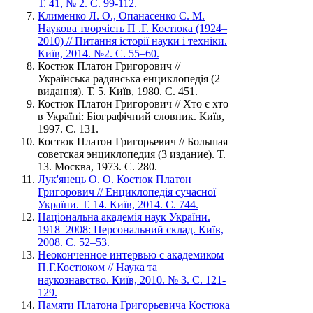
Т. 41, № 2. С. 99-112.
Клименко Л. О., Опанасенко С. М.
Наукова творчість П .Г. Костюка (1924–
2010) // Питання історії науки і техніки.
Київ, 2014. №2. С. 55–60.
Костюк Платон Григорович //
Українська радянська енциклопедія (2
видання). Т. 5. Київ, 1980. С. 451.
Костюк Платон Григорович // Хто є хто
в Україні: Біографічний словник. Київ,
1997. С. 131.
Костюк Платон Григорьевич // Большая
советская энциклопедия (3 издание). Т.
13. Москва, 1973. С. 280.
Лук'янець О. О. Костюк Платон
Григорович // Енциклопедія сучасної
України. Т. 14. Київ, 2014. С. 744.
Національна академія наук України.
1918–2008: Персональний склад. Київ,
2008. С. 52–53.
Неоконченное интервью с академиком
П.Г.Костюком // Наука та
наукознавство. Київ, 2010. № 3. С. 121-
129.
Памяти Платона Григорьевича Костюка