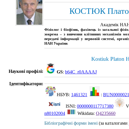
КОСТЮК Платон
Академік НАН
Фізіолог і біофізик, фахівець із загальної фізіо
зокрема – з вивчення клітинних механізмів моз
передачі інформації у нервовій системі, органі
НАН України
.
Kostiuk Platon 
Наукові профілі:
GS
:
b64C_r0AAAAJ
Ідентифікатори:
НБУВ:
1461321
:
BUN000002
ISNI:
0000000117717380
V
n80102004
Wikidata:
Q4235660
Бібліографічні форми імені
(за каталогами