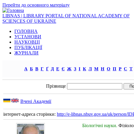
Перейти до основного матеріалу
LIBNAS | LIBRARY PORTAL OF NATIONAL ACADEMY OF
SCIENCES OF UKRAINE
ГОЛОВНА
УСТАНОВИ
НАУКОВЦІ
ПУБЛІКАЦІЇ
ЖУРНАЛИ
А
Б
В
Г
Ґ
Д
Е
Є
Ж
З
І
К
Л
М
Н
О
П
Р
С
Т
Прізвище
Вчені Академії
інтернет-адреса сторінки:
http://e-libnas.nbuv.gov.ua/uk/person/
Біологічні науки.
Фізіоло