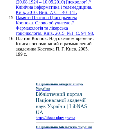
(20.08.1924 – 10.05.2010) [некролог] //
Клінічна інформатика і телемедицина.
Київ, 2010. Вип. 7. С. 140–141.
Памяти Платона Григорьевича
Костюка. Слово об учителе //
Фармакологія та лікарська
токсикологія. Київ, 2015. №1. С. 94–98.
Платон Костюк. Над океаном времени:
Книга воспоминаний и размышлений
академика Костюка П. Г. Киев, 2005.
199 с.
Національна академія наук
України
Бібліотечний портал
Національної академії
наук України | LibNAS
UA
http://libnas.nbuv.gov.ua
Національна бібліотека України