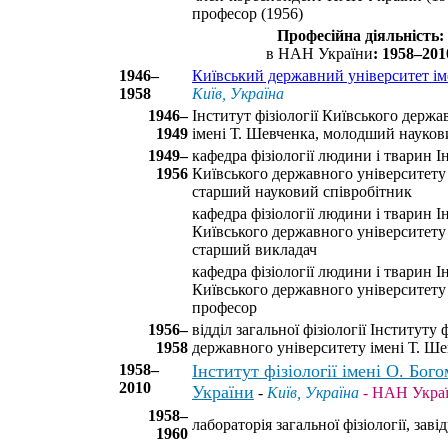
професор (1956)
Професійна діяльність:
в НАН України
: 1958–201
1946–
Київський державний університет ім
1958
Київ, Україна
1946–
Інститут фізіології Київського держа
1949
імені Т. Шевченка, молодший науков
1949–
кафедра фізіології людини і тварин Ін
1956
Київського державного університету 
старший науковий співробітник
кафедра фізіології людини і тварин Ін
Київського державного університету 
старший викладач
кафедра фізіології людини і тварин Ін
Київського державного університету 
професор
1956–
відділ загальної фізіології Інституту 
1958
державного університету імені Т. Ше
1958–
Інститут фізіології імені О. Бо
2010
України
-
Київ, Україна
- НАН Укра
1958–
лабораторія загальної фізіології, заві
1960