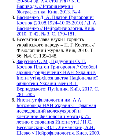
(50-60-і рр. ХХ століття) / К. С.
Варивода. // Історія науки і
біографістика. Київ, 2013. № 4.
Василенко Д. А. Платон Григорович
Костюк (20.08.1924–10.05.2010) / Д. А.
Василенко // Нейрофизиология. Київ,
2010. Т. 42, № З. С. 179–181.
Всесвітня слава науки і гордість
українського народу – П. Г. Костюк //
Фізіологічний журнал. Київ, 2010. Т.
56, №4. С. 139–148.
Закусило О. М., Піддубний О. П.
Костюк Платон Григорович // Особові
архівні фонди вчених НАН України в
Інституті архівознавства Національної
бібліотеки України імені В. І.
Вернадського: Путівник. Київ, 2017. С.
281–285.
Институт физиологии им. А.А.
Богомольца НАН Украины – флагман
исследований молекулярной и
клеточной физиологии мозга (к 75-
летию о снования Института) / Н.С.
Веселовский, Ю.П. Лиманский, А.Н.
Шевко // Нейрофизиология. Киев, 2009.