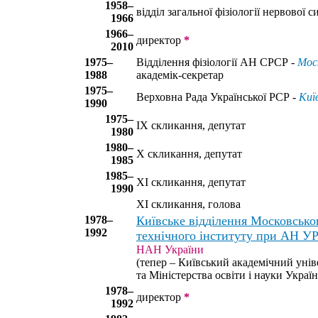
1958–
відділ загальної фізіології нервової с
1966
1966–
директор
*
2010
1975–
Відділення фізіології АН СРСР -
Моск
1988
академік-секретар
1975–
Верховна Рада Української РСР -
Киї
1990
1975–
IX скликання, депутат
1980
1980–
X скликання, депутат
1985
1985–
XI скликання, депутат
1990
XI скликання, голова
1978–
Київське відділення Московсько
1992
технічного інституту при АН У
НАН України
(тепер – Київський академічний уні
та Міністерства освіти і науки Украї
1978–
директор
*
1992