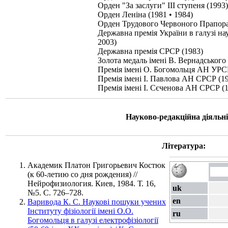
Орден "За заслуги" III ступеня (1993)
Орден Леніна (1981 • 1984)
Орден Трудового Червоного Прапора 
Державна премія України в галузі нау
2003)
Державна премія СРСР (1983)
Золота медаль імені В. Вернадськог
Премія імені О. Богомольця АН УРС
Премія імені І. Павлова АН СРСР (1
Премія імені І. Сєченова АН СРСР (
Науково-редакційна діяльні
Література:
Академик Платон Григорьевич Костюк
(к 60-летию со дня рождения) //
Нейрофизиология. Киев, 1984. Т. 16,
uk
№5. С. 726–728.
en
Варивода К. С. Наукові пошуки учених
Інституту фізіології імені О.О.
ru
Богомольця в галузі електрофізіології