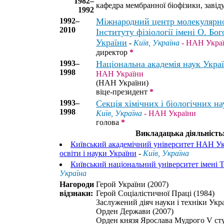
1982–
кафедра мембранної біофізики, завід
1992
1992–
Міжнародний центр молекулярної
2010
Інституту фізіології імені О. Б
України
-
Київ, Україна
- НАН Укра
директор
*
1993–
Національна академія наук Укра
1998
НАН України
(НАН України)
віце-президент
*
1993–
Секція хімічних і біологічних 
1998
Київ, Україна
- НАН України
голова
*
Викладацька діяльність
Київський академічний університет НАН Ук
освіти і науки України
-
Київ, Україна
Київський національний університет імені 
Україна
Нагороди
Герой України (2007)
відзнаки:
Герой Соціалістичної Праці (1984)
Заслужений діяч науки і техніки Укра
Орден Держави (2007)
Орден князя Ярослава Мудрого V cту