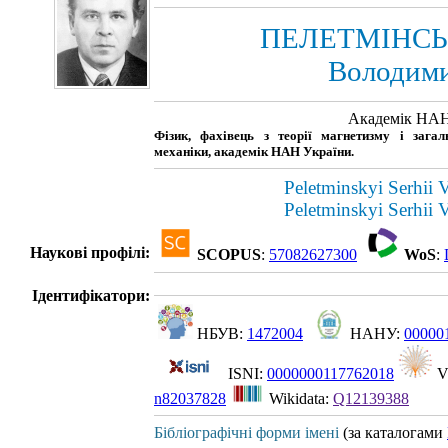
ПЕЛЕТМІНСЬК
Володим
Академік НАН
Фізик, фахівець з теорії магнетизму і загал
механіки, академік НАН України.
Peletminskyi Serhii
Peletminskyi Serhii
Наукові профілі:
SCOPUS
:
57082627300
WoS
:
Ідентифікатори:
НБУВ:
1472004
НАНУ:
00000
ISNI:
0000000117762018
V
n82037828
Wikidata:
Q12139388
Бібліографічні форми імені
(за каталогами