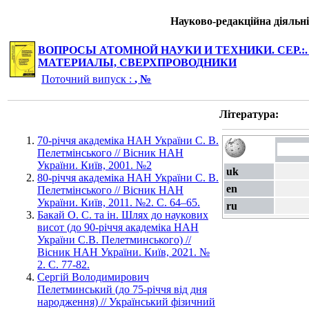
Науково-редакційна діяльні
ВОПРОСЫ АТОМНОЙ НАУКИ И ТЕХНИКИ. СЕР.:
МАТЕРИАЛЫ, СВЕРХПРОВОДНИКИ
Поточний випуск :
, №
Література:
70-річчя академіка НАН України С. В.
Пелетмінського // Вісник НАН
України. Київ, 2001. №2
uk
80-річчя академіка НАН України С. В.
en
Пелетмінського // Вісник НАН
України. Київ, 2011. №2. С. 64–65.
ru
Бакай О. С. та ін. Шлях до наукових
висот (до 90-річчя академіка НАН
України С.В. Пелетминського) //
Вісник НАН України. Київ, 2021. №
2. С. 77-82.
Сергій Володимирович
Пелетминський (до 75-річчя від дня
народження) // Український фізичний