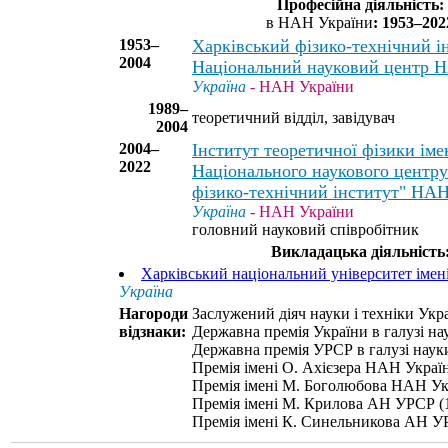
Професійна діяльність:
в НАН України
: 1953–202
1953–
Харківський фізико-технічний і
2004
Національний науковий центр 
Україна
- НАН України
1989–
теоретичний відділ, завідувач
2004
2004–
Інститут теоретичної фізики іме
2022
Національного наукового центру
фізико-технічний інститут" НА
Україна
- НАН України
головний науковий співробітник
Викладацька діяльність
Харківський національний університет імені
Україна
Нагороди
Заслужений діяч науки і техніки Укра
відзнаки:
Державна премія України в галузі нау
Державна премія УРСР в галузі науки
Премія імені О. Ахієзера НАН Україн
Премія імені М. Боголюбова НАН Ук
Премія імені М. Крилова АН УРСР (
Премія імені К. Синельникова АН У