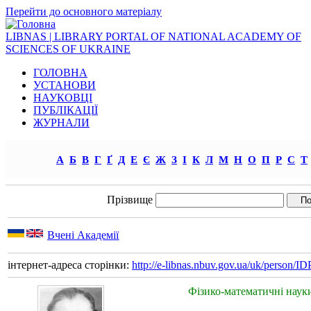
Перейти до основного матеріалу
LIBNAS | LIBRARY PORTAL OF NATIONAL ACADEMY OF
SCIENCES OF UKRAINE
ГОЛОВНА
УСТАНОВИ
НАУКОВЦІ
ПУБЛІКАЦІЇ
ЖУРНАЛИ
А
Б
В
Г
Ґ
Д
Е
Є
Ж
З
І
К
Л
М
Н
О
П
Р
С
Т
Прізвище
Вчені Академії
інтернет-адреса сторінки:
http://e-libnas.nbuv.gov.ua/uk/person/
Фізико-математичні наук