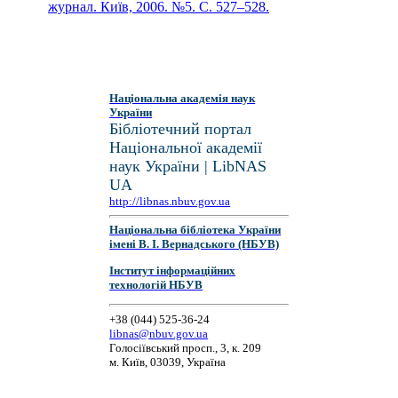
журнал. Київ, 2006. №5. С. 527–528.
Національна академія наук
України
Бібліотечний портал
Національної академії
наук України | LibNAS
UA
http://libnas.nbuv.gov.ua
Національна бібліотека України
імені В. І. Вернадського (НБУВ)
Інститут інформаційних
технологій НБУВ
+38 (044) 525-36-24
libnas@nbuv.gov.ua
Голосіївський просп., 3, к. 209
м. Київ, 03039, Україна