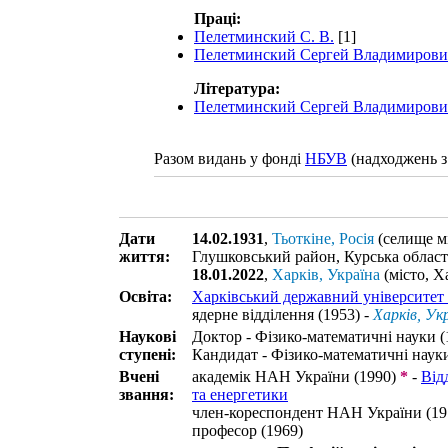
Праці:
Пелетминский С. В.
[1]
Пелетминский Сергей Владимирови
Література:
Пелетминский Сергей Владимирови
Разом видань у фонді
НБУВ
(надходжень з
Дати
14.02.1931
,
Тьоткіне, Росія
(селище мі
життя:
Глушковський район, Курська област
18.01.2022
,
Харків, Україна
(місто, Х
Освіта:
Харківський державний університет 
ядерне відділення (1953) -
Харків, Ук
Наукові
Доктор - Фізико-математичні науки (
ступені:
Кандидат - Фізико-математичні науки
Вчені
академік НАН України (1990)
*
-
Від
звання:
та енергетики
член-кореспондент НАН України (19
професор (1969)