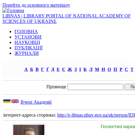
Перейти до основного матеріалу
LIBNAS | LIBRARY PORTAL OF NATIONAL ACADEMY OF
SCIENCES OF UKRAINE
ГОЛОВНА
УСТАНОВИ
НАУКОВЦІ
ПУБЛІКАЦІЇ
ЖУРНАЛИ
А
Б
В
Г
Ґ
Д
Е
Є
Ж
З
І
К
Л
М
Н
О
П
Р
С
Т
Прізвище
Вчені Академії
інтернет-адреса сторінки:
http://e-libnas.nbuv.gov.ua/uk/person/
Геологічні наук