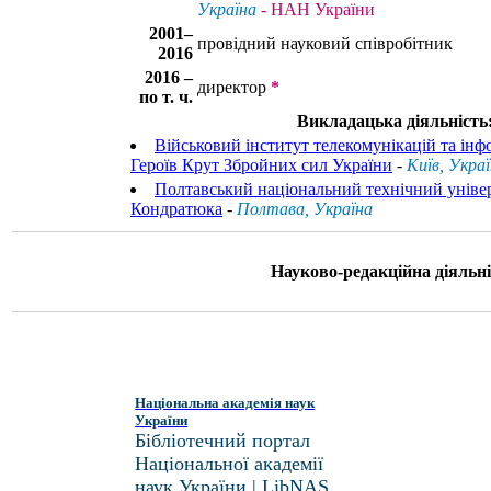
Україна
- НАН України
2001–
провідний науковий співробітник
2016
2016 –
директор
*
по т. ч.
Викладацька діяльність
Військовий інститут телекомунікацій та інфо
Героїв Крут Збройних сил України
-
Київ, Укра
Полтавський національний технічний універ
Кондратюка
-
Полтава, Україна
Науково-редакційна діяльні
Національна академія наук
України
Бібліотечний портал
Національної академії
наук України | LibNAS