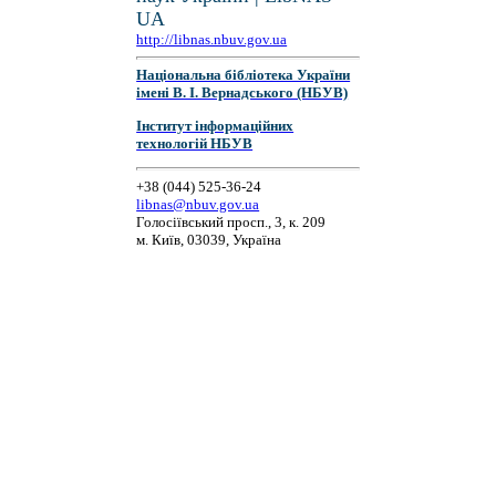
UA
http://libnas.nbuv.gov.ua
Національна бібліотека України
імені В. І. Вернадського (НБУВ)
Інститут інформаційних
технологій НБУВ
+38 (044) 525-36-24
libnas@nbuv.gov.ua
Голосіївський просп., 3, к. 209
м. Київ, 03039, Україна