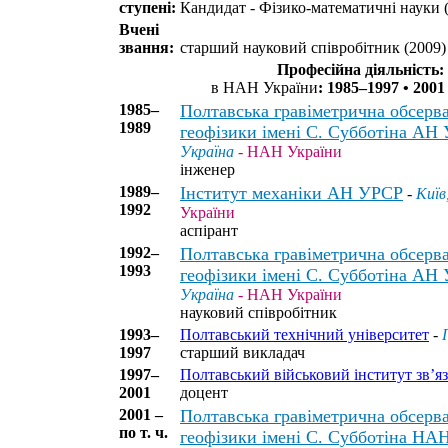
ступені:
Кандидат - Фізико-математичні науки 
Вчені
звання:
старший науковий співробітник (2009)
Професійна діяльність:
в НАН України
: 1985–1997 • 2001 
1985–
Полтавська гравіметрична обсерва
1989
геофізики імені С. Субботіна АН
Україна
- НАН України
інженер
1989–
Інститут механіки АН УРСР
-
Київ
1992
України
аспірант
1992–
Полтавська гравіметрична обсерва
1993
геофізики імені С. Субботіна АН 
Україна
- НАН України
науковий співробітник
1993–
Полтавський технічний університет
-
1997
старший викладач
1997–
Полтавський військовий інститут зв’я
2001
доцент
2001 –
Полтавська гравіметрична обсерва
по т. ч.
геофізики імені С. Субботіна НА