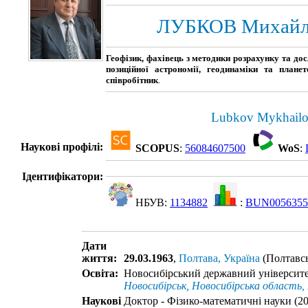
ЛУБКОВ Михайло
Геофізик, фахівець з методики розрахунку та д
позиційної астрономії, геодинаміки та плане
співробітник
.
Lubkov Mykhailo 
Наукові профілі:
SCOPUS
:
56084607500
WoS
:
Ідентифікатори:
НБУВ:
1134882
:
BUN0056355
Дати
життя:
29.03.1963
,
Полтава, Україна
(Полтавсь
Освіта:
Новосибірський державний університет
Новосибірськ, Новосибірська область, 
Наукові
Доктор - Фізико-математичні науки (2