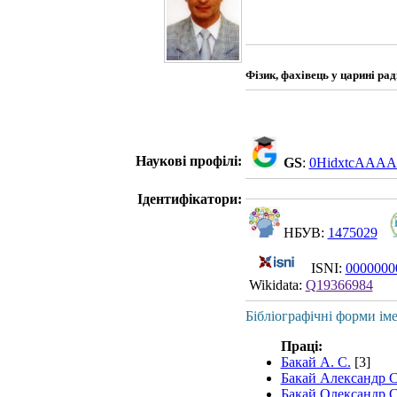
Фізик, фахівець у царині ра
Наукові профілі:
GS
:
0HidxtcAAAA
Ідентифікатори:
НБУВ:
1475029
ISNI:
0000000
Wikidata:
Q19366984
Бібліографічні форми іме
Праці:
Бакай А. С.
[3]
Бакай Александр 
Бакай Олександр 