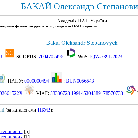
БАКАЙ Олександр Степанов
Академік НАН України
діаційної фізики твердого тіла, академік НАН України
.
Bakai Oleksandr Stepanovych
J
SCOPUS
:
7004702496
WoS
:
IQW-7391-2023
НАНУ:
0000000494
:
BUN0056543
02664522X
VIAF:
33336728
199145304389178570738
ні
(за каталогами
НБУВ
):
Степанович
[5]
Степанович
[1]