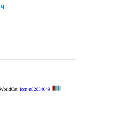
ич
WorldCat:
lccn-n82034649