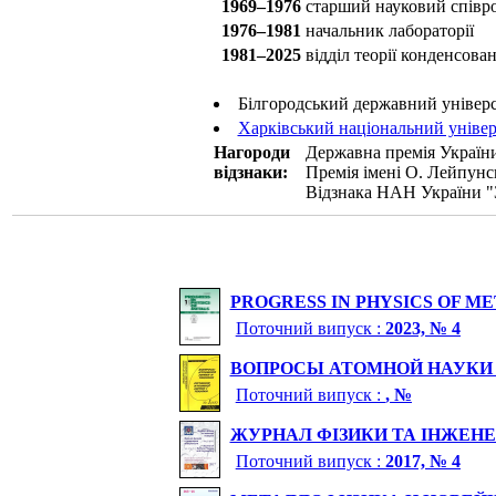
1969–1976
старший науковий співр
1976–1981
начальник лабораторії
1981–2025
відділ теорії конденсован
Білгородський державний універс
Харківський національний універс
Нагороди
Державна премія України 
відзнаки:
Премія імені О. Лейпунс
Відзнака НАН України "З
PROGRESS IN PHYSICS OF M
Поточний випуск :
2023, № 4
ВОПРОСЫ АТОМНОЙ НАУКИ И
Поточний випуск :
, №
ЖУРНАЛ ФІЗИКИ ТА ІНЖЕНЕ
Поточний випуск :
2017, № 4