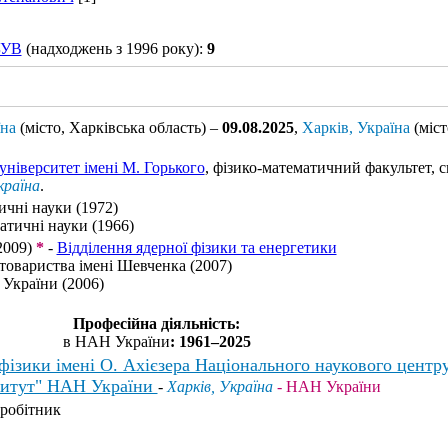
БУВ
(надходжень з 1996 року):
9
їна
(місто, Харківська область) –
09.08.2025
,
Харків, Україна
(міст
ніверситет імені М. Горького
, фізико-математичний факультет, с
країна
.
ичні науки (1972)
атичні науки (1966)
2009)
*
-
Відділення ядерної фізики та енергетики
товариства імені Шевченка (2007)
України (2006)
Професійна діяльність:
в НАН України
: 1961–2025
 фізики імені О. Ахієзера Національного наукового центр
ститут" НАН України
-
Харків, Україна
- НАН України
робітник