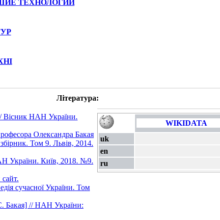
ШИЕ ТЕХНОЛОГИИ
ТУР
ХНІ
Література:
// Вісник НАН України.
WIKIDATA
професора Олександра Бакая
uk
збірник. Том 9. Львів, 2014.
en
АН України. Київ, 2018. №9.
ru
 сайт.
едія сучасної України. Том
. Бакая] // НАН України: