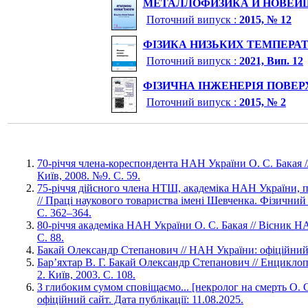
МЕТАЛЛОФИЗИКА И НОВЕЙ
Поточний випуск :
2015, № 12
ФІЗИКА НИЗЬКИХ ТЕМПЕРА
Поточний випуск :
2021, Вип. 12
ФІЗИЧНА ІНЖЕНЕРІЯ ПОВЕР
Поточний випуск :
2015, № 2
70-річчя члена-кореспондента НАН України О. С. Бакая 
Київ, 2008. №9. С. 59.
75-річчя дійсного члена НТШ, академіка НАН України, 
// Праці наукового товариства імені Шевченка. Фізичний 
С. 362–364.
80-річчя академіка НАН України О. С. Бакая // Вісник Н
С. 88.
Бакай Олександр Степанович // НАН України: офіційний
Бар’яхтар В. Г. Бакай Олександр Степанович // Енциклоп
2. Київ, 2003. С. 108.
З глибоким сумом сповіщаємо... [некролог на смерть О. С
офіційний сайт. Дата публікації: 11.08.2025.