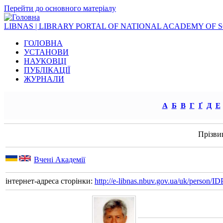
Перейти до основного матеріалу
LIBNAS | LIBRARY PORTAL OF NATIONAL ACADEMY OF 
ГОЛОВНА
УСТАНОВИ
НАУКОВЦІ
ПУБЛІКАЦІЇ
ЖУРНАЛИ
А
Б
В
Г
Ґ
Д
Е
Прізви
Вчені Академії
інтернет-адреса сторінки:
http://e-libnas.nbuv.gov.ua/uk/person/