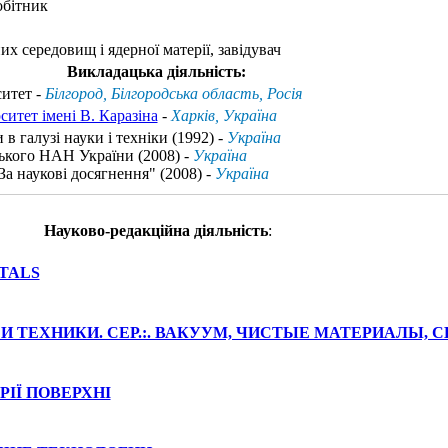
обітник
их середовищ і ядерної матерії, завідувач
Викладацька діяльність:
итет -
Білгород, Білгородська область, Росія
итет імені В. Каразіна
-
Харків, Україна
в галузі науки і техніки (1992) -
Україна
ького НАН України (2008) -
Україна
а наукові досягнення" (2008) -
Україна
Науково-редакційна діяльність
:
ETALS
 ТЕХНИКИ. СЕР.:. ВАКУУМ, ЧИСТЫЕ МАТЕРИАЛЫ, 
РІЇ ПОВЕРХНІ