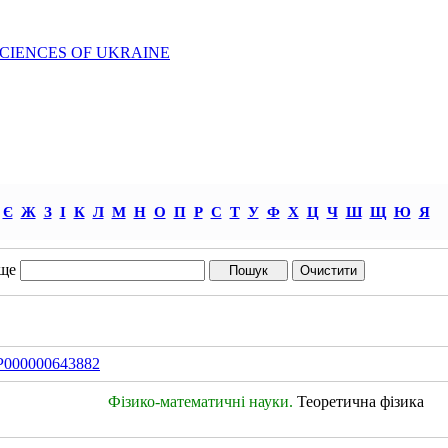
SCIENCES OF UKRAINE
Є
Ж
З
І
К
Л
М
Н
О
П
Р
С
Т
У
Ф
Х
Ц
Ч
Ш
Щ
Ю
Я
ще
IDP000000643882
Фізико-математичні науки.
Теоретична фізика