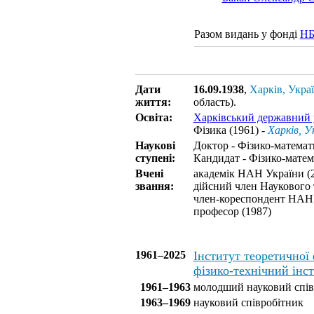
Разом видань у фонді
Н
Дати
16.09.1938
,
Харків, Укра
життя:
область).
Освіта:
Харківський державний у
Фізика (1961) -
Харків, У
Наукові
Доктор - Фізико-математ
ступені:
Кандидат - Фізико-матем
Вчені
академік НАН України (
звання:
дійсний член Наукового 
член-кореспондент НАН 
професор (1987)
1961–2025
Інститут теоретичної
фізико-технічний ін
1961–1963
молодший науковий спів
1963–1969
науковий співробітник