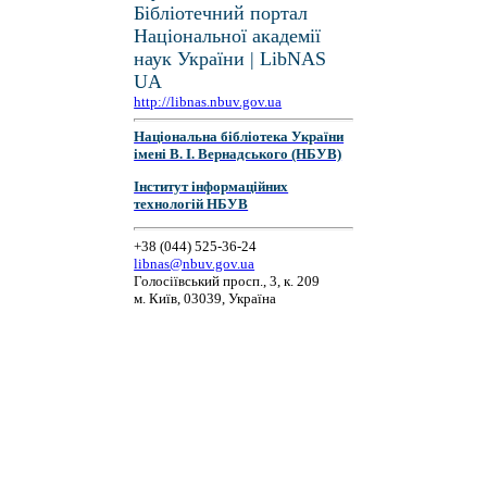
Бібліотечний портал
Національної академії
наук України | LibNAS
UA
http://libnas.nbuv.gov.ua
Національна бібліотека України
імені В. І. Вернадського (НБУВ)
Інститут інформаційних
технологій НБУВ
+38 (044) 525-36-24
libnas@nbuv.gov.ua
Голосіївський просп., 3, к. 209
м. Київ, 03039, Україна