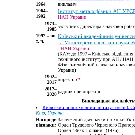
1964
викладач
1964–
Інститут металофізики АН УРС
1992
НАН України
1973–
заступник директора з наукової робо
1985
1992 – по
Київський академічний універс
т. ч.
та Міністерства освіти і науки У
- НАН України
(КАУ; до 1997 – Київське відділення
технічного інституту при АН / НАН 
Фізико-технічний навчально-науков
України)
1992–
директор
*
2017
2017–
радник при дирекції
2020
Викладацька діяльність
Київський політехнічний інститут імені І. 
Київ, Україна
Нагороди
Заслужений діяч науки і техніки Укра
відзнаки:
Орден Трудового Червоного Прапора
Орден "Знак Пошани" (1976)