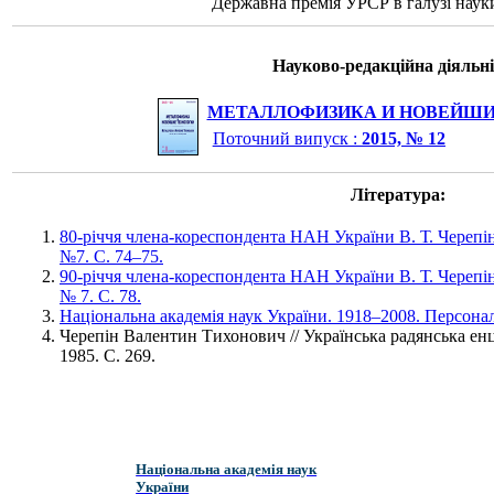
Державна премія УРСР в галузі науки
Науково-редакційна діяльні
МЕТАЛЛОФИЗИКА И НОВЕЙШИ
Поточний випуск :
2015, № 12
Література:
80-річчя члена-кореспондента НАН України В. Т. Черепін
№7. С. 74–75.
90-річчя члена-кореспондента НАН України В. Т. Черепін
№ 7. С. 78.
Національна академія наук України. 1918–2008. Персональ
Черепін Валентин Тихонович // Українська радянська енци
1985. С. 269.
Національна академія наук
України