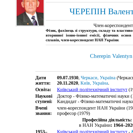
ЧЕРЕПІН Валент
Член-кореспонден
Фізик, фахівець зі структури, складу та властиво
вторинної іонно-іонної емісії, фізичних основ
сплавів, член-кореспондент НАН України
.
Cherepin Valenty
Дати
09.07.1930
,
Черкаси, Україна
(Черкась
життя:
20.11.2020
,
Київ, Україна
.
Освіта:
Київський політехнічний інститут
(1
Наукові
Доктор - Фізико-математичні науки (
ступені:
Кандидат - Фізико-математичні науки
Вчені
член-кореспондент НАН України (19
звання:
професор (1979)
Професійна діяльність:
в НАН України
: 1964–202
1953–
Київський політехнічний інститут
-