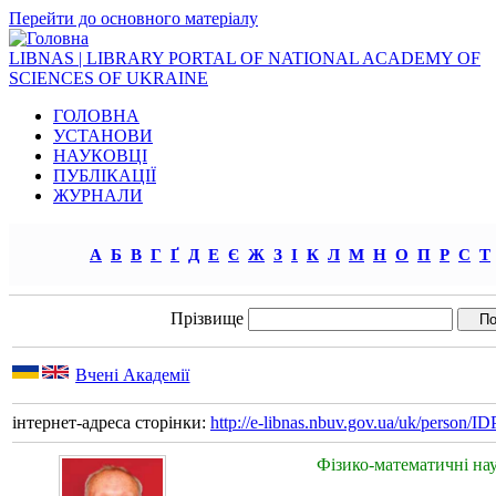
Перейти до основного матеріалу
LIBNAS | LIBRARY PORTAL OF NATIONAL ACADEMY OF
SCIENCES OF UKRAINE
ГОЛОВНА
УСТАНОВИ
НАУКОВЦІ
ПУБЛІКАЦІЇ
ЖУРНАЛИ
А
Б
В
Г
Ґ
Д
Е
Є
Ж
З
І
К
Л
М
Н
О
П
Р
С
Т
Прізвище
Вчені Академії
інтернет-адреса сторінки:
http://e-libnas.nbuv.gov.ua/uk/person/
Фізико-математичні на