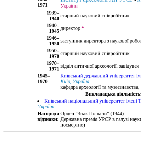
1971
України
1939–
старший науковий співробітник
1940
1940–
директор
*
1945
1946–
заступник директора з наукової робо
1950
1950–
старший науковий співробітник
1970
1970–
відділ античної археології, завідувач
1971
1945–
Київський державний університет ім
1970
Київ, Україна
кафедра археології та музеєзнавства, 
Викладацька діяльність
Київський національний університет імені 
Україна
Нагороди
Орден "Знак Пошани" (1944)
відзнаки:
Державна премія УРСР в галузі науки
посмертно)