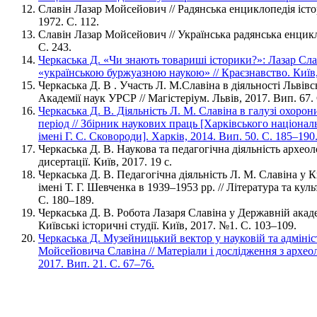
Славін Лазар Мойсейович // Радянська енциклопедія історі
1972. С. 112.
Славін Лазар Мойсейович // Українська радянська енцикло
С. 243.
Черкаська Д. «Чи знають товариші історики?»: Лазар Слав
«українською буржуазною наукою» // Краєзнавство. Київ,
Черкаська Д. В . Участь Л. М.Славіна в діяльності Львівсь
Академії наук УРСР // Магістеріум. Львів, 2017. Вип. 67.
Черкаська Д. В. Діяльність Л. М. Славіна в галузі охоро
період // Збірник наукових праць [Харківського націонал
імені Г. С. Сковороди]. Харків, 2014. Вип. 50. С. 185–190
Черкаська Д. В. Наукова та педагогічна діяльність архео
дисертації. Київ, 2017. 19 с.
Черкаська Д. В. Педагогічна діяльність Л. М. Славіна у
імені Т. Г. Шевченка в 1939–1953 рр. // Література та кул
С. 180–189.
Черкаська Д. В. Робота Лазаря Славіна у Державній академі
Київські історичні студії. Київ, 2017. №1. С. 103–109.
Черкаська Д. Музейницький вектор у науковій та адмініс
Мойсейовича Славіна // Матеріали і дослідження з археол
2017. Вип. 21. С. 67–76.