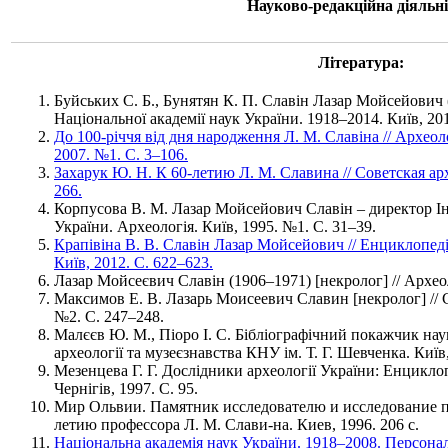
Науково-редакційна діяльні
Література:
Буйських С. Б., Бунятян К. П. Славін Лазар Мойсейович (
Національної академії наук України. 1918–2014. Київ, 201
До 100-річчя від дня народження Л. М. Славіна // Археол
2007. №1. С. 3–106.
Захарук Ю. Н. К 60-летию Л. М. Славина // Советская ар
266.
Корпусова В. М. Лазар Мойсейович Славін – директор Ін
України. Археологія. Київ, 1995. №1. С. 31–39.
Крапівіна В. В. Славін Лазар Мойсейович // Енциклопедія 
Київ, 2012. С. 622–623.
Лазар Мойсеєвич Славін (1906–1971) [некролог] // Археол
Максимов Е. В. Лазарь Моисеевич Славин [некролог] // 
№2. С. 247–248.
Малєєв Ю. М., Піоро І. С. Бібліографічний покажчик нау
археології та музеєзнавства КНУ ім. Т. Г. Шевченка. Київ,
Мезенцева Г. Г. Дослідники археології України: Енцикл
Чернігів, 1997. С. 95.
Мир Ольвии. Памятник исследователю и исследование п
летию профессора Л. М. Слави-на. Киев, 1996. 206 с.
Національна академія наук України. 1918–2008. Персонал