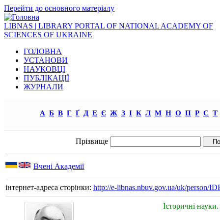
Перейти до основного матеріалу
LIBNAS | LIBRARY PORTAL OF NATIONAL ACADEMY OF
SCIENCES OF UKRAINE
ГОЛОВНА
УСТАНОВИ
НАУКОВЦІ
ПУБЛІКАЦІЇ
ЖУРНАЛИ
А
Б
В
Г
Ґ
Д
Е
Є
Ж
З
І
К
Л
М
Н
О
П
Р
С
Т
Прізвище
Вчені Академії
інтернет-адреса сторінки:
http://e-libnas.nbuv.gov.ua/uk/person/
Історичні науки