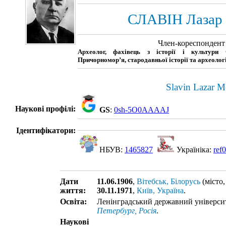
СЛАВІН Лазар
Член-кореспонден
Археолог, фахівець з історії і культури 
Причорномор’я, стародавньої історії та археоло
Slavin Lazar M
Наукові профілі:
GS
:
0sh-5O0AAAAJ
Ідентифікатори:
НБУВ:
1465827
Україніка:
ref
Дати
11.06.1906
,
Вітебськ, Білорусь
(місто,
життя:
30.11.1971
,
Київ, Україна
.
Освіта:
Ленінградський державний університ
Петербург, Росія
.
Наукові