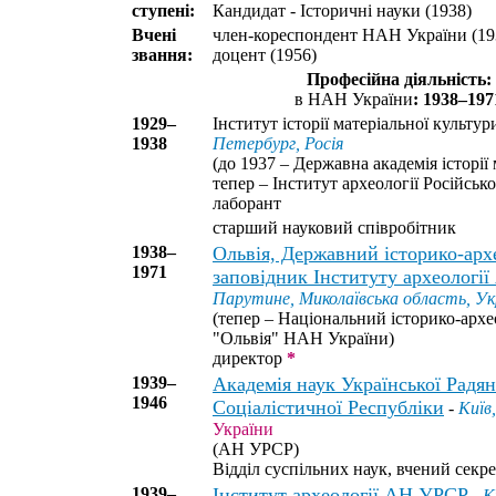
ступені:
Кандидат - Історичні науки (1938)
Вчені
член-кореспондент НАН України (19
звання:
доцент (1956)
Професійна діяльність:
в НАН України
: 1938–197
1929–
Інститут історії матеріальної культ
1938
Петербург, Росія
(до 1937 – Державна академія історії 
тепер – Інститут археології Російськ
лаборант
старший науковий співробітник
1938–
Ольвія, Державний історико-арх
1971
заповідник Інституту археологі
Парутине, Миколаївська область, Ук
(тепер – Національний історико-арх
"Ольвія" НАН України)
директор
*
1939–
Академія наук Української Радян
1946
Соціалістичної Республіки
-
Київ
України
(АН УРСР)
Відділ суспільних наук, вчений секр
1939–
Інститут археології АН УРСР
-
К