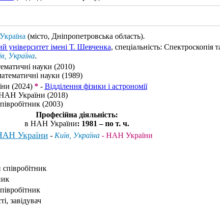
 Україна
(місто, Дніпропетровська область)
.
й університет імені Т. Шевченка
, спеціальність: Спектроскопія т
в, Україна
.
ематичні науки (2010)
атематичні науки (1989)
ни (2024)
*
-
Відділення фізики і астрономії
НАН України (2018)
півробітник (2003)
Професійна діяльність:
в НАН України
: 1981 – по т. ч.
 НАН України
-
Київ, Україна
- НАН України
 співробітник
ник
півробітник
ті, завідувач