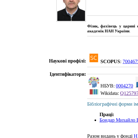
Фізик, фахівець у царині 
академік НАН України
.
Наукові профілі:
SCOPUS
:
700467
Ідентифікатори:
НБУВ:
0004270
Wikidata:
Q12579
Бібліографічні форми ім
Праці:
Бондар Михайло В
Разом видань у фонді
Н