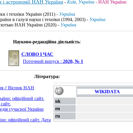
и і астрономії НАН України
-
Київ, Україна
- НАН України
ки і техніки України (2011) -
Україна
аїни в галузі науки і техніки (1994, 2003) -
Україна
ихотько НАН України (2020) -
Україна
Науково-редакційна діяльність
:
СЛОВО І ЧАС
Поточний випуск :
2020, № 1
Література:
ря // Вісник НАН
WIKIDATA
аїни: офіційний сайт.
uk
сайт.
en
дія сучасної України
ru
ни: офіційний сайт. Дата