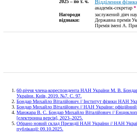
2025 – по т. ч.
Відділення фізик
академік-секретар
*
Нагороди
заслужений діяч нау
відзнаки:
Державна премія Укр
Премія імені А. Пр
60-річчя члена-кореспондента НАН України М. В. Бонда
України. Київ, 2019. №7. С. 97.
Бондар Михайло Віталійович // Інститут фізики НАН Укр
Бондар Михайло Віталійович // НАН України: офіційний 
Манжара В. С. Бондар Михайло Віталійович // Енциклопе
[електронна версія], 2023–2025.
Обрано новий склад Президії НАН України // НАН Украї
публікації: 09.10.2025.