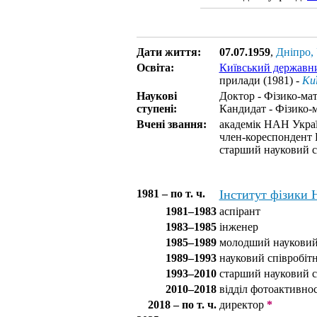
Дати життя:
07.07.1959
,
Дніпро,
Освіта:
Київський державни
прилади (1981) -
Киї
Наукові
Доктор - Фізико-мат
ступені:
Кандидат - Фізико-м
Вчені звання:
академік НАН Украї
член-кореспондент 
старший науковий с
1981 – по т. ч.
Інститут фізики
1981–1983
аспірант
1983–1985
інженер
1985–1989
молодший науковий
1989–1993
науковий співробіт
1993–2010
старший науковий с
2010–2018
відділ фотоактивнос
2018 – по т. ч.
директор
*