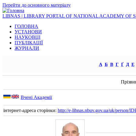
Перейти до основного матеріалу
LIBNAS | LIBRARY PORTAL OF NATIONAL ACADEMY OF 
ГОЛОВНА
УСТАНОВИ
НАУКОВЦІ
ПУБЛІКАЦІЇ
ЖУРНАЛИ
А
Б
В
Г
Ґ
Д
Е
Прізви
Вчені Академії
інтернет-адреса сторінки:
http://e-libnas.nbuv.gov.ua/uk/person/