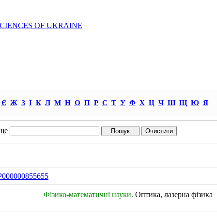
SCIENCES OF UKRAINE
Є
Ж
З
І
К
Л
М
Н
О
П
Р
С
Т
У
Ф
Х
Ц
Ч
Ш
Щ
Ю
Я
ще
IDP000000855655
Фізико-математичні науки.
Оптика, лазерна фізика