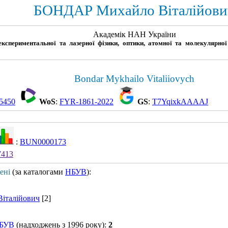
БОНДАР Михайло Віталійови
Академік НАН України
експериментальної та лазерної фізики, оптики, атомної та молекулярної 
Bondar Mykhailo Vitaliiovych
5450
WoS
:
FYR-1861-2022
GS
:
T7YqixkAAAAJ
:
BUN0000173
7413
ені
(за каталогами
НБУВ
):
італійович
[2]
БУВ
(надходжень з 1996 року):
2