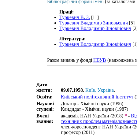
Бібліографічні форми імені
(за каталогами
Праці:
Туркевич В. З.
[11]
Туркевич Владимир Зиновьевич
[5]
Туркевич Володимир Зіновійович
[2
Література:
Туркевич Володимир Зіновійович
[1
Разом видань у фонді
НБУВ
(надходжень з
Дати
життя:
09.07.1958
,
Київ, Україна
.
Освіта:
Київський політехнічний інститут
(
Наукові
Доктор - Хімічні науки (1996)
ступені:
Кандидат - Хімічні науки (1987)
Вчені
академік НАН України (2018)
*
-
Ві
звання:
технічних проблем матеріалознавст
член-кореспондент НАН України (2
професор (2011)