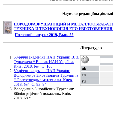
Науково-редакційна діяльні
ПОРОДОРАЗРУШАЮЩИЙ И МЕТАЛЛООБРАБАТ
ТЕХНИКА И ТЕХНОЛОГИЯ ЕГО ИЗГОТОВЛЕНИЯ
Поточний випуск :
2019, Вып. 22
Література:
60-річчя академіка НАН України В. З.
Туркевича // Вісник НАН України.
Київ, 2018. №7. С. 108.
uk
60-річчя академіка НАН України
en
Володимира Зіновійовича Туркевича
// Сверхтвердые материалы. Киев,
ru
2018. №4. С. 93–94.
Володимир Зіновійович Туркевич:
Бібліографічний покажчик. Київ,
2018. 68 с.