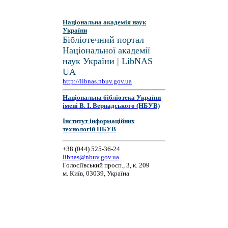
Національна академія наук
України
Бібліотечний портал
Національної академії
наук України | LibNAS
UA
http://libnas.nbuv.gov.ua
Національна бібліотека України
імені В. І. Вернадського (НБУВ)
Інститут інформаційних
технологій НБУВ
+38 (044) 525-36-24
libnas@nbuv.gov.ua
Голосіївський просп., 3, к. 209
м. Київ, 03039, Україна