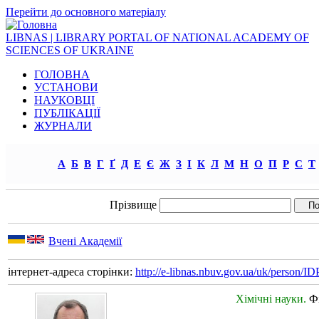
Перейти до основного матеріалу
LIBNAS | LIBRARY PORTAL OF NATIONAL ACADEMY OF
SCIENCES OF UKRAINE
ГОЛОВНА
УСТАНОВИ
НАУКОВЦІ
ПУБЛІКАЦІЇ
ЖУРНАЛИ
А
Б
В
Г
Ґ
Д
Е
Є
Ж
З
І
К
Л
М
Н
О
П
Р
С
Т
Прізвище
Вчені Академії
інтернет-адреса сторінки:
http://e-libnas.nbuv.gov.ua/uk/person/
Хімічні науки.
Ф