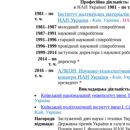
Професійна діяльність:
в НАН України
: 1981 – по т.
1981 – по
Інститут надтвердих матеріалів 
т. ч.
НАН України
-
Київ, Україна
- НА
1981–1987
молодший науковий співробітник
1987–1991
науковий співробітник
1991–1996
старший науковий співробітник
1996–1999
провідний науковий співробітник
1999–2014
заступник директора з наукової роб
2014 – по
директор
*
т. ч.
2016 – по
АЛКОН, Науково-технологічни
т. ч.
концерн НАН України
-
Київ, Ук
президент
*
Викладацька діяльність
Київський національний університет імені 
Україна
Київський політехнічний інститут імені І. 
Київ, Україна
Нагороди
Заслужений діяч науки і техніки Укр
відзнаки:
Державна премія України в галузі на
Премія імені І. Францевича НАН Ук