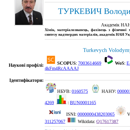
ТУРКЕВИЧ Володим
Академік НАН
Хімік, матеріалознавець, фахівець з фізичної 
синтезу надтвердих матеріалів, академік НАН Ук
Turkevych Volodymy
SCOPUS
:
7003614669
WoS
:
E
Наукові профілі:
4kFm4RcAAAAJ
Ідентифікатори:
НБУВ:
0160575
НАНУ:
00000
4269
:
BUN0001165
ISNI:
0000000438203065
V
311257067
Wikidata:
Q17617387