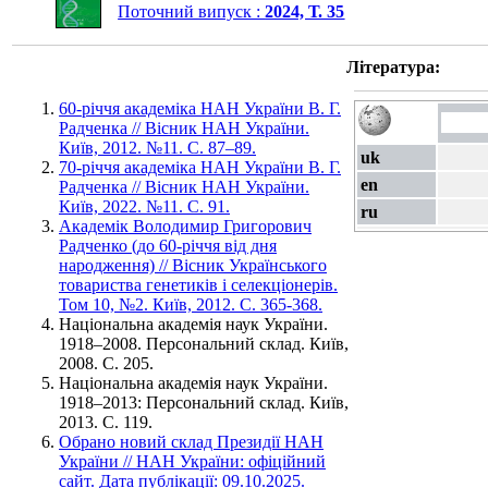
Поточний випуск :
2024, Т. 35
Література:
60-річчя академіка НАН України В. Г.
Радченка // Вісник НАН України.
Київ, 2012. №11. С. 87–89.
uk
70-річчя академіка НАН України В. Г.
en
Радченка // Вісник НАН України.
Київ, 2022. №11. С. 91.
ru
Академік Володимир Григорович
Радченко (до 60-річчя від дня
народження) // Вісник Українського
товариства генетиків і селекціонерів.
Том 10, №2. Київ, 2012. С. 365-368.
Національна академія наук України.
1918–2008. Персональний склад. Київ,
2008. С. 205.
Національна академія наук України.
1918–2013: Персональний склад. Київ,
2013. С. 119.
Обрано новий склад Президії НАН
України // НАН України: офіційний
сайт. Дата публікації: 09.10.2025.