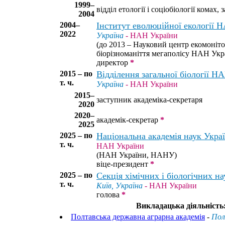
1999–
відділ етології і соціобіології комах, 
2004
2004–
Інститут еволюційної екології 
2022
Україна
- НАН України
(до 2013 – Науковий центр екомоніто
біорізноманіття мегаполісу НАН Укр
директор
*
2015 – по
Відділення загальної біології Н
т. ч.
Україна
- НАН України
2015–
заступник академіка-секретаря
2020
2020–
академік-секретар
*
2025
2025 – по
Національна академія наук Укра
т. ч.
НАН України
(НАН України, НАНУ)
віце-президент
*
2025 – по
Секція хімічних і біологічних 
т. ч.
Київ, Україна
- НАН України
голова
*
Викладацька діяльність
Полтавська державна аграрна академія
-
Пол