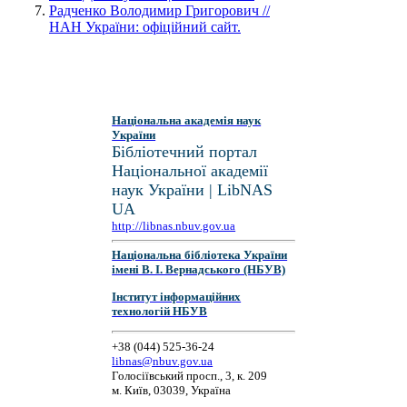
Радченко Володимир Григорович //
НАН України: офіційний сайт.
Національна академія наук
України
Бібліотечний портал
Національної академії
наук України | LibNAS
UA
http://libnas.nbuv.gov.ua
Національна бібліотека України
імені В. І. Вернадського (НБУВ)
Інститут інформаційних
технологій НБУВ
+38 (044) 525-36-24
libnas@nbuv.gov.ua
Голосіївський просп., 3, к. 209
м. Київ, 03039, Україна