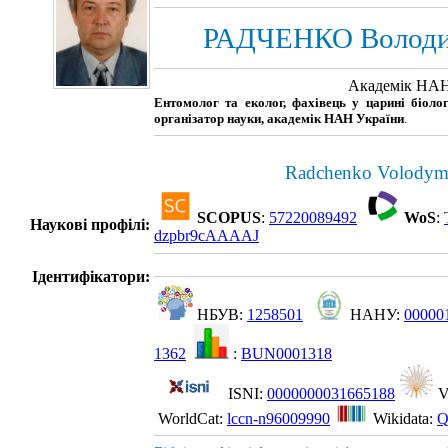
РАДЧЕНКО Володи
Академік НАН
Ентомолог та еколог, фахівець у царині біолог
організатор науки, академік НАН України
.
Radchenko Volodym
SCOPUS
:
57220089492
WoS
:
Наукові профілі:
dzpbr9cAAAAJ
Ідентифікатори:
НБУВ:
1258501
НАНУ:
00000
1362
:
BUN0001318
ISNI:
0000000031665188
V
WorldCat:
lccn-n96009990
Wikidata:
Q