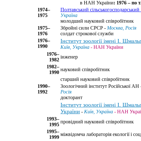
в НАН України
: 1976 – по т.
1974–
Полтавський сільськогосподарський 
1975
Україна
молодший науковий співробітник
1975–
Збройні сили СРСР -
Москва, Росія
1976
солдат строкової служби
1976–
Інститут зоології імені І. Шмал
1990
Київ, Україна
- НАН України
1976–
інженер
1982
1982–
науковий співробітник
1990
старший науковий співробітник
1990–
Зоологічний інститут Російської АН 
1992
Росія
докторант
Інститут зоології імені І. Шмал
України
-
Київ, Україна
- НАН Укра
1993–
провідний науковий співробітник
1995
1995–
міжвідомча лабораторія екології і соці
1999