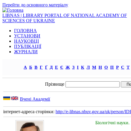
Перейти до основного матеріалу
LIBNAS | LIBRARY PORTAL OF NATIONAL ACADEMY OF
SCIENCES OF UKRAINE
ГОЛОВНА
УСТАНОВИ
НАУКОВЦІ
ПУБЛІКАЦІЇ
ЖУРНАЛИ
А
Б
В
Г
Ґ
Д
Е
Є
Ж
З
І
К
Л
М
Н
О
П
Р
С
Т
Прізвище
Вчені Академії
інтернет-адреса сторінки:
http://e-libnas.nbuv.gov.ua/uk/person/
Біологічні науки.