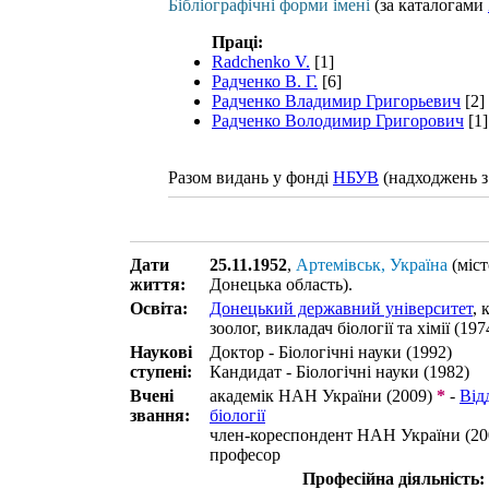
Бібліографічні форми імені
(за каталогами
Праці:
Radchenko V.
[1]
Радченко В. Г.
[6]
Радченко Владимир Григорьевич
[2]
Радченко Володимир Григорович
[1]
Разом видань у фонді
НБУВ
(надходжень з
Дати
25.11.1952
,
Артемівськ, Україна
(міст
життя:
Донецька область)
.
Освіта:
Донецький державний університет
, 
зоолог, викладач біології та хімії (1974
Наукові
Доктор - Біологічні науки (1992)
ступені:
Кандидат - Біологічні науки (1982)
Вчені
академік НАН України (2009)
*
-
Від
звання:
біології
член-кореспондент НАН України (20
професор
Професійна діяльність: