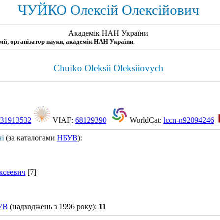
ЧУЙКО Олексій Олексійович
Академік НАН України
імії, організатор науки, академік НАН України
.
Chuiko Oleksii Oleksiiovych
31913532
VIAF:
68129390
WorldCat:
lccn-n92094246
ні
(за каталогами
НБУВ
):
ксеевич
[7]
УВ
(надходжень з 1996 року):
11