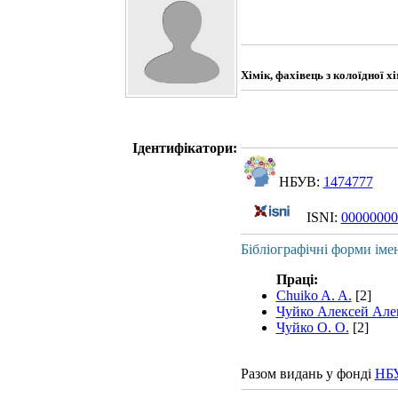
Хімік, фахівець з колоїдної х
Ідентифікатори:
НБУВ:
1474777
ISNI:
00000000
Бібліографічні форми іме
Праці:
Chuiko A. A.
[2]
Чуйко Алексей Але
Чуйко О. О.
[2]
Разом видань у фонді
НБ