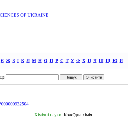
SCIENCES OF UKRAINE
Є
Ж
З
І
К
Л
М
Н
О
П
Р
С
Т
У
Ф
Х
Ц
Ч
Ш
Щ
Ю
Я
ще
IDP000000932504
Хімічні науки.
Колоїдна хімія