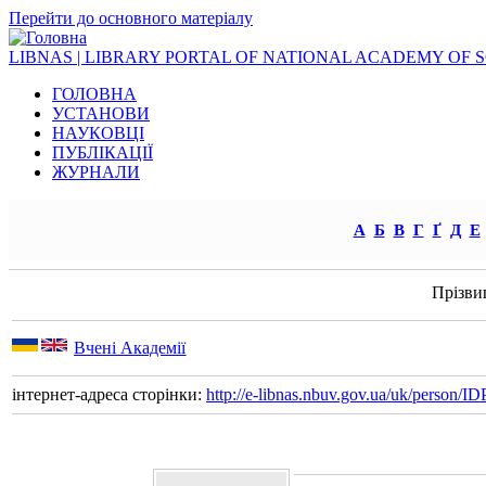
Перейти до основного матеріалу
LIBNAS | LIBRARY PORTAL OF NATIONAL ACADEMY OF 
ГОЛОВНА
УСТАНОВИ
НАУКОВЦІ
ПУБЛІКАЦІЇ
ЖУРНАЛИ
А
Б
В
Г
Ґ
Д
Е
Прізви
Вчені Академії
інтернет-адреса сторінки:
http://e-libnas.nbuv.gov.ua/uk/person/