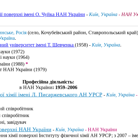
мії поверхні імені О. Чуйка НАН України
-
Київ, Україна
- НАН Ук
нське, Росія
(село, Кочубеївський район, Ставропольський край)
Україна
.
ний університет імені Т. Шевченка
(1958) -
Київ, Україна
.
науки (1972)
і науки (1964)
аїни (1988)
*
т НАН України (1979)
Професійна діяльність:
в НАН України
: 1959–2006
ої хімії імені Л. Писаржевського АН УРСР
-
Київ, Україна
-
й співробітник
 співробітник
ні, завідувач
поверхні НАН України
-
Київ, Україна
- НАН України
ння хімії поверхні Інституту фізичної хімії АН УРСР; з 2007 – ім