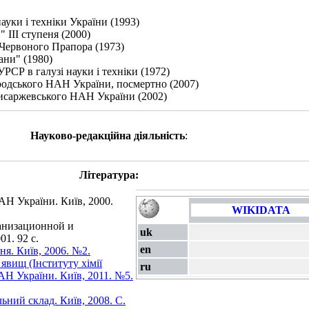
ауки і техніки України (1993)
 III ступеня (2000)
Червоного Прапора (1973)
ни" (1980)
РСР в галузі науки і техніки (1972)
родського НАН України, посмертно (2007)
Писаржевського НАН України (2002)
Науково-редакційна діяльність
:
Література:
АН України. Київ, 2000.
WIKIDATA
ганизационной и
uk
1. 92 с.
en
ня. Київ, 2006. №2.
явищ (Інституту хімії
ru
АН України. Київ, 2011. №5.
ьний склад. Київ, 2008. С.