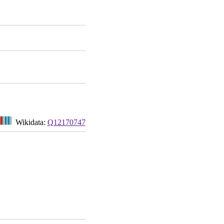
Wikidata:
Q12170747