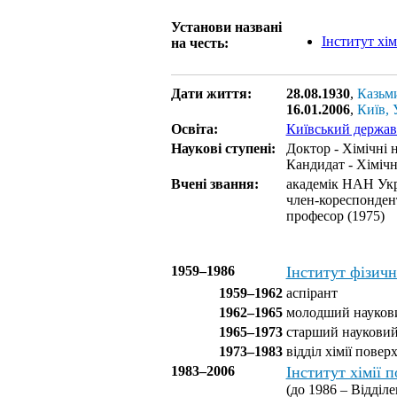
Установи названі
Інститут хі
на честь:
Дати життя:
28.08.1930
,
Казьми
16.01.2006
,
Київ, 
Освіта:
Київський держав
Наукові ступені:
Доктор - Хімічні 
Кандидат - Хімічн
Вчені звання:
академік НАН Укр
член-кореспонден
професор (1975)
1959–1986
Інститут фізичн
1959–1962
аспірант
1962–1965
молодший наукови
1965–1973
старший науковий
1973–1983
відділ хімії поверх
1983–2006
Інститут хімії 
(до 1986 – Відділе