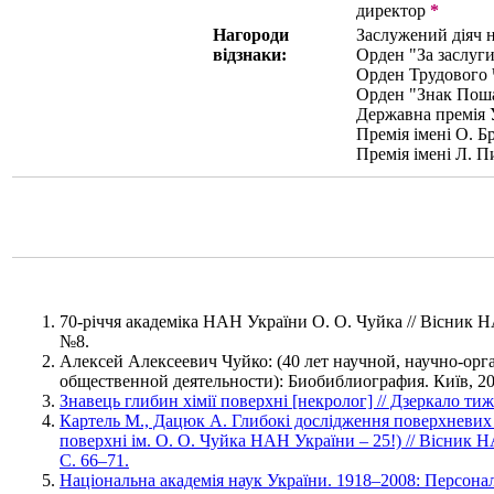
директор
*
Нагороди
Заслужений діяч н
відзнаки:
Орден "За заслуги"
Орден Трудового 
Орден "Знак Поша
Державна премія У
Премія імені О. Б
Премія імені Л. 
70-річчя академіка НАН України О. О. Чуйка // Вісник Н
№8.
Алексей Алексеевич Чуйко: (40 лет научной, научно-ор
общественной деятельности): Биобиблиография. Київ, 200
Знавець глибин хімії поверхні [некролог] // Дзеркало тиж
Картель М., Дацюк А. Глибокі дослідження поверхневих 
поверхні ім. О. О. Чуйка НАН України – 25!) // Вісник Н
С. 66–71.
Національна академія наук України. 1918–2008: Персонал