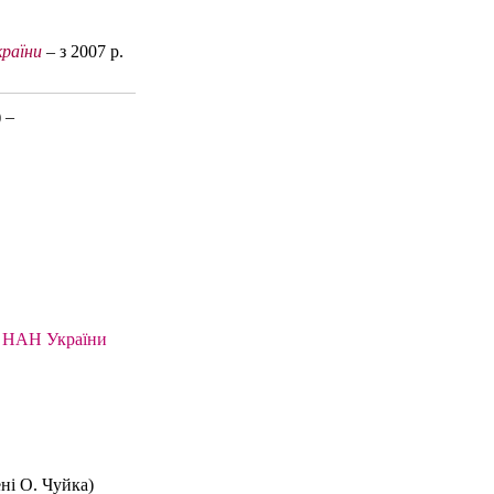
раїни
– з 2007 р.
 –
 НАН України
ені О. Чуйка)