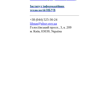
Інститут інформаційних
технологій НБУВ
+38 (044) 525-36-24
libnas@nbuv.gov.ua
Голосіївський просп., 3, к. 209
м. Київ, 03039, Україна