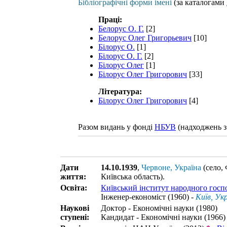
Бібліографічні форми імені
(за каталогами
Праці:
Белорус О. Г.
[2]
Белорус Олег Григорьевич
[10]
Білорус О.
[1]
Білорус О. Г.
[2]
Білорус Олег
[1]
Білорус Олег Григорович
[33]
Література:
Білорус Олег Григорович
[4]
Разом видань у фонді
НБУВ
(надходжень з
Дати
14.10.1939
,
Червоне, Україна
(село, 
життя:
Київська область)
.
Освіта:
Київський інститут народного госп
Інженер-економіст (1960) -
Київ, Ук
Наукові
Доктор - Економічні науки (1980)
ступені:
Кандидат - Економічні науки (1966)