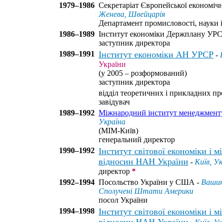
1979–1986
Секретаріат Європейської економічн
Женева, Швейцарія
Департамент промисловості, науки і
1986–1989
Інститут економіки Держплану УРС
заступник директора
1989–1991
Інститут економіки АН УРСР
-
України
(у 2005 – розформований)
заступник директора
відділ теоретичних і прикладних пр
завідувач
1989–1992
Міжнародний інститут менеджменту
Україна
(МІМ-Київ)
генеральний директор
1990–1992
Інститут світової економіки і 
відносин НАН України
-
Київ, У
директор
*
1992–1994
Посольство України у США -
Вашин
Сполучені Штати Америки
посол України
1994–1998
Інститут світової економіки і 