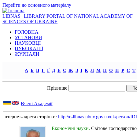
Перейти до основного матеріалу
LIBNAS | LIBRARY PORTAL OF NATIONAL ACADEMY OF
SCIENCES OF UKRAINE
ГОЛОВНА
УСТАНОВИ
НАУКОВЦІ
ПУБЛІКАЦІЇ
ЖУРНАЛИ
А
Б
В
Г
Ґ
Д
Е
Є
Ж
З
І
К
Л
М
Н
О
П
Р
С
Т
Прізвище
Вчені Академії
інтернет-адреса сторінки:
http://e-libnas.nbuv.gov.ua/uk/person/
Економічні науки.
Світове господарство