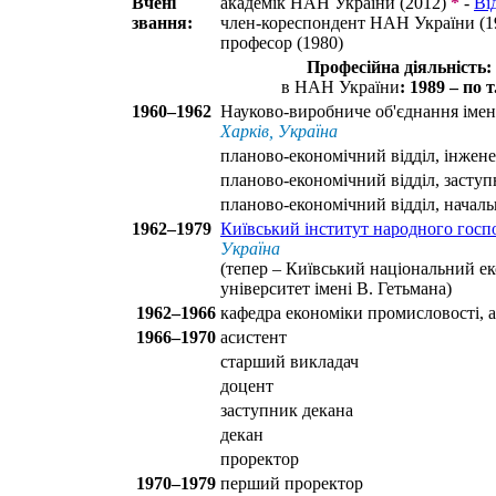
Вчені
академік НАН України (2012)
*
-
Ві
звання:
член-кореспондент НАН України (1
професор (1980)
Професійна діяльність:
в НАН України
: 1989 – по т.
1960–1962
Науково-виробниче об'єднання імені
Харків, Україна
планово-економічний відділ, інжене
планово-економічний відділ, засту
планово-економічний відділ, начал
1962–1979
Київський інститут народного госп
Україна
(тепер – Київський національний е
університет імені В. Гетьмана)
1962–1966
кафедра економіки промисловості, а
1966–1970
асистент
старший викладач
доцент
заступник декана
декан
проректор
1970–1979
перший проректор