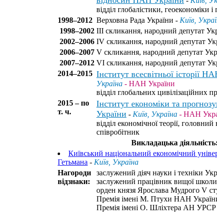
відносин НАН України
-
Київ, У
відділ глобалістики, геоекономіки і 
1998–2012
Верховна Рада України -
Київ, Укра
1998–2002
III скликання, народний депутат Ук
2002–2006
IV скликання, народний депутат Ук
2006–2007
V скликання, народний депутат Укр
2007–2012
VI скликання, народний депутат Ук
2014–2015
Інститут всесвітньої історії Н
Україна
- НАН України
відділ глобальних цивілізаційних пр
2015 – по
Інститут економіки та прогно
т. ч.
України
-
Київ, Україна
- НАН Укр
відділ економічної теорії, головний
співробітник
Викладацька діяльність
Київський національний економічний універ
Гетьмана
-
Київ, Україна
Нагороди
заслужений діяч науки і техніки Укр
відзнаки:
заслужений працівник вищої школи
орден князя Ярослава Мудрого V cт
Премія імені М. Птухи НАН України
Премія імені О. Шліхтера АН УРСР 