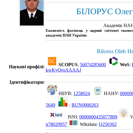
БІЛОРУС Олег
Академік НАН
Економіст, фахівець у царині світової еконо
академік НАН України
.
Bilorus Oleh H
SCOPUS
:
56074285600
WoS
:
Наукові профілі:
kwKyQroAAAAJ
Ідентифікатори:
НБУВ:
1258024
НАНУ:
00000
5649
:
BUN0000263
ISNI:
0000000435077809
V
n78029957
Wikidata:
Q250302