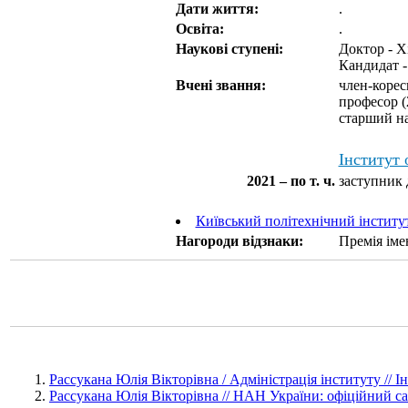
Дати життя:
.
Освіта:
.
Наукові ступені:
Доктор - Х
Кандидат -
Вчені звання:
член-коре
професор (
старший на
Інститут 
2021 – по т. ч.
заступник 
Київський політехнічний інститут
Нагороди відзнаки:
Премія іме
Рассукана Юлія Вікторівна / Адміністрація інституту // І
Рассукана Юлія Вікторівна // НАН України: офіційний са