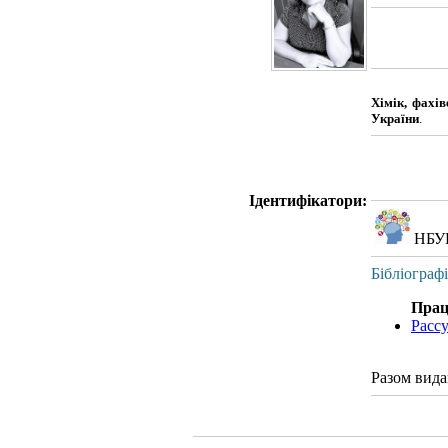
Хімік, фахів
України
.
Ідентифікатори:
НБУ
Бібліограф
Прац
Расс
Разом вида