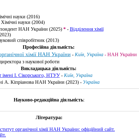
імічні науки (2016)
 Хімічні науки (2004)
спондент НАН України (2025)
*
-
Відділення хімії
2023)
уковий співробітник (2013)
Професійна діяльність:
органічної хімії НАН України
-
Київ, Україна
- НАН України
директора з наукової роботи
Викладацька діяльність:
 імені І. Сікорського, НТУУ
-
Київ, Україна
ні А. Кіпріанова НАН України (2023) -
Україна
Науково-редакційна діяльність
:
Література:
нститут органічної хімії НАН України: офіційний сайт.
йт.