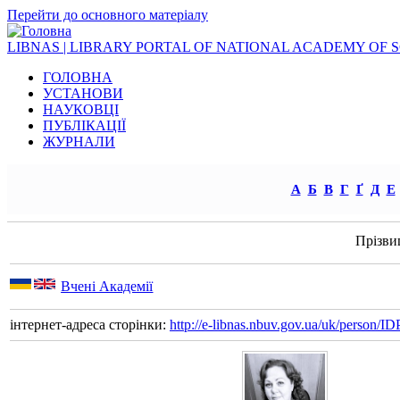
Перейти до основного матеріалу
LIBNAS | LIBRARY PORTAL OF NATIONAL ACADEMY OF 
ГОЛОВНА
УСТАНОВИ
НАУКОВЦІ
ПУБЛІКАЦІЇ
ЖУРНАЛИ
А
Б
В
Г
Ґ
Д
Е
Прізви
Вчені Академії
інтернет-адреса сторінки:
http://e-libnas.nbuv.gov.ua/uk/person/