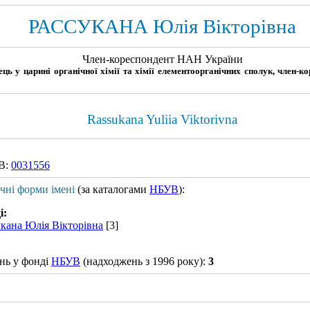
РАССУКАНА Юлія Вікторівна
Член-кореспондент НАН України
ець у царині органічної хімії та хімії елементоорганічних сполук, член-
Rassukana Yuliia Viktorivna
В:
0031556
ічні форми імені
(за каталогами
НБУВ
):
і:
укана Юлія Вікторівна
[3]
нь у фонді
НБУВ
(надходжень з 1996 року):
3