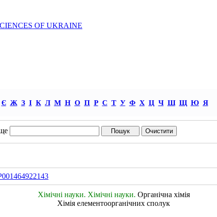
SCIENCES OF UKRAINE
Є
Ж
З
І
К
Л
М
Н
О
П
Р
С
Т
У
Ф
Х
Ц
Ч
Ш
Щ
Ю
Я
ще
IDP001464922143
Хімічні науки. Хімічні науки.
Органічна хімія
Хімія елементоорганічних сполук