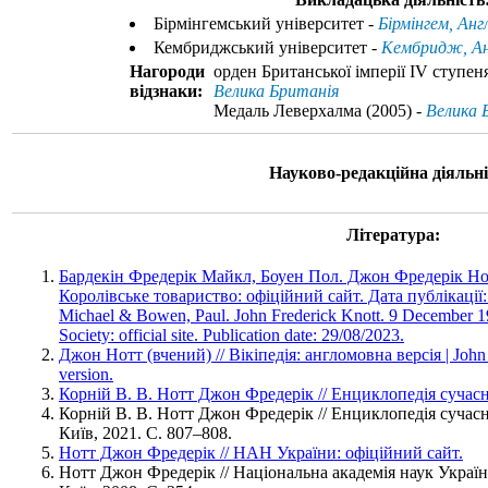
Бірмінгемський університет -
Бірмінгем, Анг
Кембриджський університет -
Кембридж, Анг
Нагороди
орден Британської імперії IV ступеня
відзнаки:
Велика Британія
Медаль Леверхалма (2005) -
Велика 
Науково-редакційна діяльні
Література:
Бардекін Фредерік Майкл, Боуен Пол. Джон Фредерік Нотт
Королівське товариство: офіційний сайт. Дата публікації: 
Michael & Bowen, Paul. John Frederick Knott. 9 December 1
Society: official site. Publication date: 29/08/2023.
Джон Нотт (вчений) // Вікіпедія: англомовна версія | John Kn
version.
Корній В. В. Нотт Джон Фредерік // Енциклопедія сучасно
Корній В. В. Нотт Джон Фредерік // Енциклопедія сучасно
Київ, 2021. С. 807–808.
Нотт Джон Фредерік // НАН України: офіційний сайт.
Нотт Джон Фредерік // Національна академія наук Украї