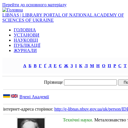
Перейти до основного матеріалу
LIBNAS | LIBRARY PORTAL OF NATIONAL ACADEMY OF
SCIENCES OF UKRAINE
ГОЛОВНА
УСТАНОВИ
НАУКОВЦІ
ПУБЛІКАЦІЇ
ЖУРНАЛИ
А
Б
В
Г
Ґ
Д
Е
Є
Ж
З
І
К
Л
М
Н
О
П
Р
С
Т
Прізвище
Вчені Академії
інтернет-адреса сторінки:
http://e-libnas.nbuv.gov.ua/uk/person/
Технічні науки.
Металознавство т