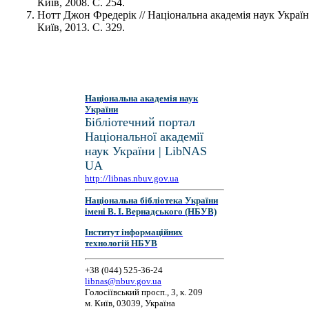
Київ, 2008. С. 254.
Нотт Джон Фредерік // Національна академія наук Украї
Київ, 2013. С. 329.
Національна академія наук
України
Бібліотечний портал
Національної академії
наук України | LibNAS
UA
http://libnas.nbuv.gov.ua
Національна бібліотека України
імені В. І. Вернадського (НБУВ)
Інститут інформаційних
технологій НБУВ
+38 (044) 525-36-24
libnas@nbuv.gov.ua
Голосіївський просп., 3, к. 209
м. Київ, 03039, Україна