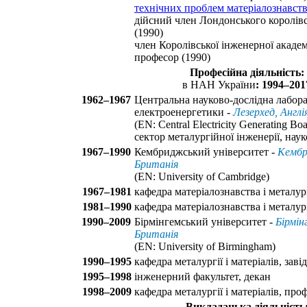
технічних проблем матеріалознавст
дійсний член Лондонського королів
(1990)
член Королівської інженерної академі
професор (1990)
Професійна діяльність:
в НАН України
: 1994–201
1962–1967
Центральна науково-дослідна лабора
електроенергетики -
Лезерхед, Англі
(EN: Central Electricity Generating Boa
сектор металургійної інженерії, нау
1967–1990
Кембриджський університет -
Кембр
Британія
(EN: University of Cambridge)
1967–1981
кафедра матеріалознавства і металург
1981–1990
кафедра матеріалознавства і металург
1990–2009
Бірмінгемський університет -
Бірмін
Британія
(EN: University of Birmingham)
1990–1995
кафедра металургії і матеріалів, заві
1995–1998
інженерний факультет, декан
1998–2009
кафедра металургії і матеріалів, про
Викладацька діяльність