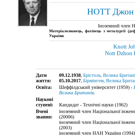
НОТТ Джон 
Іноземний член 
Матеріалознавець, фахівець з металургії (де
України
.
Knott Jo
Nott Dzhon 
Дати
09.12.1938
,
Брістоль, Велика Британ
життя:
05.10.2017
,
Бірмінгем, Велика Брита
Освіта:
Шеффілдський університет (1959) -
Ш
Велика Британія
.
Наукові
ступені:
Кандидат - Технічні науки (1962)
Вчені
іноземний член Національної інженер
звання:
(20006)
іноземний член Національної інжен
(2003)
іноземний член НАН України (1994)