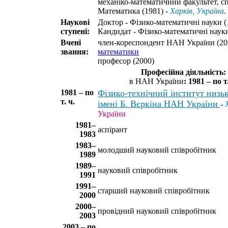
механіко-математичний факультет, сп
Математика (1981) -
Харків, Україна
.
Наукові
Доктор - Фізико-математичні науки (
ступені:
Кандидат - Фізико-математичні науки
Вчені
член-кореспондент НАН України (20
звання:
математики
професор (2000)
Професійна діяльність:
в НАН України
: 1981 – по т.
1981 – по
Фізико-технічний інститут низь
т. ч.
імені Б. Вєркіна НАН України
-
України
1981–
аспірант
1983
1983–
молодший науковий співробітник
1989
1989–
науковий співробітник
1991
1991–
старший науковий співробітник
2000
2000–
провідний науковий співробітник
2003
2003 – по