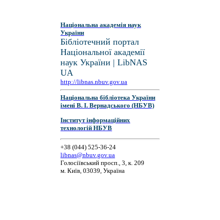
Національна академія наук
України
Бібліотечний портал
Національної академії
наук України | LibNAS
UA
http://libnas.nbuv.gov.ua
Національна бібліотека України
імені В. І. Вернадського (НБУВ)
Інститут інформаційних
технологій НБУВ
+38 (044) 525-36-24
libnas@nbuv.gov.ua
Голосіївський просп., 3, к. 209
м. Київ, 03039, Україна