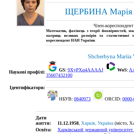
ЩЕРБИНА Марія 
Член-кореспонден
Математик, фахівець з теорії ймовірностей, зо
матриць великих розмірів та статистичної м
кореспондент НАН України
.
Shcherbyna Mariia
GS
:
9XyPXq4AAAAJ
WoS
:
AA
Наукові профілі:
35607432100
Ідентифікатори:
НБУВ:
0840973
ORCID:
0000-
Дати
життя:
11.12.1958
,
Харків, Україна
(місто, Х
Освіта:
Харківський державний університет 