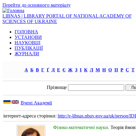
Перейти до основного матеріалу
LIBNAS | LIBRARY PORTAL OF NATIONAL ACADEMY OF
SCIENCES OF UKRAINE
ГОЛОВНА
УСТАНОВИ
НАУКОВЦІ
ПУБЛІКАЦІЇ
ЖУРНАЛИ
А
Б
В
Г
Ґ
Д
Е
Є
Ж
З
І
К
Л
М
Н
О
П
Р
С
Т
Прізвище
Вчені Академії
інтернет-адреса сторінки:
http://e-libnas.nbuv.gov.ua/uk/person/
Фізико-математичні науки.
Теорія ймов