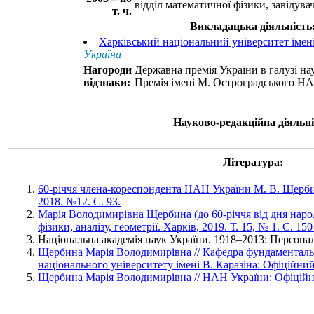
відділ математичної фізики, завідува
т. ч.
Викладацька діяльність
Харківський національний університет імені
Україна
Нагороди
Державна премія України в галузі нау
відзнаки:
Премія імені М. Остроградського НА
Науково-редакційна діяльні
Література:
60-річчя члена-кореспондента НАН України М. В. Щерби
2018. №12. С. 93.
Марія Володимирівна Щербина (до 60-річчя від дня наро
фізики, аналізу, геометрії. Харків, 2019. Т. 15, № 1. С. 150
Національна академія наук України. 1918–2013: Персональ
Щербина Марія Володимирівна // Кафедра фундаменталь
національного університету імені В. Каразіна: Офіційний
Щербина Марія Володимирівна // НАН України: Офіційн