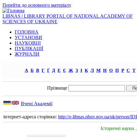
Перейти до основного матеріалу
LIBNAS | LIBRARY PORTAL OF NATIONAL ACADEMY OF
SCIENCES OF UKRAINE
ГОЛОВНА
УСТАНОВИ
НАУКОВЦІ
ПУБЛІКАЦІЇ
ЖУРНАЛИ
А
Б
В
Г
Ґ
Д
Е
Є
Ж
З
І
К
Л
М
Н
О
П
Р
С
Т
Прізвище
Вчені Академії
інтернет-адреса сторінки:
http://e-libnas.nbuv.gov.ua/uk/person/
Історичні науки.