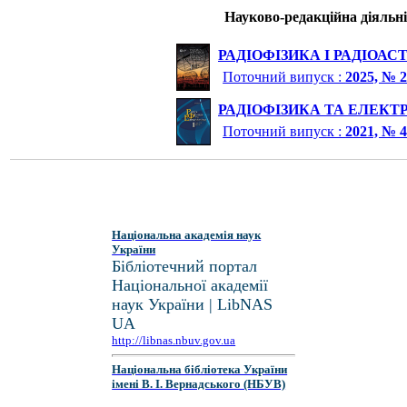
Науково-редакційна діяльні
РАДІОФІЗИКА І РАДІОА
Поточний випуск :
2025, № 
РАДІОФІЗИКА ТА ЕЛЕКТ
Поточний випуск :
2021, № 
Національна академія наук
України
Бібліотечний портал
Національної академії
наук України | LibNAS
UA
http://libnas.nbuv.gov.ua
Національна бібліотека України
імені В. І. Вернадського (НБУВ)