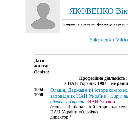
ЯКОВЕНКО Вікт
Історик та археолог, фахівець з архео
Yakovenko Vikto
Дати
життя:
.
Освіта:
.
Професійна діяльність:
в НАН України
: 1994 – не рані
1994–
Ольвія, Державний історико-архео
1998
заповідник НАН України
-
Парутине
область, Україна
- НАН України
(тепер – Національний історико-археол
НАН України «Ольвія»)
директор
*