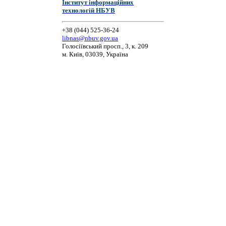
Інститут інформаційних
технологій НБУВ
+38 (044) 525-36-24
libnas@nbuv.gov.ua
Голосіївський просп., 3, к. 209
м. Київ, 03039, Україна