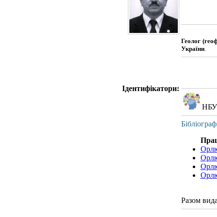
Геолог (гео
України
.
Ідентифікатори:
НБУ
Бібліограф
Прац
Орл
Орлю
Орлю
Орлю
Разом вид