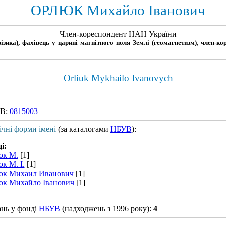
ОРЛЮК Михайло Іванович
Член-кореспондент НАН України
фізика), фахівець у царині магнітного поля Землі (геомагнетизм), член-к
Orliuk Mykhailo Ivanovych
В:
0815003
ічні форми імені
(за каталогами
НБУВ
):
і:
юк М.
[1]
к М. І.
[1]
к Михаил Иванович
[1]
к Михайло Іванович
[1]
ань у фонді
НБУВ
(надходжень з 1996 року):
4