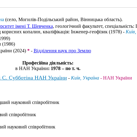
на
(село, Могилів-Подільський район, Вінницька область)
.
рситет імені Т. Шевченка
, геологічний факультет, спеціальність:
 корисних копалин, кваліфікація: Інженер-геофізик (1978) -
Київ,
1999)
 (1986)
раїни (2024)
*
-
Відділення наук про Землю
Професійна діяльність:
в НАН України
: 1978 – по т. ч.
ні С. Субботіна НАН України
-
Київ, Україна
- НАН України
одший науковий співробітник
овий співробітник
ший науковий співробітник