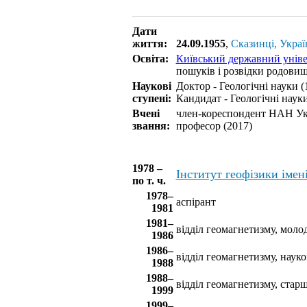
Дати
життя:
24.09.1955
,
Сказинці, Украї
Освіта:
Київський державний уніве
пошуків і розвідки родовищ
Наукові
Доктор - Геологічні науки (
ступені:
Кандидат - Геологічні науки
Вчені
член-кореспондент НАН Ук
звання:
професор (2017)
1978 –
Інститут геофізики іме
по т. ч.
1978–
аспірант
1981
1981–
відділ геомагнетизму, мол
1986
1986–
відділ геомагнетизму, наук
1988
1988–
відділ геомагнетизму, стар
1999
1999–