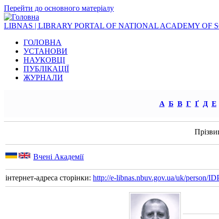
Перейти до основного матеріалу
LIBNAS | LIBRARY PORTAL OF NATIONAL ACADEMY OF 
ГОЛОВНА
УСТАНОВИ
НАУКОВЦІ
ПУБЛІКАЦІЇ
ЖУРНАЛИ
А
Б
В
Г
Ґ
Д
Е
Прізви
Вчені Академії
інтернет-адреса сторінки:
http://e-libnas.nbuv.gov.ua/uk/person/