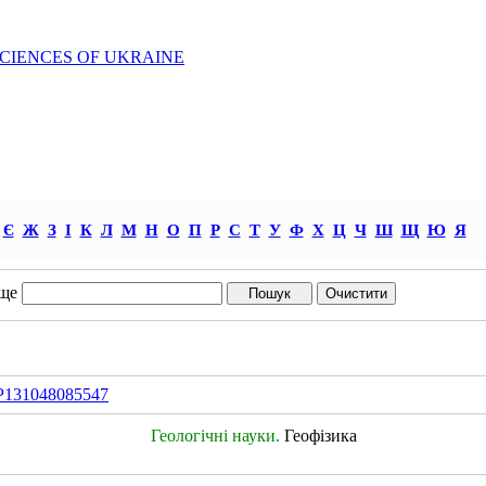
SCIENCES OF UKRAINE
Є
Ж
З
І
К
Л
М
Н
О
П
Р
С
Т
У
Ф
Х
Ц
Ч
Ш
Щ
Ю
Я
ще
IDP131048085547
Геологічні науки.
Геофізика