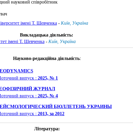
ідний науковий співробітник
увач
верситет імені Т. Шевченка
-
Київ, Україна
Викладацька діяльність:
тет імені Т. Шевченка
-
Київ, Україна
Науково-редакційна діяльність
:
EODYNAMICS
оточний випуск :
2025, № 1
ЕОФІЗИЧНИЙ ЖУРНАЛ
оточний випуск :
2025, № 4
ЕЙСМОЛОГИЧЕСКИЙ БЮЛЛЕТЕНЬ УКРАИНЫ
оточний випуск :
2013, за 2012
Література: