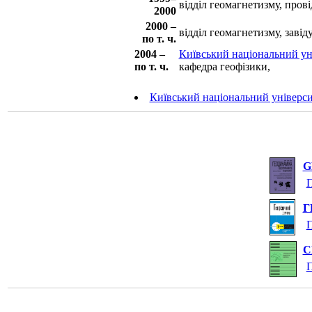
відділ геомагнетизму, пров
2000
2000 –
відділ геомагнетизму, завід
по т. ч.
2004 –
Київський національний уні
по т. ч.
кафедра геофізики,
Київський національний універси
G
П
Г
П
С
П