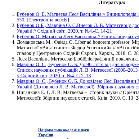
Література:
Бубенок О. Б. Матвєєва Леся Василівна // Енциклопедія іст
550. [Електронна версія]
Бубенок О.Б., Мавріна О. С.Внесок Л. В. Матвєєвої у досл
Україні // Східний світ., 2020. т. №4.-С. 14-21
Бубенок О. Матвєєва Леся Василівна // Енциклопедія суч
Домановська М., Файда О. Liber ad honorem professor: М
Матвєєвої «Византинист Федор Успенский» // «Візантійщ
спадок у Центрально-Східній Європі. Харків, 2018. С. 2
Леся Василівна Матвєєва: Біобібліографічний покажчик. К
Мавріна О. С., Бубенок О. Б. До 90-ліття від дня народж
Список наукових публікацій Л. В. Матвєєвої (2000–2013 р
// Східний світ, 2020. т. №4. С.5–13
Мавріна О. С., Бубенок О. Б. До ювілею Лесі Василівни Ма
Україні (До ювілею Л. В. Матвєєвої): Збірник наукових ст
Циганкова Е. Г. Л. В. Матвєєва − історик науки // Орієнта
Матвєєвої): Збірник наукових статей. Київ, 2010. С. 13−2
Національна академія наук
України