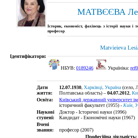
МАТВЄЄВА Лес
Історик, економіст, фахівець з історії науки і 
професор
.
Matvieieva Lesi
Ідентифікатори:
НБУВ:
0189246
Україніка:
ref
Дати
12.07.1930
,
Харківці, Україна
(село, 
життя:
Полтавська область) –
04.07.2012
,
Ки
Освіта:
Київський державний університет ім
історичний факультет (1955) -
Київ, У
Наукові
Доктор - Історичні науки (1996)
ступені:
Кандидат - Економічні науки (1967)
Вчені
звання:
професор (2007)
Професійна діяльність: