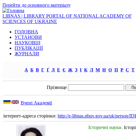
Перейти до основного матеріалу
LIBNAS | LIBRARY PORTAL OF NATIONAL ACADEMY OF
SCIENCES OF UKRAINE
ГОЛОВНА
УСТАНОВИ
НАУКОВЦІ
ПУБЛІКАЦІЇ
ЖУРНАЛИ
А
Б
В
Г
Ґ
Д
Е
Є
Ж
З
І
К
Л
М
Н
О
П
Р
С
Т
Прізвище
Вчені Академії
інтернет-адреса сторінки:
http://e-libnas.nbuv.gov.ua/uk/person/
Історичні науки.
Істор