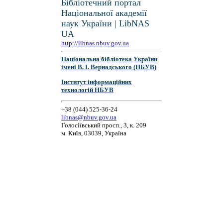
Бібліотечний портал
Національної академії
наук України | LibNAS
UA
http://libnas.nbuv.gov.ua
Національна бібліотека України
імені В. І. Вернадського (НБУВ)
Інститут інформаційних
технологій НБУВ
+38 (044) 525-36-24
libnas@nbuv.gov.ua
Голосіївський просп., 3, к. 209
м. Київ, 03039, Україна