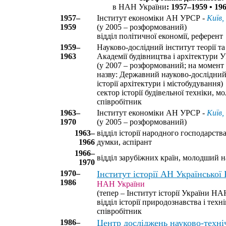
в НАН України
: 1957–1959 • 19
1957–
Інститут економіки АН УРСР -
Київ,
1959
(у 2005 – розформований)
відділ політичної економії, референт
1959–
Науково-дослідний інститут теорії та 
1963
Академії будівництва і архітектури 
(у 2007 – розформований; на момент
назву: Державний науково-дослідний 
історії архітектури і містобудування)
сектор історії будівельної техніки, 
співробітник
1963–
Інститут економіки АН УРСР -
Київ,
1970
(у 2005 – розформований)
1963–
відділ історії народного господарств
1966
думки, аспірант
1966–
відділ зарубіжних країн, молодший 
1970
1970–
Інститут історії АН Української
1986
НАН України
(тепер – Інститут історії України НА
відділ історії природознавства і тех
співробітник
1986–
Центр досліджень науково-техні