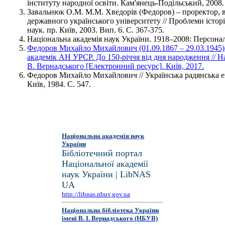
інституту народної освіти. Кам'янець-Подільський, 2008. 
Завальнюк О.М. М.М. Хведорів (Федоров) – проректор, в
державного українського університету // Проблеми історії
наук. пр. Київ, 2003. Вип. 6. С. 367-375.
Національна академія наук України. 1918–2008: Персональ
Федоров Михайло Михайлович (01.09.1867 – 29.03.1945) –
академік АН УРСР. До 150-річчя від дня народження // На
В. Вернадського [Електронний ресурс]. Київ, 2017.
Федоров Михайло Михайлович // Українська радянська енц
Київ, 1984. С. 547.
Національна академія наук
України
Бібліотечний портал
Національної академії
наук України | LibNAS
UA
http://libnas.nbuv.gov.ua
Національна бібліотека України
імені В. І. Вернадського (НБУВ)