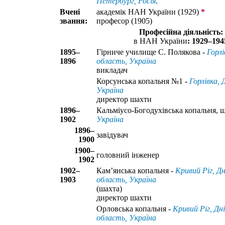
Петербург, Росія
.
Вчені
академік НАН України (1929)
*
звання:
професор (1905)
Професійна діяльність:
в НАН України
: 1929–194
1895–
Гірниче училище С. Полякова -
Горлі
1896
область, Україна
викладач
Корсунська копальня №1 -
Горлівка,
Україна
директор шахти
1896–
Кальміусо-Богодухівська копальня, 
1902
Україна
1896–
завідувач
1900
1900–
головний інженер
1902
1902–
Кам’янська копальня -
Кривий Ріг, Д
1903
область, Україна
(шахта)
директор шахти
Орловська копальня -
Кривий Ріг, Дн
область, Україна