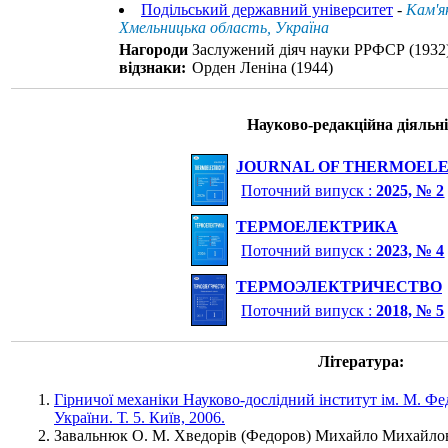
Подільський державний університет
-
Кам'я
Хмельницька область, Україна
Нагороди
Заслужений діяч науки РРФСР (1932
відзнаки:
Орден Леніна (1944)
Науково-редакційна діяльні
JOURNAL OF THERMOELE
Поточний випуск :
2025, № 2
ТЕРМОЕЛЕКТРИКА
Поточний випуск :
2023, № 4
ТЕРМОЭЛЕКТРИЧЕСТВО
Поточний випуск :
2018, № 5
Література:
Гірничої механіки Науково-дослідний інститут ім. М. Фе
України. Т. 5. Київ, 2006.
Завальнюк О. М. Хведорів (Федоров) Михайло Михайлов