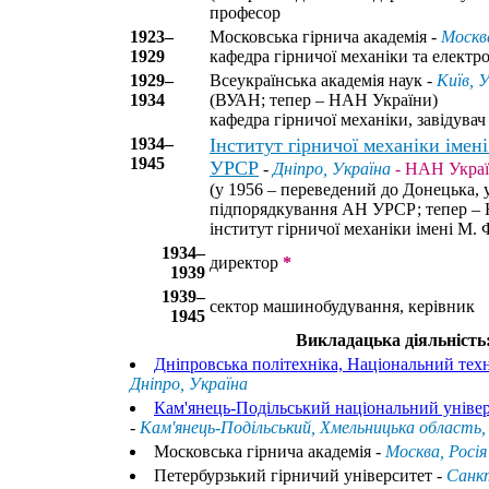
професор
1923–
Московська гірнича академія -
Москва
1929
кафедра гірничої механіки та електро
1929–
Всеукраїнська академія наук -
Київ, 
1934
(ВУАН; тепер – НАН України)
кафедра гірничої механіки, завідувач
1934–
Інститут гірничої механіки іме
1945
УРСР
-
Дніпро, Україна
- НАН Укра
(у 1956 – переведений до Донецька, 
підпорядкування АН УРСР; тепер – 
інститут гірничої механіки імені М.
1934–
директор
*
1939
1939–
сектор машинобудування, керівник
1945
Викладацька діяльність
Дніпровська політехніка, Національний тех
Дніпро, Україна
Кам'янець-Подільський національний універс
-
Кам'янець-Подільський, Хмельницька область,
Московська гірнича академія -
Москва, Росія
Петербурзький гірничий університет -
Санкт