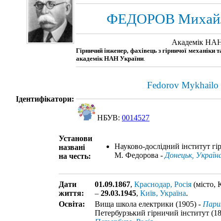
ФЕДОРОВ Михайл
Академік НАН
Гірничий інженер, фахівець з гірничої механіки т
академік НАН України
.
Fedorov Mykhailo
Ідентифікатори:
НБУВ:
0014527
Установи
Науково-дослідний інститут гір
названі
М. Федорова -
Донецьк, Україн
на честь:
Дати
01.09.1867
,
Краснодар, Росія
(місто, 
життя:
–
29.03.1945
,
Київ, Україна
.
Освіта:
Вища школа електрики (1905) -
Пари
Петербурзький гірничий інститут (18