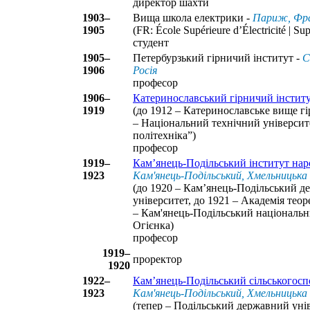
директор шахти
1903–
Вища школа електрики -
Париж, Фра
1905
(FR: École Supérieure d’Électricité | Sup
студент
1905–
Петербурзький гірничий інститут -
С
1906
Росія
професор
1906–
Катеринославський гірничий інстит
1919
(до 1912 – Катеринославське вище г
– Національний технічний університ
політехніка”)
професор
1919–
Кам’янець-Подільський інститут нар
1923
Кам'янець-Подільський, Хмельницька
(до 1920 – Кам’янець-Подільський д
університет, до 1921 – Академія теор
– Кам'янець-Подільський національни
Огієнка)
професор
1919–
проректор
1920
1922–
Кам’янець-Подільський сільськогосп
1923
Кам'янець-Подільський, Хмельницька
(тепер – Подільський державний уні