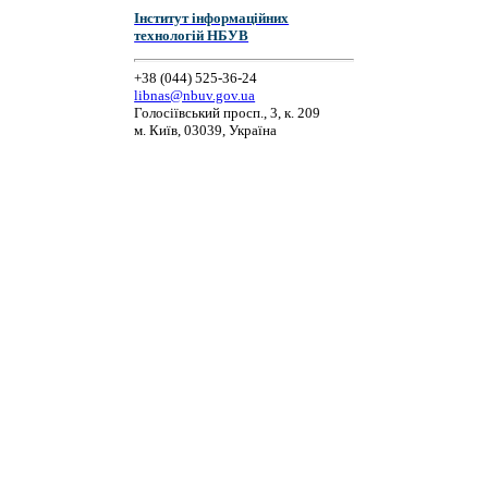
Інститут інформаційних
технологій НБУВ
+38 (044) 525-36-24
libnas@nbuv.gov.ua
Голосіївський просп., 3, к. 209
м. Київ, 03039, Україна