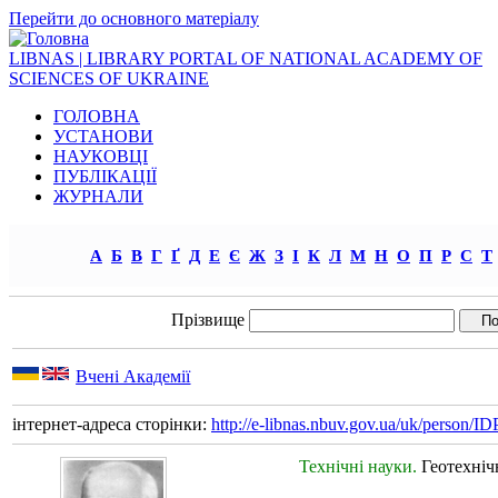
Перейти до основного матеріалу
LIBNAS | LIBRARY PORTAL OF NATIONAL ACADEMY OF
SCIENCES OF UKRAINE
ГОЛОВНА
УСТАНОВИ
НАУКОВЦІ
ПУБЛІКАЦІЇ
ЖУРНАЛИ
А
Б
В
Г
Ґ
Д
Е
Є
Ж
З
І
К
Л
М
Н
О
П
Р
С
Т
Прізвище
Вчені Академії
інтернет-адреса сторінки:
http://e-libnas.nbuv.gov.ua/uk/person/
Технічні науки.
Геотехніч