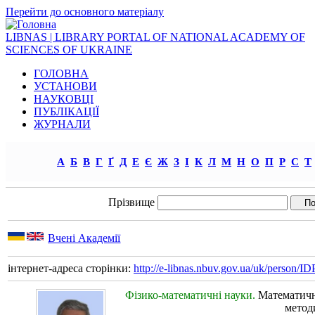
Перейти до основного матеріалу
LIBNAS | LIBRARY PORTAL OF NATIONAL ACADEMY OF
SCIENCES OF UKRAINE
ГОЛОВНА
УСТАНОВИ
НАУКОВЦІ
ПУБЛІКАЦІЇ
ЖУРНАЛИ
А
Б
В
Г
Ґ
Д
Е
Є
Ж
З
І
К
Л
М
Н
О
П
Р
С
Т
Прізвище
Вчені Академії
інтернет-адреса сторінки:
http://e-libnas.nbuv.gov.ua/uk/person/
Фізико-математичні науки.
Математичн
метод