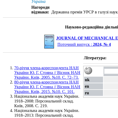
Україна
Нагороди
відзнаки:
Державна премія УРСР в галузі науки
Науково-редакційна діяльні
JOURNAL OF MECHANICAL 
Поточний випуск :
2024, № 4
Література:
70-річчя члена-кореспондента НАН
України Ю. Г. Стояна // Вісник НАН
України. Київ, 2005. №10. С. 72–73.
uk
80-річчя члена-кореспондента НАН
en
України Ю. Г. Стояна // Вісник НАН
України. Київ, 2015. №10. С. 101.
ru
Національна академія наук України.
1918–2008: Персональний склад.
Київ, 2008. С. 219.
Національна академія наук України.
1918–2013: Персональний склад.