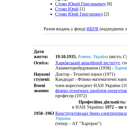
Стоян Юрий Григорьевич
[8]
Стоян Юрій
[1]
Стоян Юрій Григорович
[2]
Разом видань у фонді
НБУВ
(надходжень з
Дати
життя:
19.10.1935
,
Ромни, Україна
(місто, С
Освіта:
Харківський авіаційний інститут
, сп
Авіамоторобудування (1958) -
Харків
Наукові
Доктор - Технічні науки (1971)
ступені:
Кандидат - Фізико-математичні наук
Вчені
член-кореспондент НАН України (19
звання:
фізико-технічних проблем енергети
професор (1972)
Професійна діяльність:
в НАН України
: 1972 – по т.
1958–1963
Конструкторське бюро електроприл
Україна
(тепер – АТ "Хартрон")