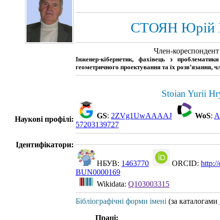
СТОЯН Юрій 
Член-кореспонден
Інженер-кібернетик, фахівець з проблематик
геометричного проектування та їх розв’язання, 
Stoian Yurii H
GS
:
2ZVg1UwAAAAJ
WoS
:
A
Наукові профілі:
57203139727
Ідентифікатори:
НБУВ:
1463770
ORCID:
http:
BUN0000169
Wikidata:
Q103003315
Бібліографічні форми імені
(за каталогами
Праці: