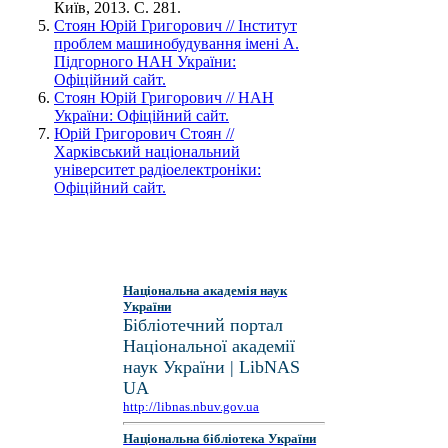
Київ, 2013. С. 281.
Стоян Юрій Григорович // Інститут
проблем машинобудування імені А.
Підгорного НАН України:
Офіційний сайт.
Стоян Юрій Григорович // НАН
України: Офіційний сайт.
Юрій Григорович Стоян //
Харківський національний
університет радіоелектроніки:
Офіційний сайт.
Національна академія наук
України
Бібліотечний портал
Національної академії
наук України | LibNAS
UA
http://libnas.nbuv.gov.ua
Національна бібліотека України