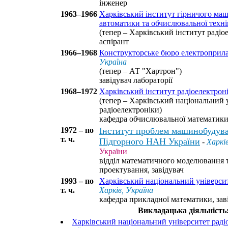
інженер
1963–1966
Харківський інститут гірничого ма
автоматики та обчислювальної техн
(тепер – Харківський інститут радіо
аспірант
1966–1968
Конструкторське бюро електроприл
Україна
(тепер – АТ "Хартрон")
завідувач лабораторії
1968–1972
Харківський інститут радіоелектрон
(тепер – Харківський національний 
радіоелектроніки)
кафедра обчислювальної математики,
1972 – по
Інститут проблем машинобудува
т. ч.
Підгорного НАН України
-
Харкі
України
відділ математичного моделювання 
проектування, завідувач
1993 – по
Харківський національний університ
т. ч.
Харків, Україна
кафедра прикладної математики, зав
Викладацька діяльність
Харківський національний університет раді