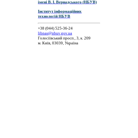
імені В. І. Вернадського (НБУВ)
Інститут інформаційних
технологій НБУВ
+38 (044) 525-36-24
libnas@nbuv.gov.ua
Голосіївський просп., 3, к. 209
м. Київ, 03039, Україна