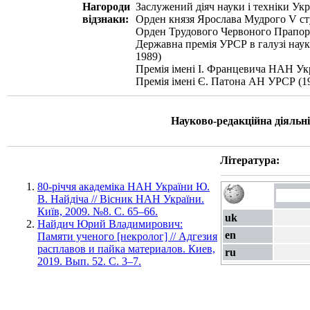
Нагороди
Заслужений діяч науки і техніки Укр
відзнаки:
Орден князя Ярослава Мудрого V cт
Орден Трудового Червоного Прапора
Державна премія УРСР в галузі науки
1989)
Премія імені І. Францевича НАН Укр
Премія імені Є. Патона АН УРСР (1
Науково-редакційна діяльні
Література:
80-річчя академіка НАН України Ю.
В. Найдіча // Вісник НАН України.
Київ, 2009. №8. С. 65–66.
uk
Найдич Юрий Владимирович:
en
Памяти ученого [некролог] // Адгезия
расплавов и пайка материалов. Киев,
ru
2019. Вып. 52. С. 3–7.