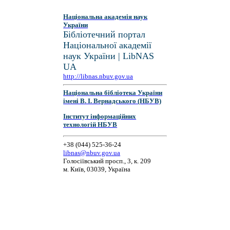
Національна академія наук
України
Бібліотечний портал
Національної академії
наук України | LibNAS
UA
http://libnas.nbuv.gov.ua
Національна бібліотека України
імені В. І. Вернадського (НБУВ)
Інститут інформаційних
технологій НБУВ
+38 (044) 525-36-24
libnas@nbuv.gov.ua
Голосіївський просп., 3, к. 209
м. Київ, 03039, Україна