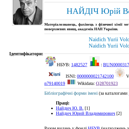
НАЙДІЧ Юрій В
Матеріалознавець, фахівець з фізичної хімії ме
поверхневих явищ, академік НАН України.
Naidich Yurii Vo
Naidich Yurii Vo
Ідентифікатори:
НБУВ:
1482527
:
BUN000031
ISNI:
0000000021742100
V
n79140019
Wikidata:
Q28701923
Бібліографічні форми імені
(за каталогами
Праці:
Найдич Ю. В.
[1]
Найдич Юрий Владимирович
[2]
Разом видань у фонді
НБУВ
(надходжень з