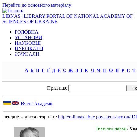
Перейти до основного матеріалу
LIBNAS | LIBRARY PORTAL OF NATIONAL ACADEMY OF
SCIENCES OF UKRAINE
ГОЛОВНА
УСТАНОВИ
НАУКОВЦІ
ПУБЛІКАЦІЇ
ЖУРНАЛИ
А
Б
В
Г
Ґ
Д
Е
Є
Ж
З
І
К
Л
М
Н
О
П
Р
С
Т
Прізвище
Вчені Академії
інтернет-адреса сторінки:
http://e-libnas.nbuv.gov.ua/uk/person/
Технічні науки.
Хім