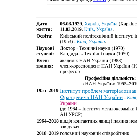
Дати
06.08.1929
,
Харків, Україна
(Харківс
життя:
11.03.2019
,
Київ, Україна
.
Освіта:
Київський політехнічний інститут, 
(1953) -
Київ, Україна
.
Наукові
Доктор - Технічні науки (1970)
ступені:
Кандидат - Технічні науки (1959)
Вчені
академік НАН України (1988)
звання:
член-кореспондент НАН України (1
професор
Професійна діяльність:
в НАН України
: 1955–201
1955–2019
Інститут проблем матеріалознавс
Францевича НАН України
-
Київ
України
(до 1964 – Інститут металокераміки 
АН УРСР)
1964–2018
відділ контактних явищ і паяння нем
завідувач
2018–2019
головний науковий співробітник