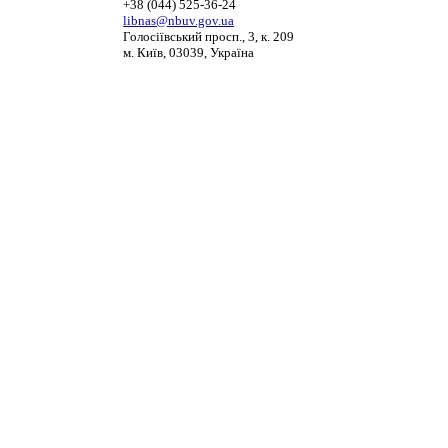
+38 (044) 525-36-24
libnas@nbuv.gov.ua
Голосіївський просп., 3, к. 209
м. Київ, 03039, Україна