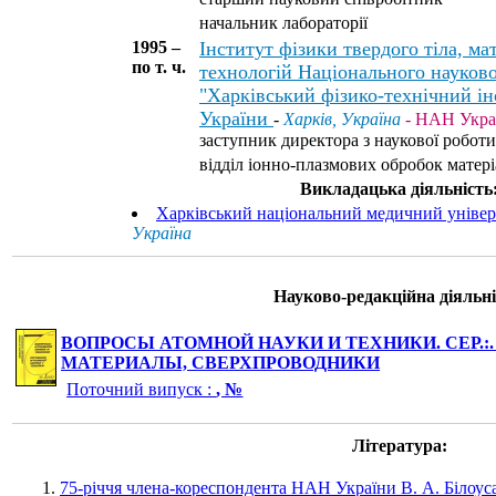
начальник лабораторії
1995 –
Інститут фізики твердого тіла, ма
по т. ч.
технологій Національного науков
"Харківський фізико-технічний і
України
-
Харків, Україна
- НАН Укра
заступник директора з наукової роботи
відділ іонно-плазмових обробок матеріа
Викладацька діяльність
Харківський національний медичний універ
Україна
Науково-редакційна діяльні
ВОПРОСЫ АТОМНОЙ НАУКИ И ТЕХНИКИ. СЕР.:
МАТЕРИАЛЫ, СВЕРХПРОВОДНИКИ
Поточний випуск :
, №
Література:
75-річчя члена-кореспондента НАН України В. А. Білоуса