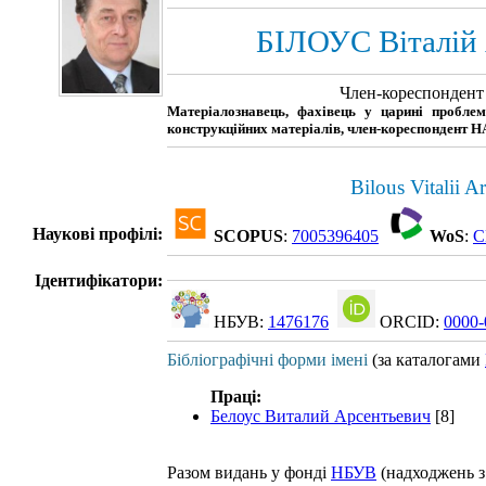
БІЛОУС Віталій
Член-кореспонден
Матеріалознавець, фахівець у царині проблем
конструкційних матеріалів, член-кореспондент 
Bilous Vitalii A
Наукові профілі:
SCOPUS
:
7005396405
WoS
:
C
Ідентифікатори:
НБУВ:
1476176
ORCID:
0000-
Бібліографічні форми імені
(за каталогами
Праці:
Белоус Виталий Арсентьевич
[8]
Разом видань у фонді
НБУВ
(надходжень з