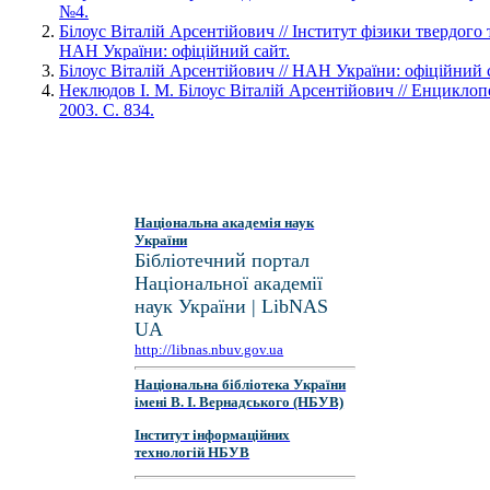
№4.
Білоус Віталій Арсентійович // Інститут фізики твердого 
НАН України: офіційний сайт.
Білоус Віталій Арсентійович // НАН України: офіційний 
Неклюдов І. М. Білоус Віталій Арсентійович // Енциклопе
2003. С. 834.
Національна академія наук
України
Бібліотечний портал
Національної академії
наук України | LibNAS
UA
http://libnas.nbuv.gov.ua
Національна бібліотека України
імені В. І. Вернадського (НБУВ)
Інститут інформаційних
технологій НБУВ