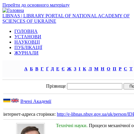
Перейти до основного матеріалу
LIBNAS | LIBRARY PORTAL OF NATIONAL ACADEMY OF
SCIENCES OF UKRAINE
ГОЛОВНА
УСТАНОВИ
НАУКОВЦІ
ПУБЛІКАЦІЇ
ЖУРНАЛИ
А
Б
В
Г
Ґ
Д
Е
Є
Ж
З
І
К
Л
М
Н
О
П
Р
С
Т
Прізвище
Вчені Академії
інтернет-адреса сторінки:
http://e-libnas.nbuv.gov.ua/uk/person/
Технічні науки.
Процеси механічної о