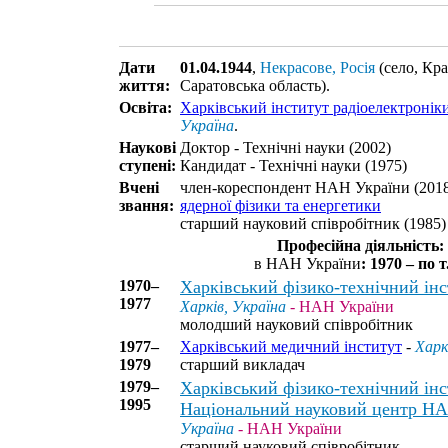
Дати
01.04.1944
,
Некрасове, Росія
(село, Кр
життя:
Саратовська область)
.
Освіта:
Харківський інститут радіоелектронік
Україна
.
Наукові
Доктор - Технічні науки (2002)
ступені:
Кандидат - Технічні науки (1975)
Вчені
член-кореспондент НАН України (201
звання:
ядерної фізики та енергетики
старший науковий співробітник (1985)
Професійна діяльність:
в НАН України
: 1970 – по т.
1970–
Харківський фізико-технічний і
1977
Харків, Україна
- НАН України
молодший науковий співробітник
1977–
Харківський медичний інститут
-
Харк
1979
старший викладач
1979–
Харківський фізико-технічний інс
1995
Національний науковий центр НА
Україна
- НАН України
старший науковий співробітник