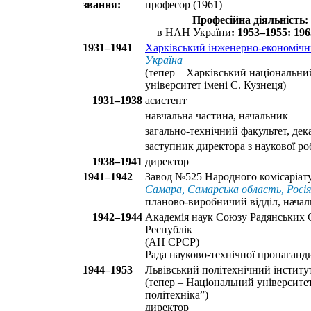
звання:
професор (1961)
Професійна діяльність:
в НАН України
: 1953–1955: 19
1931–1941
Харківський інженерно-економічн
Україна
(тепер – Харківський національн
університет імені С. Кузнеця)
1931–1938
асистент
навчальна частина, начальник
загально-технічний факультет, дек
заступник директора з наукової р
1938–1941
директор
1941–1942
Завод №525 Народного комісаріат
Самара, Самарська область, Росія
планово-виробничий відділ, нача
1942–1944
Академія наук Союзу Радянських 
Республік
(АН СРСР)
Рада науково-технічної пропаганди
1944–1953
Львівський політехнічний інститу
(тепер – Національний університе
політехніка”)
директор