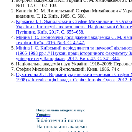
90-річчя академіка НАН України С. М. Ямпольського // 
№11–12. С. 102–103.
Канигін Ю. М. Ямпольський Стефан Михайлович // Украї
видання). Т. 12. Київ, 1985. С. 508.
Кіржаєва І. Г. Ямпольський Стефан Михайлович // Особ
України в Інституті архівознавства Національної бібліоте
Путівник. Київ, 2017. С. 655–658.
Мініна І. С. Економічні дослідження академіка С. М. Ямпо
техніки. Київ, 2016. № 3. С. 42-47.
Мініна І. С. Київський період життя та наукової діяльно
(1965-1998 рр.) // Наукові праці історичного факультету 
університету. Запоріжжя, 2017. Вип. 47. С. 341-344.
Національна академія наук України. 1918–2008: Персональ
Стефан Михайлович Ямпольский. Киев, 1986. 74 с.
Сухотеріна Л. І. Відомий український економіст Стефа
1998) // Інтелігенція і влада. Серія : Історія. Одеса, 2012. 
Національна академія наук
України
Бібліотечний портал
Національної академії