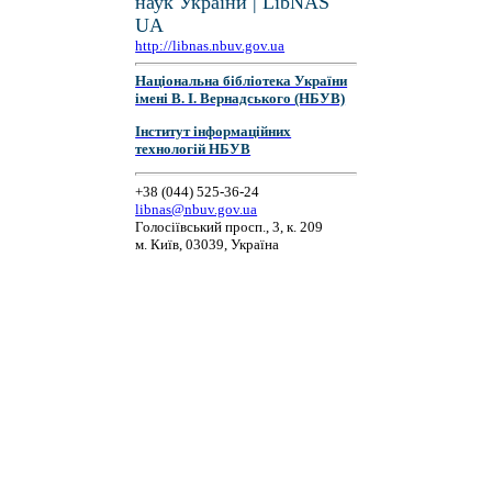
наук України | LibNAS
UA
http://libnas.nbuv.gov.ua
Національна бібліотека України
імені В. І. Вернадського (НБУВ)
Інститут інформаційних
технологій НБУВ
+38 (044) 525-36-24
libnas@nbuv.gov.ua
Голосіївський просп., 3, к. 209
м. Київ, 03039, Україна