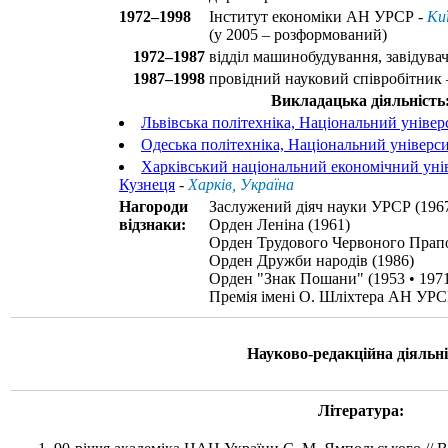
1972–1998
Інститут економіки АН УРСР -
Ки
(у 2005 – розформований)
1972–1987
відділ машинобудування, завідува
1987–1998
провідний науковий співробітник 
Викладацька діяльність
Львівська політехніка, Національний універ
Одеська політехніка, Національний універс
Харківський національний економічний унів
Кузнеця
-
Харків, Україна
Нагороди
Заслужений діяч науки УРСР (1967
відзнаки:
Орден Леніна (1961)
Орден Трудового Червоного Прапо
Орден Дружби народів (1986)
Орден "Знак Пошани" (1953 • 197
Премія імені О. Шліхтера АН УРС
Науково-редакційна діяльні
Література: