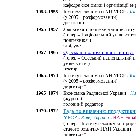
кафедра економіки і організації ви
1953–1955
Інститут економіки АН УРСР -
Ки
(у 2005 – розформований)
докторант
1955–1957
Львівський політехнічний інститу
(тепер – Національний університе
політехніка”)
завідувач
1957–1965
Одеський політехнічний інститут
(тепер – Одеський національний п
університет)
ректор
1965–1970
Інститут економіки АН УРСР -
Ки
(у 2005 – розформований)
директор
*
1965–1974
Економіка Радянської України -
Ки
(журнал)
головний редактор
1970–1972
Рада по вивченню продуктив
УРСР
-
Київ, Україна
- НАН Укра
(тепер – Інститут економіки прир
сталого розвитку НАН України)
директор
*