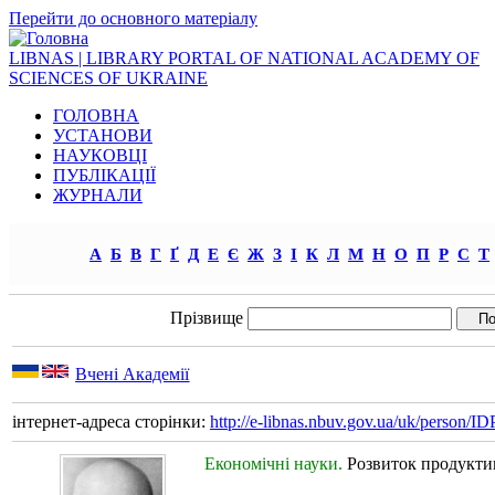
Перейти до основного матеріалу
LIBNAS | LIBRARY PORTAL OF NATIONAL ACADEMY OF
SCIENCES OF UKRAINE
ГОЛОВНА
УСТАНОВИ
НАУКОВЦІ
ПУБЛІКАЦІЇ
ЖУРНАЛИ
А
Б
В
Г
Ґ
Д
Е
Є
Ж
З
І
К
Л
М
Н
О
П
Р
С
Т
Прізвище
Вчені Академії
інтернет-адреса сторінки:
http://e-libnas.nbuv.gov.ua/uk/person/
Економічні науки.
Розвиток продуктив