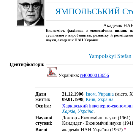
ЯМПОЛЬСЬКИЙ Сте
Академік НАН
Економіст, фахівець з економічних питань на
суспільного виробництва, розвитку й розміщенн
науки, академік НАН України
.
Yampolskyi Stefan
Ідентифікатори:
Україніка:
ref0000013656
Дати
21.12.1906
,
Ізюм, Україна
(місто, Х
життя:
09.01.1998
,
Київ, Україна
.
Освіта:
Харківський інженерно-економічн
Харків, Україна
.
Наукові
Доктор - Економічні науки (1961)
ступені:
Кандидат - Економічні науки (1941
Вчені
академік НАН України (1967)
*