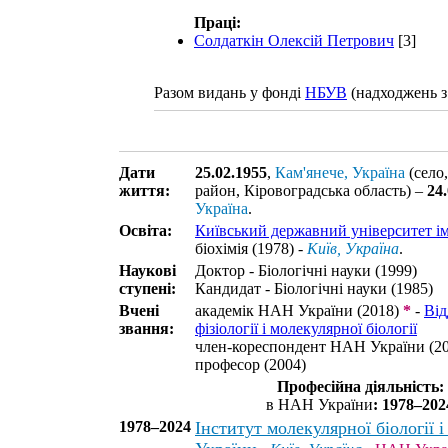
Праці:
Солдаткін Олексій Петрович
[3]
Разом видань у фонді
НБУВ
(надходжень з
Дати
25.02.1955
,
Кам'янече, Україна
(село
життя:
район, Кіровоградська область) –
24
Україна
.
Освіта:
Київський державний університет ім
біохімія (1978) -
Київ, Україна
.
Наукові
Доктор - Біологічні науки (1999)
ступені:
Кандидат - Біологічні науки (1985)
Вчені
академік НАН України (2018)
*
-
Від
звання:
фізіології і молекулярної біології
член-кореспондент НАН України (20
професор (2004)
Професійна діяльність:
в НАН України
: 1978–202
1978–2024
Інститут молекулярної біології