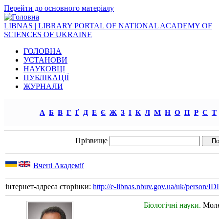
Перейти до основного матеріалу
LIBNAS | LIBRARY PORTAL OF NATIONAL ACADEMY OF
SCIENCES OF UKRAINE
ГОЛОВНА
УСТАНОВИ
НАУКОВЦІ
ПУБЛІКАЦІЇ
ЖУРНАЛИ
А
Б
В
Г
Ґ
Д
Е
Є
Ж
З
І
К
Л
М
Н
О
П
Р
С
Т
Прізвище
Вчені Академії
інтернет-адреса сторінки:
http://e-libnas.nbuv.gov.ua/uk/person/
Біологічні науки.
Моле