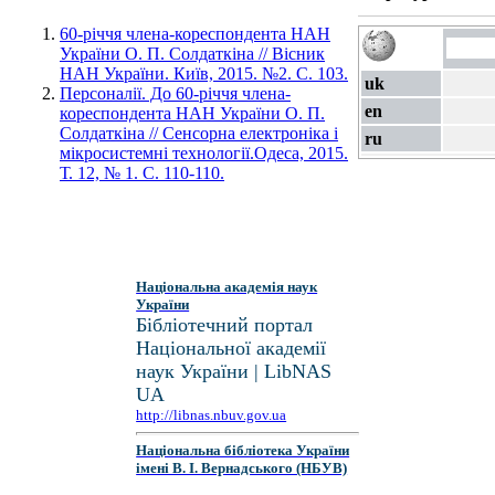
60-річчя члена-кореспондента НАН
України О. П. Солдаткіна // Вісник
НАН України. Київ, 2015. №2. С. 103.
uk
Персоналії. До 60-річчя члена-
en
кореспондента НАН України О. П.
Солдаткіна // Сенсорна електроніка і
ru
мікросистемні технології.Одеса, 2015.
Т. 12, № 1. С. 110-110.
Національна академія наук
України
Бібліотечний портал
Національної академії
наук України | LibNAS
UA
http://libnas.nbuv.gov.ua
Національна бібліотека України
імені В. І. Вернадського (НБУВ)