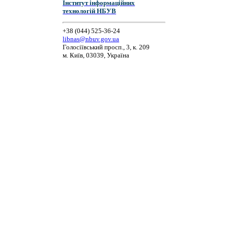
Інститут інформаційних
технологій НБУВ
+38 (044) 525-36-24
libnas@nbuv.gov.ua
Голосіївський просп., 3, к. 209
м. Київ, 03039, Україна