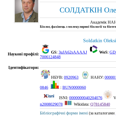
СОЛДАТКІН Олек
Академік НАН
Біолог, фахівець з молекулярної біології та біо
Soldatkin Oleks
GS
:
3uJA62sAAAAJ
WoS
:
GD
Наукові профілі:
7006124848
Ідентифікатори:
НБУВ:
0920963
НАНУ:
00000
0846
:
BUN0000060
ISNI:
0000000040204076
V
n2008029078
Wikidata:
Q78145840
Бібліографічні форми імені
(за каталогами