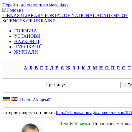
Перейти до основного матеріалу
LIBNAS | LIBRARY PORTAL OF NATIONAL ACADEMY OF
SCIENCES OF UKRAINE
ГОЛОВНА
УСТАНОВИ
НАУКОВЦІ
ПУБЛІКАЦІЇ
ЖУРНАЛИ
А
Б
В
Г
Ґ
Д
Е
Є
Ж
З
І
К
Л
М
Н
О
П
Р
С
Т
Прізвище
Вчені Академії
інтернет-адреса сторінки:
http://e-libnas.nbuv.gov.ua/uk/person/
Технічні науки.
Порошкова металург