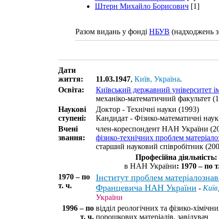
Штерн Михайло Борисович
[1]
Разом видань у фонді
НБУВ
(надходжень з
Дати
життя:
11.03.1947
,
Київ, Україна
.
Освіта:
Київський державний університет і
механіко-математичний факультет (1
Наукові
Доктор - Технічні науки (1993)
ступені:
Кандидат - Фізико-математичні наук
Вчені
член-кореспондент НАН України (2
звання:
фізико-технічних проблем матеріало
старший науковий співробітник (200
Професійна діяльність:
в НАН України
: 1970 – по т.
1970 – по
Інститут проблем матеріалознавс
т. ч.
Францевича НАН України
-
Київ
України
1996 – по
відділ реологічних та фізико-хімічни
т. ч.
порошкових матеріалів, завідувач