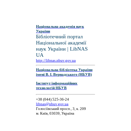
Національна академія наук
України
Бібліотечний портал
Національної академії
наук України | LibNAS
UA
http://libnas.nbuv.gov.ua
Національна бібліотека України
імені В. І. Вернадського (НБУВ)
Інститут інформаційних
технологій НБУВ
+38 (044) 525-36-24
libnas@nbuv.gov.ua
Голосіївський просп., 3, к. 209
м. Київ, 03039, Україна