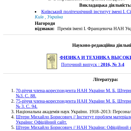
Викладацька діяльність
Київський політехнічний інститут імені І. 
Київ , Україна
Нагороди
відзнаки:
Премія імені І. Францевича НАН Укр
Науково-редакційна діяльні
ФИЗИКА И ТЕХНИКА ВЫСОК
Поточний випуск :
2016, № 3-4
Література:
70-річчя члена-кореспондента НАН України М. Б. Штерна
№3. С. 88.
75-річчя члена-кореспондента НАН України М. Б. Штерна
№ 3. С. 94.
Національна академія наук України. 1918–2013: Персональ
Штерн Михайло Борисович // Інститут проблем матеріал
України: Офіційний сайт.
Штерн Михайло Борисович // НАН України: Офіційний с