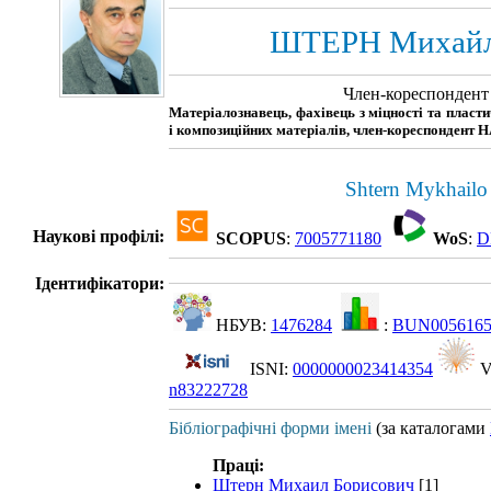
ШТЕРН Михайл
Член-кореспонден
Матеріалознавець, фахівець з міцності та пласт
і композиційних матеріалів, член-кореспондент 
Shtern Mykhailo
Наукові профілі:
SCOPUS
:
7005771180
WoS
:
D
Ідентифікатори:
НБУВ:
1476284
:
BUN005616
ISNI:
0000000023414354
V
n83222728
Бібліографічні форми імені
(за каталогами
Праці:
Штерн Михаил Борисович
[1]