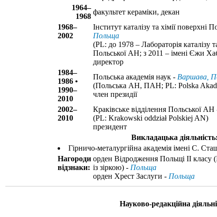
1964–
факультет кераміки, декан
1968
1968–
Інститут каталізу та хімії поверхні 
2002
Польща
(PL: до 1978 – Лабораторія каталізу т
Польської АН; з 2011 – імені Єжи Ха
директор
1984–
Польська академія наук -
Варшава, П
1986 •
(Польська АН, ПАН; PL: Polska Aka
1990–
член президії
2010
2002–
Краківське відділення Польської АН
2010
(PL: Krakowski oddział Polskiej AN)
президент
Викладацька діяльність
Гірничо-металургійна академія імені С. Ста
Нагороди
орден Відродження Польщі II класу
відзнаки:
із зіркою) -
Польща
орден Хрест Заслуги -
Польща
Науково-редакційна діяльні