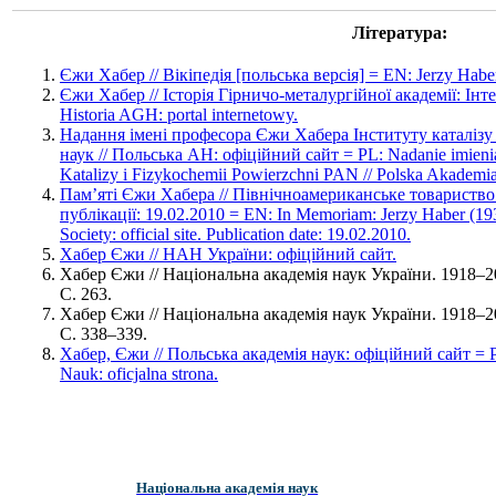
Література:
Єжи Хабер // Вікіпедія [польська версія] = EN: Jerzy Haber 
Єжи Хабер // Історія Гірничо-металургійної академії: Інте
Historia AGH: portal internetowy.
Надання імені професора Єжи Хабера Інституту каталізу т
наук // Польська АН: офіційний сайт = PL: Nadanie imienia 
Katalizy i Fizykochemii Powierzchni PAN // Polska Akademia 
Пам’яті Єжи Хабера // Північноамериканське товариство 
публікації: 19.02.2010 = EN: In Memoriam: Jerzy Haber (193
Society: official site. Publication date: 19.02.2010.
Хабер Єжи // НАН України: офіційний сайт.
Хабер Єжи // Національна академія наук України. 1918–2
С. 263.
Хабер Єжи // Національна академія наук України. 1918–2
С. 338–339.
Хабер, Єжи // Польська академія наук: офіційний сайт = PL
Nauk: oficjalna strona.
Національна академія наук