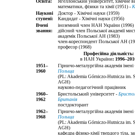
Освіта:
Ягеллонський університет, хімічне в
математики, фізики та хімії (1951) -
К
Наукові
Доктор - Хімічні науки (1959)
ступені:
Кандидат - Хімічні науки (1956)
Вчені
іноземний член НАН України (1996)
звання:
дійсний член Польської академії мист
академік Польської АН (1983)
член-кореспондент Польської АН (19
професор (1968)
Професійна діяльність:
в НАН України
: 1996–201
1951–
Гірничо-металургійна академія імені
1960
Польща
(PL: Akademia Górniczo-Hutnicza im. St
AGH)
науково-педагогічний працівник
1960–
Бристольський університет -
Бристол
1962
Британія
постдокторант
1962–
Гірничо-металургійна академія імені
1968
Польща
(PL: Akademia Górniczo-Hutnicza im. St
AGH)
кафедра фізико-хімії твердого тіла, з