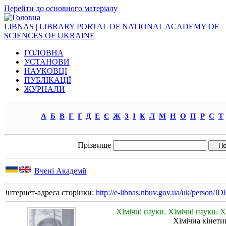
Перейти до основного матеріалу
LIBNAS | LIBRARY PORTAL OF NATIONAL ACADEMY OF
SCIENCES OF UKRAINE
ГОЛОВНА
УСТАНОВИ
НАУКОВЦІ
ПУБЛІКАЦІЇ
ЖУРНАЛИ
А
Б
В
Г
Ґ
Д
Е
Є
Ж
З
І
К
Л
М
Н
О
П
Р
С
Т
Прізвище
Вчені Академії
інтернет-адреса сторінки:
http://e-libnas.nbuv.gov.ua/uk/person/
Хімічні науки. Хімічні науки. Х
Хімічна кінетик