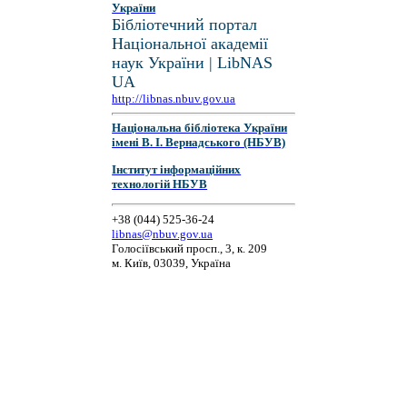
України
Бібліотечний портал
Національної академії
наук України | LibNAS
UA
http://libnas.nbuv.gov.ua
Національна бібліотека України
імені В. І. Вернадського (НБУВ)
Інститут інформаційних
технологій НБУВ
+38 (044) 525-36-24
libnas@nbuv.gov.ua
Голосіївський просп., 3, к. 209
м. Київ, 03039, Україна