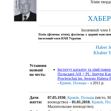
Хімія тверд
ХАБЕР
Іноземний член 
Хімік (фізична хімія), фахівець у царині окислюв
іноземний член НАН України
.
Haber J
Khaber 
Установи
Інститут каталізу та хімії пове
названі
Польської АН = PL: Instytut Kata
на честь:
Powierzchni im. Jerzego Habera 
-
Краків, Польща
– з 2011 р.
Дати
07.05.1930
,
Краків, Польща
(місто, М
життя:
воєводство) –
01.01.2010
,
Краків, По
Малопольське воєводство).