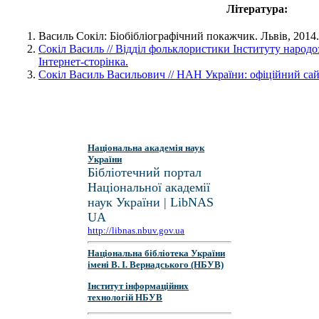
Література:
Василь Сокіл: Біобібліографічний покажчик. Львів, 2014.
Сокіл Василь // Відділ фольклористики Інституту народ
Інтернет-сторінка.
Сокіл Василь Васильович // НАН України: офіційний сай
Національна академія наук
України
Бібліотечний портал
Національної академії
наук України | LibNAS
UA
http://libnas.nbuv.gov.ua
Національна бібліотека України
імені В. І. Вернадського (НБУВ)
Інститут інформаційних
технологій НБУВ