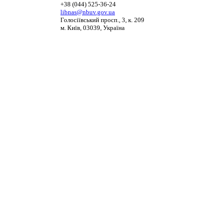
+38 (044) 525-36-24
libnas@nbuv.gov.ua
Голосіївський просп., 3, к. 209
м. Київ, 03039, Україна