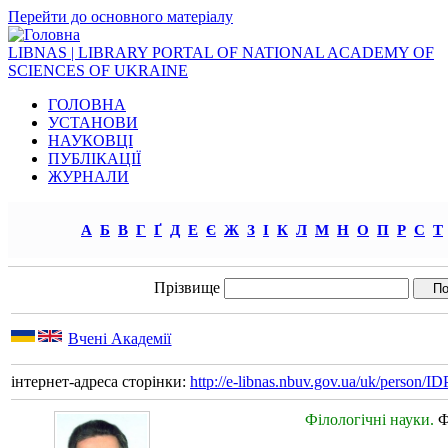
Перейти до основного матеріалу
LIBNAS | LIBRARY PORTAL OF NATIONAL ACADEMY OF
SCIENCES OF UKRAINE
ГОЛОВНА
УСТАНОВИ
НАУКОВЦІ
ПУБЛІКАЦІЇ
ЖУРНАЛИ
А
Б
В
Г
Ґ
Д
Е
Є
Ж
З
І
К
Л
М
Н
О
П
Р
С
Т
Прізвище
Вчені Академії
інтернет-адреса сторінки:
http://e-libnas.nbuv.gov.ua/uk/person/
Філологічні науки.
Ф