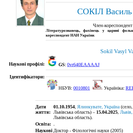
СОКІЛ Василь
Член-кореспонден
Літературознавець, фахівець у царині фольк
кореспондент НАН України
.
Sokil Vasyl V
Наукові профілі:
GS
:
0vr640EAAAAJ
Ідентифікатори:
НБУВ:
0010801
Україніка:
RE
Дати
01.10.1954
,
Ялинкувате, Україна
(село,
життя:
Львівська область) –
15.04.2025
,
Львів,
Львівська область).
Освіта:
.
Наукові
Доктор - Філологічні науки (2005)