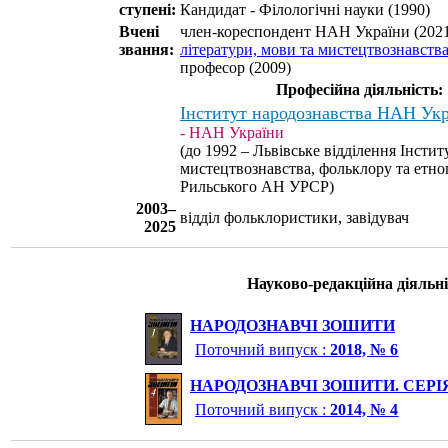
ступені:
Кандидат - Філологічні науки (1990)
Вчені
член-кореспондент НАН України (202
звання:
літератури, мови та мистецтвознавств
професор (2009)
Професійна діяльність:
Інститут народознавства НАН Ук
- НАН України
(до 1992 – Львівське відділення Інстит
мистецтвознавства, фольклору та етног
Рильського АН УРСР)
2003–
відділ фольклористики, завідувач
2025
Науково-редакційна діяльні
НАРОДОЗНАВЧІ ЗОШИТИ
Поточний випуск :
2018, № 6
НАРОДОЗНАВЧІ ЗОШИТИ. СЕРІ
Поточний випуск :
2014, № 4