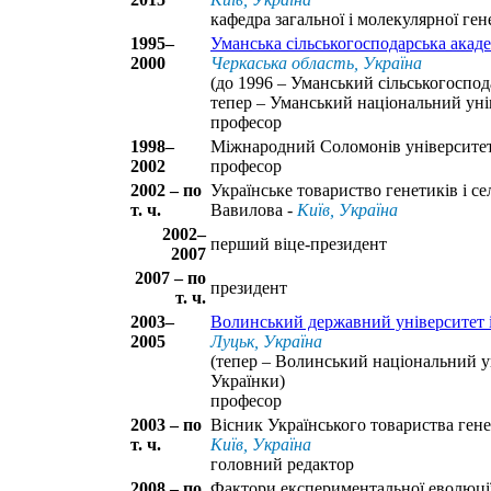
кафедра загальної і молекулярної ге
1995–
Уманська сільськогосподарська акаде
2000
Черкаська область, Україна
(до 1996 – Уманський сільськогоспод
тепер – Уманський національний уні
професор
1998–
Міжнародний Соломонів університе
2002
професор
2002 – по
Українське товариство генетиків і се
т. ч.
Вавилова -
Київ, Україна
2002–
перший віце-президент
2007
2007 – по
президент
т. ч.
2003–
Волинський державний університет і
2005
Луцьк, Україна
(тепер – Волинський національний ун
Українки)
професор
2003 – по
Вісник Українського товариства генет
т. ч.
Київ, Україна
головний редактор
2008 – по
Фактори експериментальної еволюції