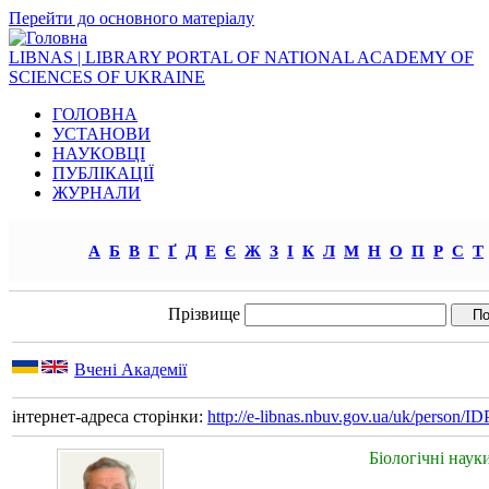
Перейти до основного матеріалу
LIBNAS | LIBRARY PORTAL OF NATIONAL ACADEMY OF
SCIENCES OF UKRAINE
ГОЛОВНА
УСТАНОВИ
НАУКОВЦІ
ПУБЛІКАЦІЇ
ЖУРНАЛИ
А
Б
В
Г
Ґ
Д
Е
Є
Ж
З
І
К
Л
М
Н
О
П
Р
С
Т
Прізвище
Вчені Академії
інтернет-адреса сторінки:
http://e-libnas.nbuv.gov.ua/uk/person/
Біологічні наук