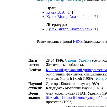
Праці:
Кунах В. А.
[14]
Кунах Віктор Анатолійович
[6]
Література:
Кунах Віктор Анатолійович
[1]
Разом видань у фонді
НБУВ
(надходжень з
Дати
28.04.1946
,
Селець, Україна
(село, Ж
життя:
Житомирська область)
.
Освіта:
Київський державний університет ім
біологічний факультет, спеціальність
учитель біології і хімії (1969) -
Київ, 
Наукові
Доктор - Біологічні науки (1989)
ступені:
Кандидат - Біологічні науки (1975)
Вчені
член-кореспондент НАН України (19
звання:
біохімії, фізіології і молекулярної біол
професор (1993)