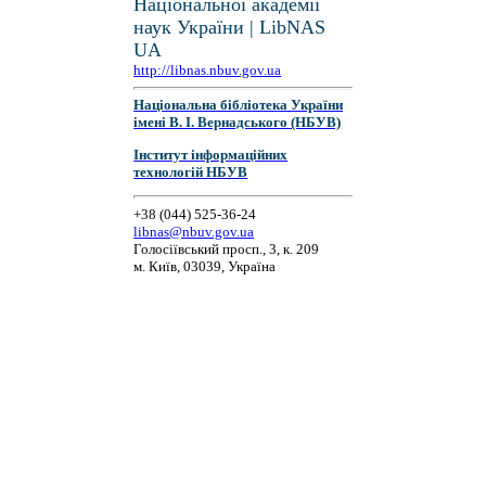
Національної академії
наук України | LibNAS
UA
http://libnas.nbuv.gov.ua
Національна бібліотека України
імені В. І. Вернадського (НБУВ)
Інститут інформаційних
технологій НБУВ
+38 (044) 525-36-24
libnas@nbuv.gov.ua
Голосіївський просп., 3, к. 209
м. Київ, 03039, Україна