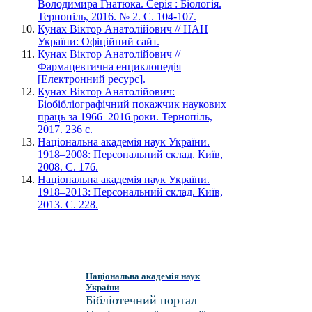
Володимира Гнатюка. Серія : Біологія.
Тернопіль, 2016. № 2. С. 104-107.
Кунах Віктор Анатолійович // НАН
України: Офіційний сайт.
Кунах Віктор Анатолійович //
Фармацевтична енциклопедія
[Електронний ресурс].
Кунах Віктор Анатолійович:
Біобібліографічний покажчик наукових
праць за 1966–2016 роки. Тернопіль,
2017. 236 с.
Національна академія наук України.
1918–2008: Персональний склад. Київ,
2008. С. 176.
Національна академія наук України.
1918–2013: Персональний склад. Київ,
2013. С. 228.
Національна академія наук
України
Бібліотечний портал