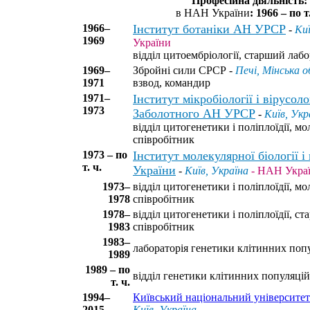
Професійна діяльність:
в НАН України
: 1966 – по т.
1966–
Інститут ботаніки АН УРСР
-
Киї
1969
України
відділ цитоембріології, старший лаб
1969–
Збройні сили СРСР -
Печі, Мінська о
1971
взвод, командир
1971–
Інститут мікробіології і вірусолог
1973
Заболотного АН УРСР
-
Київ, Укр
відділ цитогенетики і поліплоїдії, 
співробітник
1973 – по
Інститут молекулярної біології 
т. ч.
України
-
Київ, Україна
- НАН Укра
1973–
відділ цитогенетики і поліплоїдії, 
1978
співробітник
1978–
відділ цитогенетики і поліплоїдії, с
1983
співробітник
1983–
лабораторія генетики клітинних попу
1989
1989 – по
відділ генетики клітинних популяцій,
т. ч.
1994–
Київський національний університет
2015
Київ, Україна