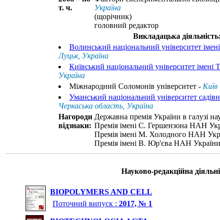
т. ч.
Україна
(щорічник)
головний редактор
Викладацька діяльність
Волинський національний університет імені
Луцьк, Україна
Київський національний університет імені 
Україна
Міжнародний Соломонів університет -
Київ 
Уманський національний університет садів
Черкаська область, Україна
Нагороди
Державна премія України в галузі нау
відзнаки:
Премія імені С. Гершензона НАН Укр
Премія імені М. Холодного НАН Укр
Премія імені В. Юр'єва НАН України
Науково-редакційна діяльні
BIOPOLYMERS AND CELL
Поточний випуск :
2017, № 1