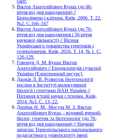
сайт.
Віктор Анатолійович Кунах (до 60-
річчя від дня народження) //
Біополімери і клітина. Київ, 2006. Т. 22.
№2. С.166–167
Віктор Анатолійович Кунах (до 70-
річчя від дня народження і 50-річчя
наукової діяльності) // Вісник
Українського товариства генетиків і
селекціонерів. Київ, 2016. Т. 14, № 1. С.
126-129.
Говорун Д. М. Кунах Віктор
Анатолійович // Енциклопедія сучасної
України [Електронний ресурс].
Дацків Л. В. Розвиток біотехнології
рослин в Інституті молекулярної
біології і генетики НАН України //
Питання історії науки і техніки. Київ,
2014. №3. С. 13–22.
Дробик Н. М., Мосула М. З. Віктор
Анатолійович Кунах – відомий вчений-
біолог, генетик та біотехнолог (до 70-
річчя від дня народження) // Наукові
записки Тернопільського національного
педагогічного університету імені