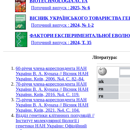
BIOTECHNOLOGIA ACTA
Поточний випуск :
2025, № 6
ВІСНИК УКРАЇНСЬКОГО ТОВАРИСТВА ГЕН
Поточний випуск :
2024, № 1-2
ФАКТОРИ ЕКСПЕРИМЕНТАЛЬНОЇ ЕВОЛЮЦ
Поточний випуск :
2024, Т. 35
Література:
60-річчя члена-кореспондента НАН
України В. А. Кунаха // Вісник НАН
України. Київ, 2006. №4. С. 82–84.
uk
70-річчя члена-кореспондента НАН
en
України В. А. Кунаха // Вісник НАН
України. Київ, 2016. №4. С. 119.
ru
75-річчя члена-кореспондента НАН
України В. А. Кунаха // Вісник НАН
України. Київ, 2021. №4. С. 104.
Відділ генетики клітинних популяцій //
Інститут молекулярної біології і
генетики НАН України: Офіційний