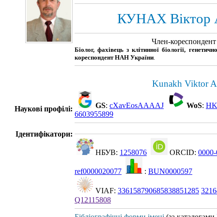
КУНАХ Віктор 
Член-кореспонден
Біолог, фахівець з клітинної біології, генетично
кореспондент НАН України
.
Kunakh Viktor A
GS
:
cXavEosAAAAJ
WoS
:
HK
Наукові профілі:
6603955899
Ідентифікатори:
НБУВ:
1258076
ORCID:
0000-
ref0000020077
:
BUN0000597
VIAF:
336158790685838851285
3216
Q12115808
Бібліографічні форми імені
(за каталогами