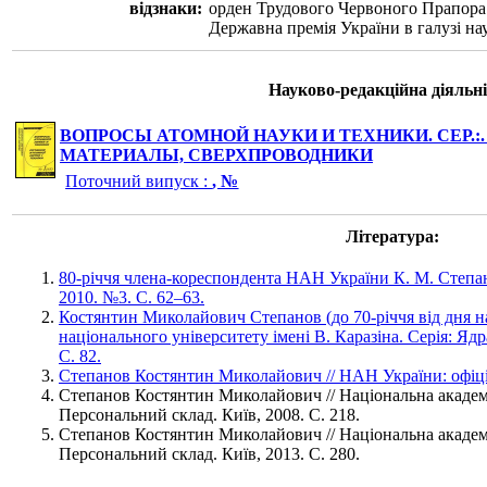
відзнаки:
орден Трудового Червоного Прапора 
Державна премія України в галузі нау
Науково-редакційна діяльні
ВОПРОСЫ АТОМНОЙ НАУКИ И ТЕХНИКИ. СЕР.:
МАТЕРИАЛЫ, СВЕРХПРОВОДНИКИ
Поточний випуск :
, №
Література:
80-річчя члена-кореспондента НАН України К. М. Степан
2010. №3. С. 62–63.
Костянтин Миколайович Степанов (до 70-річчя від дня н
національного університету імені В. Каразіна. Серія: Ядр
С. 82.
Степанов Костянтин Миколайович // НАН України: офіці
Степанов Костянтин Миколайович // Національна академі
Персональний склад. Київ, 2008. С. 218.
Степанов Костянтин Миколайович // Національна академі
Персональний склад. Київ, 2013. С. 280.