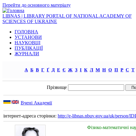
Перейти до основного матеріалу
LIBNAS | LIBRARY PORTAL OF NATIONAL ACADEMY OF
SCIENCES OF UKRAINE
ГОЛОВНА
УСТАНОВИ
НАУКОВЦІ
ПУБЛІКАЦІЇ
ЖУРНАЛИ
А
Б
В
Г
Ґ
Д
Е
Є
Ж
З
І
К
Л
М
Н
О
П
Р
С
Т
Прізвище
Вчені Академії
інтернет-адреса сторінки:
http://e-libnas.nbuv.gov.ua/uk/person/
Фізико-математичні на