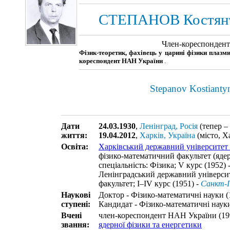
СТЕПАНОВ Костянт
Член-кореспонден
Фізик-теоретик, фахівець у царині фізики плазми
кореспондент НАН України
.
Stepanov Kostiant
Дати
24.03.1930
,
Ленінград, Росія
(тепер –
життя:
19.04.2012
,
Харків, Україна
(місто, Х
Освіта:
Харківський державний університет 
фізико-математичний факультет (ядер
спеціальність: Фізика; V курс (1952) 
Ленінградський державний університ
факультет; I–IV курс (1951) -
Санкт-П
Наукові
Доктор - Фізико-математичні науки (
ступені:
Кандидат - Фізико-математичні науки
Вчені
член-кореспондент НАН України (19
звання:
ядерної фізики та енергетики