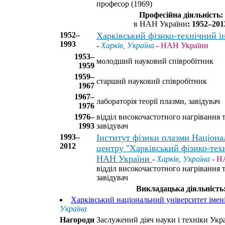
професор (1969)
Професійна діяльність:
в НАН України
: 1952–201
1952–
Харківський фізико-технічний і
1993
-
Харків, Україна
- НАН України
1953–
молодший науковий співробітник
1959
1959–
старший науковий співробітник
1967
1967–
лабораторія теорії плазми, завідувач
1976
1976–
відділ високочастотного нагрівання т
1993
завідувач
1993–
Інститут фізики плазми Націона
2012
центру "Харківський фізико-тех
НАН України
-
Харків, Україна
- Н
відділ високочастотного нагрівання т
завідувач
Викладацька діяльність
Харківський національний університет імені
Україна
Нагороди
Заслужений діяч науки і техніки Укра