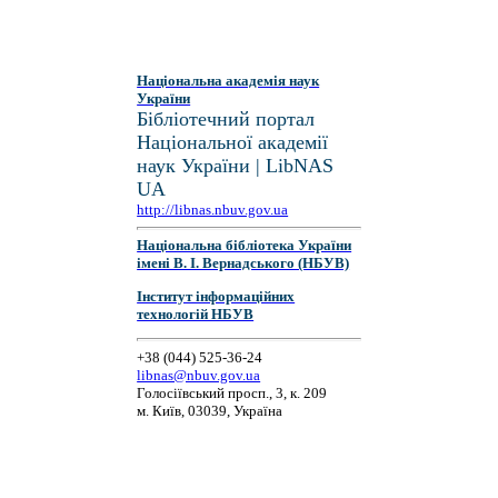
Національна академія наук
України
Бібліотечний портал
Національної академії
наук України | LibNAS
UA
http://libnas.nbuv.gov.ua
Національна бібліотека України
імені В. І. Вернадського (НБУВ)
Інститут інформаційних
технологій НБУВ
+38 (044) 525-36-24
libnas@nbuv.gov.ua
Голосіївський просп., 3, к. 209
м. Київ, 03039, Україна