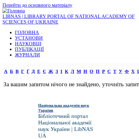
Перейти до основного матеріалу
LIBNAS | LIBRARY PORTAL OF NATIONAL ACADEMY OF
SCIENCES OF UKRAINE
ГОЛОВНА
УСТАНОВИ
НАУКОВЦІ
ПУБЛІКАЦІЇ
ЖУРНАЛИ
А
Б
В
Г
Ґ
Д
Е
Є
Ж
З
І
К
Л
М
Н
О
П
Р
С
Т
У
Ф
Х
За вашим запитом нічого не знайдено, уточніть запит
Національна академія наук
України
Бібліотечний портал
Національної академії
наук України | LibNAS
UA