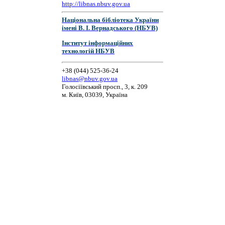
http://libnas.nbuv.gov.ua
Національна бібліотека України
імені В. І. Вернадського (НБУВ)
Інститут інформаційних
технологій НБУВ
+38 (044) 525-36-24
libnas@nbuv.gov.ua
Голосіївський просп., 3, к. 209
м. Київ, 03039, Україна