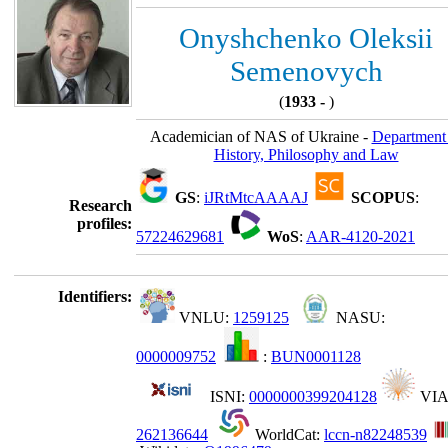
Onyshchenko Oleksii
Semenovych
(
1933 -
)
Academician of NAS of Ukraine -
Department
History, Philosophy and Law
GS
:
iJRtMtcAAAAJ
SCOPUS
:
Research
profiles:
57224629681
WoS
:
AAR-4120-2021
Identifiers:
VNLU:
1259125
NASU:
0000009752
:
BUN0001128
ISNI:
0000000399204128
VIA
262136644
WorldCat:
lccn-n82248539