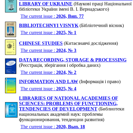
LIBRARY OF UKRAINE
(Наукові праці Національної
бібліотеки України імені В. І. Вернадського)
The current issue :
2026, Вип. 77
BIBLIOTECHNYI VISNYK
(Бібліотечний вісник)
The current issue :
2025, № 1
CHINESE STUDIES
(Китаєзнавчі дослідження)
The current issue :
2024, № 3
DATA RECORDING, STORAGE & PROCESSING
(Реєстрація, зберігання і обробка даних)
The current issue :
2024, № 2
INFORMATION AND LAW
(Інформація і право)
The current issue :
2025, № 4
LIBRARIES OF NATIONAL ACADEMIES OF
SCIENCES: PROBLEMS OF FUNCTIONING,
TENDENCIES OF DEVELOPMENT
(Библиотеки
национальных академий наук: проблемы
функционирования, тенденции развития)
The current issue :
2020, Вып. 18