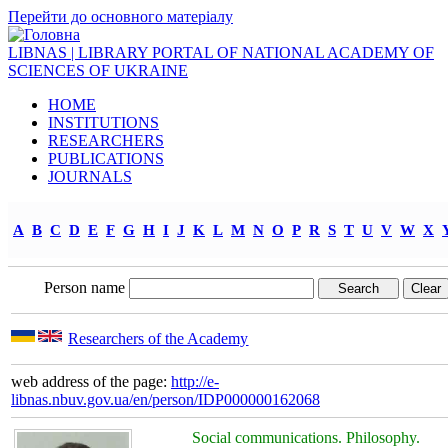
Перейти до основного матеріалу
LIBNAS | LIBRARY PORTAL OF NATIONAL ACADEMY OF
SCIENCES OF UKRAINE
HOME
INSTITUTIONS
RESEARCHERS
PUBLICATIONS
JOURNALS
A
B
C
D
E
F
G
H
I
J
K
L
M
N
O
P
R
S
T
U
V
W
X
Person name
Researchers of the Academy
web address of the page:
http://e-
libnas.nbuv.gov.ua/en/person/IDP000000162068
Social communications. Philosophy.