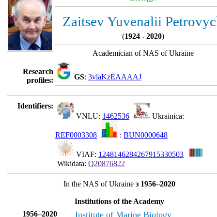
Zaitsev Yuvenalii Petrovy
(
1924 - 2020
)
Academician of NAS of Ukraine
Research
GS
:
3vlaKzEAAAAJ
profiles:
Identifiers:
VNLU:
1462536
Ukrainica:
REF0003308
:
BUN0000648
VIAF:
1248146284267915330503
Wikidata:
Q20876822
In the NAS of Ukraine
з 1956–2020
Institutions of the Academy
1956–2020
Institute of Marine Biology