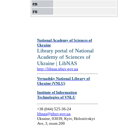
en
ru
National Academy of Sciences of
Ukraine
Library portal of National
Academy of Sciences of
Ukraine | LibNAS
http://libnas.nbuv.gov.ua
Vernadsky National Library of
Ukraine (VNLU)
Institute of Information
Technologies of VNLU
+38 (044) 525-36-24
libnas@nbuv.gov.ua
Ukraine, 03039, Kyiv, Holosiivskyi
Ave, 3, room 209