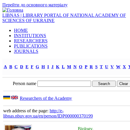
Перейти до основного матеріалу
LIBNAS | LIBRARY PORTAL OF NATIONAL ACADEMY OF
SCIENCES OF UKRAINE
HOME
INSTITUTIONS
RESEARCHERS
PUBLICATIONS
JOURNALS
A
B
C
D
E
F
G
H
I
J
K
L
M
N
O
P
R
S
T
U
V
W
X
Person name
Researchers of the Academy
web address of the page:
http://e-
libnas.nbuv.gov.ua/en/person/IDP000000370199
Biology.