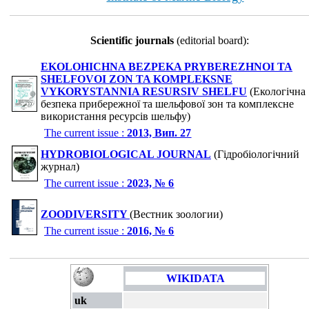
Scientific journals
(editorial board):
EKOLOHICHNA BEZPEKA PRYBEREZHNOI TA
SHELFOVOI ZON TA KOMPLEKSNE
VYKORYSTANNIA RESURSIV SHELFU
(Екологічна
безпека прибережної та шельфової зон та комплексне
використання ресурсів шельфу)
The current issue :
2013, Вип. 27
HYDROBIOLOGICAL JOURNAL
(Гідробіологічний
журнал)
The current issue :
2023, № 6
ZOODIVERSITY
(Вестник зоологии)
The current issue :
2016, № 6
WIKIDATA
uk