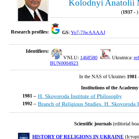
Kolodnyi Anatolii
(
1937 -
)
Research profiles:
GS
:
Yo7-7JwAAAAJ
Identifiers:
VNLU:
1468580
Ukrainica:
re
BUN0004923
In the NAS of Ukraine
: 1981 
Institutions of the Academy
1981 –
H. Skovoroda Institute of Philosophy
1992 –
Branch of Religious Studies. H. Skovoroda I
Scientific journals
(editorial boa
HISTORY OF RELIGIONS IN UKRAINE
(Історі