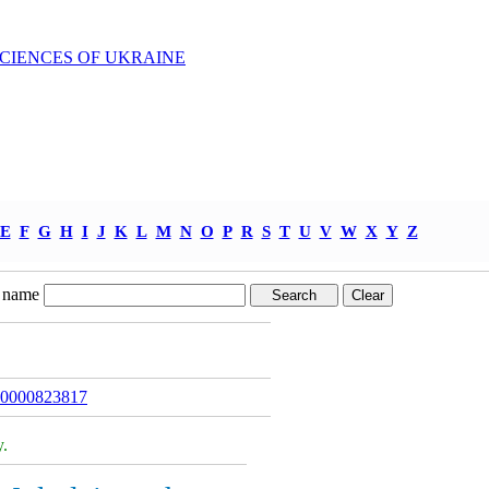
SCIENCES OF UKRAINE
E
F
G
H
I
J
K
L
M
N
O
P
R
S
T
U
V
W
X
Y
Z
 name
000000823817
.