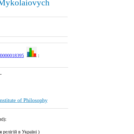
 Mykolaiovych
f0000018395
:
–
nstitute of Philosophy
rd):
я релігій в Україні )