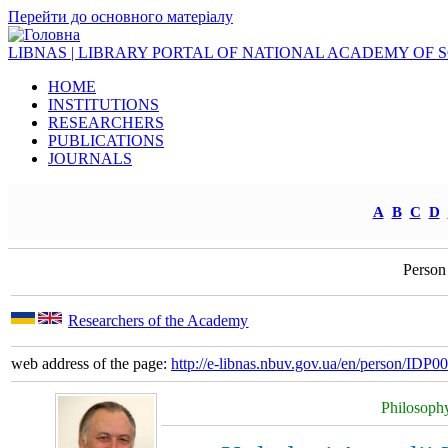
Перейти до основного матеріалу
LIBNAS | LIBRARY PORTAL OF NATIONAL ACADEMY OF 
HOME
INSTITUTIONS
RESEARCHERS
PUBLICATIONS
JOURNALS
A
B
C
D
Person
Researchers of the Academy
web address of the page:
http://e-libnas.nbuv.gov.ua/en/person/IDP
Philosophy