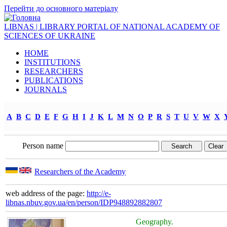
Перейти до основного матеріалу
LIBNAS | LIBRARY PORTAL OF NATIONAL ACADEMY OF
SCIENCES OF UKRAINE
HOME
INSTITUTIONS
RESEARCHERS
PUBLICATIONS
JOURNALS
A
B
C
D
E
F
G
H
I
J
K
L
M
N
O
P
R
S
T
U
V
W
X
Person name
Researchers of the Academy
web address of the page:
http://e-
libnas.nbuv.gov.ua/en/person/IDP948892882807
Geography.