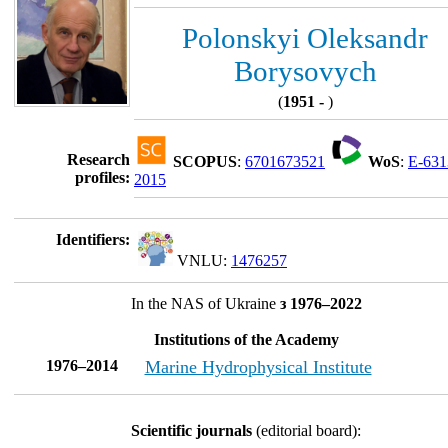
Polonskyi Oleksandr
Borysovych
(
1951 -
)
Research
SCOPUS
:
6701673521
WoS
:
E-631
profiles:
2015
Identifiers:
VNLU:
1476257
In the NAS of Ukraine
з 1976–2022
Institutions of the Academy
1976–2014
Marine Hydrophysical Institute
Scientific journals
(editorial board):